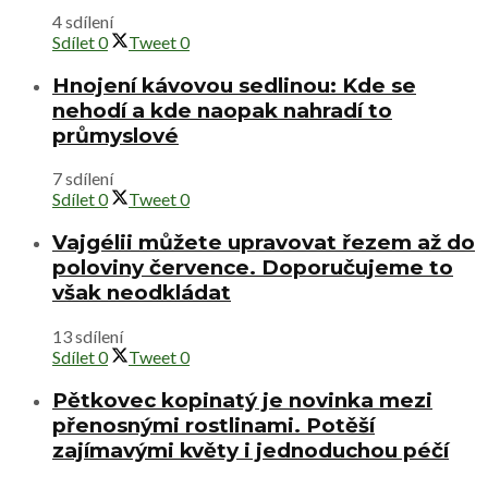
4 sdílení
Sdílet
0
Tweet
0
Hnojení kávovou sedlinou: Kde se
nehodí a kde naopak nahradí to
průmyslové
7 sdílení
Sdílet
0
Tweet
0
Vajgélii můžete upravovat řezem až do
poloviny července. Doporučujeme to
však neodkládat
13 sdílení
Sdílet
0
Tweet
0
Pětkovec kopinatý je novinka mezi
přenosnými rostlinami. Potěší
zajímavými květy i jednoduchou péčí