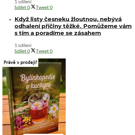
1 sdílení
Sdílet
0
Tweet
0
Když listy česneku žloutnou, nebývá
odhalení příčiny těžké. Pomůžeme vám
s tím a poradíme se zásahem
1 sdílení
Sdílet
0
Tweet
0