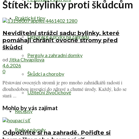
Štítek:
bylinky proti škůdcům
Praktické tipy
Neviditelní strážci sadu: bylinky, které
Dekorace a prvky na zahradu
pomáhají chránit ovocné stromy před
škůdci
Pergoly a zahradní domky
od
Jitka Chvapilova
4.6.2026
0
Škůdci a choroby
Pěstování ovocných stromů je pro mnoho zahrádkářů radostí i
dlouhodobou investicí do zdravé a chutné úrody. Každý, kdo se
Užiteční živočichové
stará ...
Mohlo by vás zajímat
Recepty
Rady a návody
Odpočiňte si na zahradě. Pořiďte si