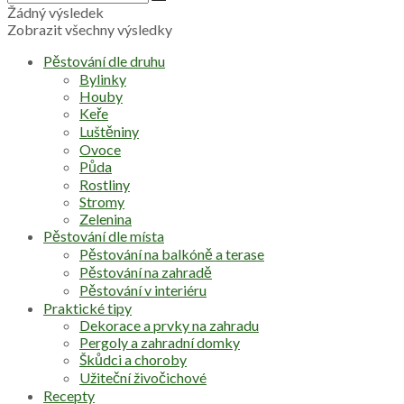
Žádný výsledek
Zobrazit všechny výsledky
Pěstování dle druhu
Bylinky
Houby
Keře
Luštěniny
Ovoce
Půda
Rostliny
Stromy
Zelenina
Pěstování dle místa
Pěstování na balkóně a terase
Pěstování na zahradě
Pěstování v interiéru
Praktické tipy
Dekorace a prvky na zahradu
Pergoly a zahradní domky
Škůdci a choroby
Užiteční živočichové
Recepty