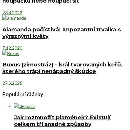
houpačku nebo houpací síť
23.8.2022
Alamanda počistivá: Impozantní trvalka s
výraznými květy
7.12.2020
Buxus (zimostráz) – král tvarovaných keřů,
kterého trápí nenápadný škůdce
27.5.2025
Populární články
Jak rozmnožit plamének? Existují
celkem tři snadné způsoby