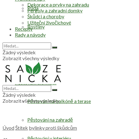
Dekorace a prvky na zahradu
Půda
Pergoly a zahradní domky
Škůdci a choroby
Užiteční živočichové
Rostliny
Recepty
Rady a návody
Stromy
Žádný výsledek
Zobrazit všechny výsledky
Zelenina
Pěstování dle místa
Žádný výsledek
Zobrazit všechny výsledky
Pěstování na balkóně a terase
Pěstování na zahradě
Úvod
Štítek
bylinky proti škůdcům
Pěstování v interiéru