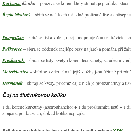
Kurkuma
dlouhá
– používá se kořen, který stimuluje produkci žluči.
Řepík lékařský
– sbírá se nať, která má silně protizánětlivé a antisept
Pampeliška
–
sbírá se list a kořen, obojí podporuje činnost trávicích 
Puškvorec
– sbírá se oddenek (nejlépe brzy na jaře) a pomáhá při ža
Proskurník
– sbírají se listy, květy i kořen, léčí záněty, žaludeční vř
Mateřídouška
– sbírá se kvetoucí nať, jejíž složky jsou účinné při zán
Heřmánek
– sbírají se květy, přičemž čaj z nich je protizánětlivý a ti
Čaj na žlučníkovou koliku
1 díl kořene kurkumy (nastrouhaného) + 1 díl proskurníku listů + 1 d
a pijeme po doušcích, dokud kolika nepřejde.
Bylinky a produkty z bylinek můžete zakoupit v eshopu
ZDE