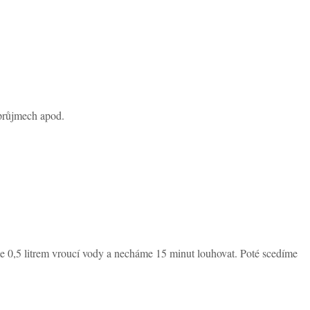
 průjmech apod.
eme 0,5 litrem vroucí vody a necháme 15 minut louhovat. Poté scedíme