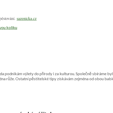
 pěstování.
sazenicka.cz
vou koliku
a podnikám výlety do přírody i za kulturou. Společně sbíráme byl
ména růže. Ostatní pěstitelské tipy získávám zejména od obou babi