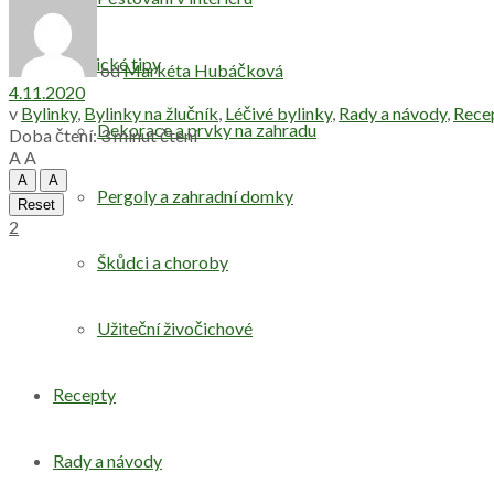
Praktické tipy
od
Markéta Hubáčková
4.11.2020
v
Bylinky
,
Bylinky na žlučník
,
Léčivé bylinky
,
Rady a návody
,
Rece
Dekorace a prvky na zahradu
Doba čtení: 3 minut čtení
A
A
A
A
Pergoly a zahradní domky
Reset
2
Škůdci a choroby
Užiteční živočichové
Recepty
Rady a návody