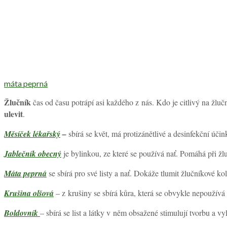
máta peprná
Žlučník
čas od času potrápí asi každého z nás. Kdo je citlivý na žluč
ulevit
.
Měsíček lékařský
–
sbírá se květ, má protizánětlivé a desinfekční účin
Jablečník obecný
je bylinkou, ze které se používá nať. Pomáhá při žlu
Máta peprná
se sbírá pro své listy a nať. Dokáže tlumit žlučníkové kol
Krušina olšová
– z krušiny se sbírá kůra, která se obvykle nepoužívá
Boldovník
– sbírá se list a látky v něm obsažené stimulují tvorbu a v