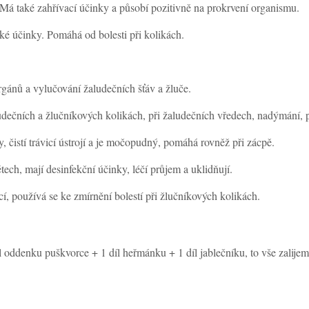
 Má také zahřívací účinky a působí pozitivně na prokrvení organismu.
ické účinky. Pomáhá od bolesti při kolikách.
orgánů a vylučování žaludečních šťáv a žluče.
ludečních a žlučníkových kolikách, při žaludečních vředech, nadýmání,
edy, čistí trávicí ústrojí a je močopudný, pomáhá rovněž při zácpě.
ětech, mají desinfekční účinky, léčí průjem a uklidňují.
šící, používá se ke zmírnění bolestí při žlučníkových kolikách.
íl oddenku puškvorce + 1 díl heřmánku + 1 díl jablečníku, to vše zalij