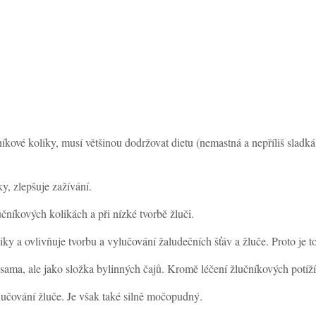
níkové koliky, musí většinou dodržovat dietu (nemastná a nepříliš sladk
ky, zlepšuje zažívání.
čníkových kolikách a při nízké tvorbě žluči.
iky a ovlivňuje tvorbu a vylučování žaludečních šťáv a žluče. Proto je to
 sama, ale jako složka bylinných čajů. Kromě léčení žlučníkových potíží
ylučování žluče. Je však také silně močopudný.