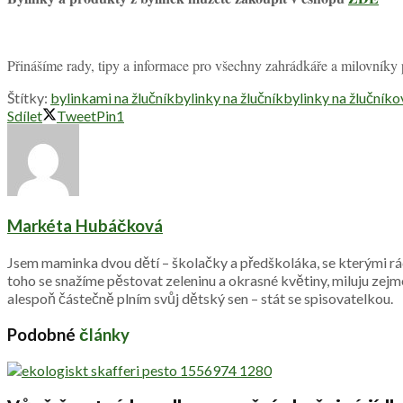
Přinášíme rady, tipy a informace pro všechny zahrádkáře a milovníky
Štítky:
bylinkami na žlučník
bylinky na žlučník
bylinky na žlučníko
Sdílet
Tweet
Pin
1
Markéta Hubáčková
Jsem maminka dvou dětí – školačky a předškoláka, se kterými rád
toho se snažíme pěstovat zeleninu a okrasné květiny, miluju zej
alespoň částečně plním svůj dětský sen – stát se spisovatelkou.
Podobné
články