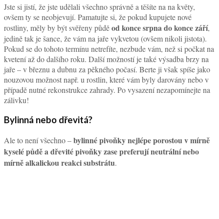
Jste si jistí, že jste udělali všechno správně a těšíte na na květy,
ovšem ty se neobjevují. Pamatujte si, že pokud kupujete nové
od konce srpna do konce září
rostliny, měly by být svěřeny půdě
,
jedině tak je šance, že vám na jaře vykvetou (ovšem nikoli jistota).
Pokud se do tohoto termínu netrefíte, nezbude vám, než si počkat na
kvetení až do dalšího roku. Další možností je také výsadba brzy na
jaře – v březnu a dubnu za pěkného počasí. Berte ji však spíše jako
nouzovou možnost např. u rostlin, které vám byly darovány nebo v
případě nutné rekonstrukce zahrady. Po vysazení nezapomínejte na
zálivku!
Bylinná nebo dřevitá?
bylinné pivoňky nejlépe porostou v mírně
Ale to není všechno –
kyselé půdě a dřevité pivoňky zase preferují neutrální nebo
mírně alkalickou reakci substrátu
.