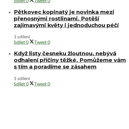
Sdílet
0
Tweet
0
Pětkovec kopinatý je novinka mezi
přenosnými rostlinami. Potěší
zajímavými květy i jednoduchou péčí
1 sdílení
Sdílet
0
Tweet
0
Když listy česneku žloutnou, nebývá
odhalení příčiny těžké. Pomůžeme vám
s tím a poradíme se zásahem
1 sdílení
Sdílet
0
Tweet
0