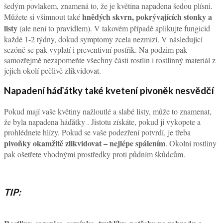
šedým povlakem, znamená to, že je květina napadena šedou plísni.
hnědých skvrn, pokrývajících stonky a
Můžete si všimnout také
listy
(ale není to pravidlem). V takovém případě aplikujte fungicid
každé 1-2 týdny, dokud symptomy zcela nezmizí. V následující
sezóně se pak vyplatí i preventivní postřik. Na podzim pak
samozřejmě nezapomeňte všechny části rostlin i rostlinný materiál z
jejich okolí pečlivě zlikvidovat.
Napadení háďátky také kvetení pivoněk nesvědčí
Pokud mají vaše květiny nažloutlé a slabé listy, může to znamenat,
že byla napadena háďátky . Jistotu získáte, pokud ji vykopete a
prohlédnete hlízy. Pokud se vaše podezření potvrdí, je třeba
pivoňky okamžitě zlikvidovat – nejlépe spálením
. Okolní rostliny
pak ošetřete vhodnými prostředky proti půdním škůdcům.
TIP: