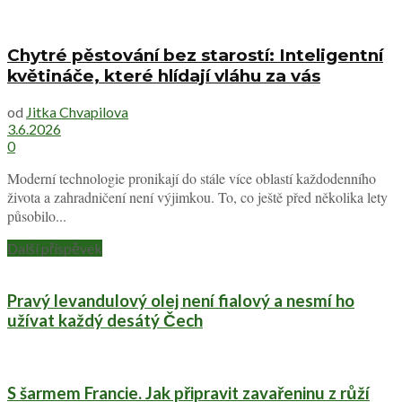
Chytré pěstování bez starostí: Inteligentní
květináče, které hlídají vláhu za vás
od
Jitka Chvapilova
3.6.2026
0
Moderní technologie pronikají do stále více oblastí každodenního
života a zahradničení není výjimkou. To, co ještě před několika lety
působilo...
Další příspěvek
Pravý levandulový olej není fialový a nesmí ho
užívat každý desátý Čech
S šarmem Francie. Jak připravit zavařeninu z růží