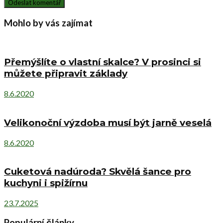
Mohlo by vás zajímat
Přemýšlíte o vlastní skalce? V prosinci si
můžete připravit základy
8.6.2020
Velikonoční výzdoba musí být jarně veselá
8.6.2020
Cuketová nadúroda? Skvělá šance pro
kuchyni i spižírnu
23.7.2025
Populární články