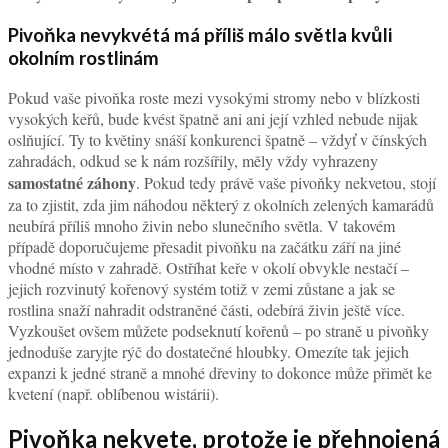
Pivoňka nevykvétá má příliš málo světla kvůli
okolním rostlinám
Pokud vaše pivoňka roste mezi vysokými stromy nebo v blízkosti
vysokých keřů, bude kvést špatně ani ani její vzhled nebude nijak
oslňující. Ty to květiny snáší konkurenci špatně – vždyť v čínských
zahradách, odkud se k nám rozšířily, měly vždy vyhrazeny
samostatné záhony
. Pokud tedy právě vaše pivoňky nekvetou, stojí
za to zjistit, zda jim náhodou některý z okolních zelených kamarádů
neubírá příliš mnoho živin nebo slunečního světla. V takovém
případě doporučujeme přesadit pivoňku na začátku září na jiné
vhodné místo v zahradě. Ostříhat keře v okolí obvykle nestačí –
jejich rozvinutý kořenový systém totiž v zemi zůstane a jak se
rostlina snaží nahradit odstraněné části, odebírá živin ještě více.
Vyzkoušet ovšem můžete podseknutí kořenů – po straně u pivoňky
jednoduše zaryjte rýč do dostatečné hloubky. Omezíte tak jejich
expanzi k jedné straně a mnohé dřeviny to dokonce může přimět ke
kvetení (např. oblíbenou wistárii).
Pivoňka nekvete, protože je přehnojená