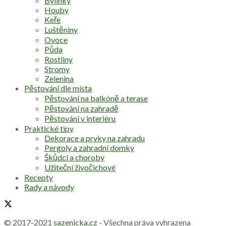
Bylinky
Houby
Keře
Luštěniny
Ovoce
Půda
Rostliny
Stromy
Zelenina
Pěstování dle místa
Pěstování na balkóně a terase
Pěstování na zahradě
Pěstování v interiéru
Praktické tipy
Dekorace a prvky na zahradu
Pergoly a zahradní domky
Škůdci a choroby
Užiteční živočichové
Recepty
Rady a návody
© 2017-2021
sazenicka.cz
- Všechna práva vyhrazena