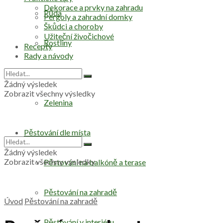
Dekorace a prvky na zahradu
Půda
Pergoly a zahradní domky
Škůdci a choroby
Užiteční živočichové
Rostliny
Recepty
Rady a návody
Stromy
Žádný výsledek
Zobrazit všechny výsledky
Zelenina
Pěstování dle místa
Žádný výsledek
Zobrazit všechny výsledky
Pěstování na balkóně a terase
Pěstování na zahradě
Úvod
Pěstování na zahradě
Pěstování v interiéru