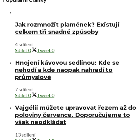
Jak rozmnožit plamének? Existují
celkem tři snadné způsoby
4 sdílení
Sdílet
0
Tweet
0
Hnojení kávovou sedlinou: Kde se
nehodí a kde naopak nahradí to
průmyslové
7 sdílení
Sdílet
0
Tweet
0
Vajgélii můžete upravovat řezem až do
poloviny července. Doporučujeme to
však neodkládat
13 sdílení