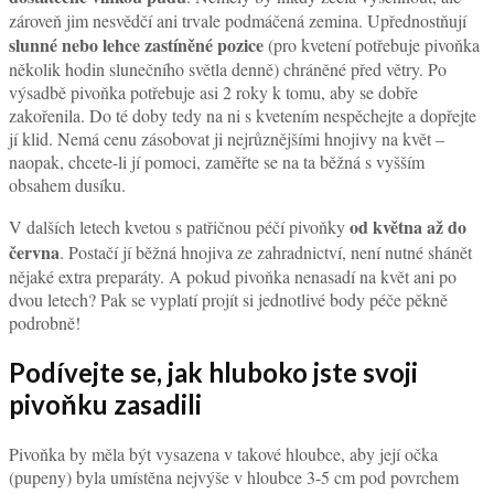
zároveň jim nesvědčí ani trvale podmáčená zemina. Upřednostňují
slunné nebo lehce zastíněné pozice
(pro kvetení potřebuje pivoňka
několik hodin slunečního světla denně) chráněné před větry. Po
výsadbě pivoňka potřebuje asi 2 roky k tomu, aby se dobře
zakořenila. Do té doby tedy na ni s kvetením nespěchejte a dopřejte
jí klid. Nemá cenu zásobovat ji nejrůznějšími hnojivy na květ –
naopak, chcete-li jí pomoci, zaměřte se na ta běžná s vyšším
obsahem dusíku.
od května až do
V dalších letech kvetou s patřičnou péčí pivoňky
června
. Postačí jí běžná hnojiva ze zahradnictví, není nutné shánět
nějaké extra preparáty. A pokud pivoňka nenasadí na květ ani po
dvou letech? Pak se vyplatí projít si jednotlivé body péče pěkně
podrobně!
Podívejte se, jak hluboko jste svoji
pivoňku zasadili
Pivoňka by měla být vysazena v takové hloubce, aby její očka
(pupeny) byla umístěna nejvýše v hloubce 3-5 cm pod povrchem