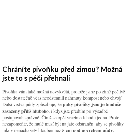
Chráníte pivoňku před zimou? Možná
jste to s péči přehnali
Pivoňka vám také možná nevykvétá, protože jsme po zimě pečlivě
nebo dostatečně včas neodstranili nahrnutý kompost nebo chvojí.
puky pivoňky jsou jednoduše
Další vrstva půdy způsobuje, že
zasazeny příliš hluboko
, i když jste předtím při výsadbě
postupovali správně. Čímž se opět vracíme k bodu jedna. Proto
nezapomeňte, že mulč musí být na jaře odstraněn, aby se pivoňky
5 cm
pod povrchem půdy
nikdy nenacházely hlouběji než
.