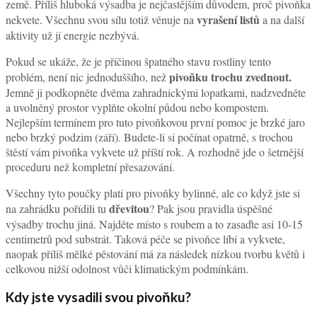
země. Příliš hluboká výsadba je nejčastějším důvodem, proč pivoňka
vyrašení listů
nekvete. Všechnu svou sílu totiž věnuje na
a na další
aktivity už jí energie nezbývá.
Pokud se ukáže, že je příčinou špatného stavu rostliny tento
pivoňku trochu zvednout.
problém, není nic jednoduššího, než
Jemně ji podkopněte dvěma zahradnickými lopatkami, nadzvedněte
a uvolněný prostor vyplňte okolní půdou nebo kompostem.
Nejlepším termínem pro tuto pivoňkovou první pomoc je brzké jaro
nebo brzký podzim (září). Budete-li si počínat opatrně, s trochou
štěstí vám pivoňka vykvete už příští rok. A rozhodně jde o šetrnější
proceduru než kompletní přesazování.
Všechny tyto poučky platí pro pivoňky bylinné, ale co když jste si
dřevitou
na zahrádku pořídili tu
? Pak jsou pravidla úspěšné
výsadby trochu jiná. Najděte místo s roubem a to zasaďte asi 10-15
centimetrů pod substrát. Taková péče se pivoňce líbí a vykvete,
naopak příliš mělké pěstování má za následek nízkou tvorbu květů i
celkovou nižší odolnost vůči klimatickým podmínkám.
Kdy jste vysadili svou pivoňku?