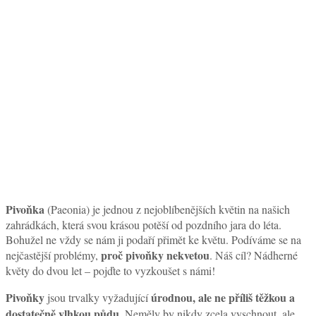
Pivoňka
(Paeonia) je jednou z nejoblíbenějších květin na našich
zahrádkách, která svou krásou potěší od pozdního jara do léta.
Bohužel ne vždy se nám ji podaří přimět ke květu. Podíváme se na
proč pivoňky nekvetou
nejčastější problémy,
. Náš cíl? Nádherné
květy do dvou let – pojďte to vyzkoušet s námi!
Pivoňky
úrodnou, ale ne příliš těžkou a
jsou trvalky vyžadující
dostatečně vlhkou půdu
. Neměly by nikdy zcela vyschnout, ale