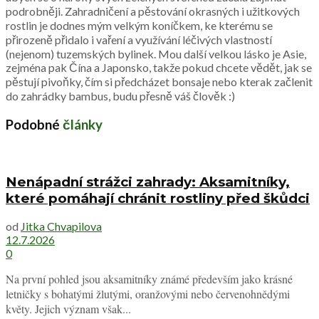
podrobněji. Zahradničení a pěstování okrasných i užitkových
rostlin je dodnes mým velkým koníčkem, ke kterému se
přirozeně přidalo i vaření a využívání léčivých vlastností
(nejenom) tuzemských bylinek. Mou další velkou lásko je Asie,
zejména pak Čína a Japonsko, takže pokud chcete vědět, jak se
pěstují pivoňky, čím si předcházet bonsaje nebo kterak začlenit
do zahrádky bambus, budu přesně váš člověk :)
Podobné
články
Nenápadní strážci zahrady: Aksamitníky,
které pomáhají chránit rostliny před škůdci
od
Jitka Chvapilova
12.7.2026
0
Na první pohled jsou aksamitníky známé především jako krásné
letničky s bohatými žlutými, oranžovými nebo červenohnědými
květy. Jejich význam však...