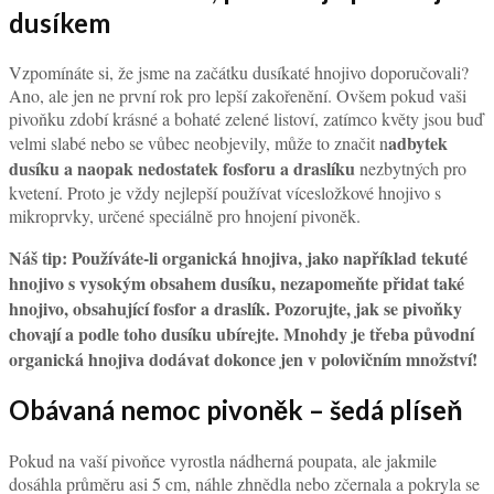
dusíkem
Vzpomínáte si, že jsme na začátku dusíkaté hnojivo doporučovali?
Ano, ale jen ne první rok pro lepší zakořenění. Ovšem pokud vaši
pivoňku zdobí krásné a bohaté zelené listoví, zatímco květy jsou buď
adbytek
velmi slabé nebo se vůbec neobjevily, může to značit n
dusíku a naopak nedostatek fosforu a draslíku
nezbytných pro
kvetení. Proto je vždy nejlepší používat vícesložkové hnojivo s
mikroprvky, určené speciálně pro hnojení pivoněk.
Náš tip: Používáte-li organická hnojiva, jako například tekuté
hnojivo s vysokým obsahem dusíku, nezapomeňte přidat také
hnojivo, obsahující fosfor a draslík. Pozorujte, jak se pivoňky
chovají a podle toho dusíku ubírejte. Mnohdy je třeba původní
organická hnojiva dodávat dokonce jen v polovičním množství!
Obávaná nemoc pivoněk – šedá plíseň
Pokud na vaší pivoňce vyrostla nádherná poupata, ale jakmile
dosáhla průměru asi 5 cm, náhle zhnědla nebo zčernala a pokryla se