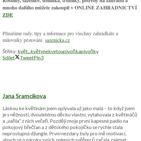
Rostliny, sazenice, semínka, truhlíky, potřeby na zahradu a
mnoho dalšího můžete zakoupit v ONLINE ZAHRADNICTVÍ
ZDE
Přinášíme rady, tipy a informace pro všechny zahrádkáře a
milovníky pěstování.
sazenicka.cz
Štítky:
květ...
květy
nekvetou
pivoňka
pivoňky
Sdílet
Tweet
Pin
3
Jana Sramcikova
Láskou ke květinám jsem oplývala už jako malá – to když jsem
je s něžností, dvouletému děcku vlastní, vytahovala z květináčů
a „vařila“ z nich večeři. Později moje první kapesné padlo na
pokojový břečťan a z dětského pokojíčku se rychle stala
neprostupná džungle. První nezdary byly pro mě motivací,
abych se o nároky svých zelených svěřenců začala zajímat