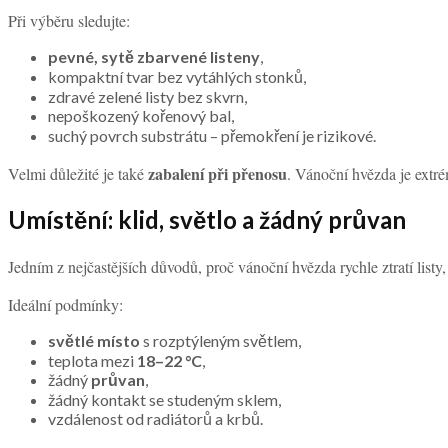
Při výběru sledujte:
pevné, sytě zbarvené listeny
,
kompaktní tvar bez vytáhlých stonků,
zdravé zelené listy bez skvrn,
nepoškozený kořenový bal,
suchý povrch substrátu – přemokření je rizikové.
zabalení při přenosu
Velmi důležité je také
. Vánoční hvězda je extré
Umístění: klid, světlo a žádný průvan
Jedním z nejčastějších důvodů, proč vánoční hvězda rychle ztratí listy,
Ideální podmínky:
světlé místo
s rozptýleným světlem,
teplota mezi
18–22 °C
,
žádný
průvan
,
žádný kontakt se studeným sklem,
vzdálenost od radiátorů a krbů.