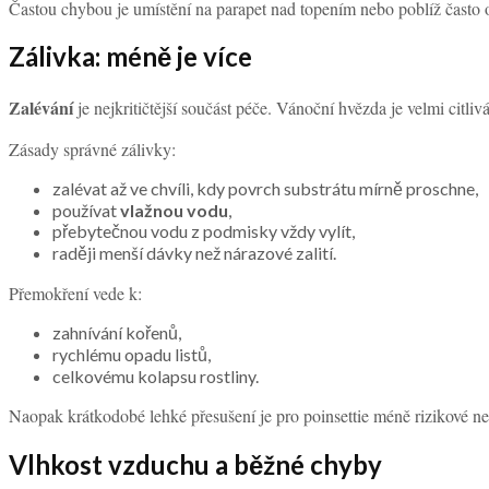
Častou chybou je umístění na parapet nad topením nebo poblíž často o
Zálivka: méně je více
Zalévání
je nejkritičtější součást péče. Vánoční hvězda je velmi citliv
Zásady správné zálivky:
zalévat až ve chvíli, kdy povrch substrátu mírně proschne,
používat
vlažnou vodu
,
přebytečnou vodu z podmisky vždy vylít,
raději menší dávky než nárazové zalití.
Přemokření vede k:
zahnívání kořenů,
rychlému opadu listů,
celkovému kolapsu rostliny.
Naopak krátkodobé lehké přesušení je pro poinsettie méně rizikové ne
Vlhkost vzduchu a běžné chyby