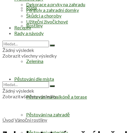
Dekorace a prvky na zahradu
Půda
Pergoly a zahradní domky
Škůdci a choroby
Užiteční živočichové
Rostliny
Recepty
Rady a návody
Stromy
Žádný výsledek
Zobrazit všechny výsledky
Zelenina
Pěstování dle místa
Žádný výsledek
Zobrazit všechny výsledky
Pěstování na balkóně a terase
Pěstování na zahradě
Úvod
Vánoční rostliny
Pěstování v interiéru