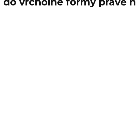
 do vrcholné formy právě n