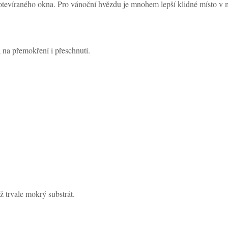
tevíraného okna. Pro vánoční hvězdu je mnohem lepší klidné místo v mí
á na přemokření i přeschnutí.
ž trvale mokrý substrát.