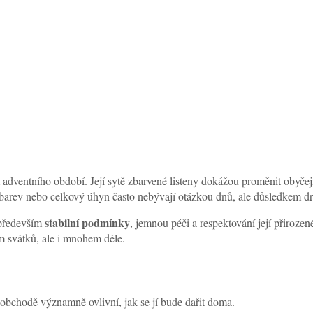
m adventního období. Její sytě zbarvené listeny dokážou proměnit obyčejný
í barev nebo celkový úhyn často nebývají otázkou dnů, ale důsledkem dro
stabilní podmínky
 především
, jemnou péči a respektování její přirozen
em svátků, ale i mnohem déle.
v obchodě významně ovlivní, jak se jí bude dařit doma.