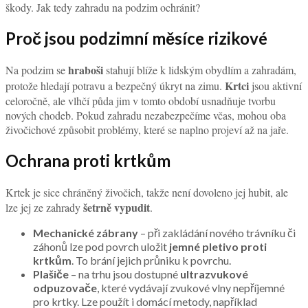
škody. Jak tedy zahradu na podzim ochránit?
Proč jsou podzimní měsíce rizikové
hraboši
Na podzim se
stahují blíže k lidským obydlím a zahradám,
Krtci
protože hledají potravu a bezpečný úkryt na zimu.
jsou aktivní
celoročně, ale vlhčí půda jim v tomto období usnadňuje tvorbu
nových chodeb. Pokud zahradu nezabezpečíme včas, mohou oba
živočichové způsobit problémy, které se naplno projeví až na jaře.
Ochrana proti krtkům
Krtek je sice chráněný živočich, takže není dovoleno jej hubit, ale
šetrně vypudit
lze jej ze zahrady
.
Mechanické zábrany
– při zakládání nového trávníku či
záhonů lze pod povrch uložit
jemné pletivo proti
krtkům
. To brání jejich průniku k povrchu.
Plašiče
– na trhu jsou dostupné
ultrazvukové
odpuzovače
, které vydávají zvukové vlny nepříjemné
pro krtky. Lze použít i domácí metody, například