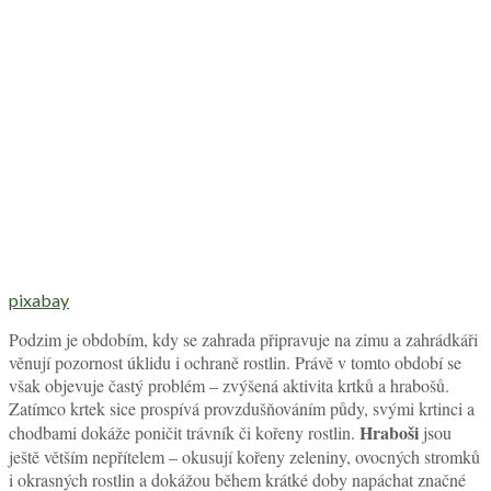
pixabay
Podzim je obdobím, kdy se zahrada připravuje na zimu a zahrádkáři
věnují pozornost úklidu i ochraně rostlin. Právě v tomto období se
však objevuje častý problém – zvýšená aktivita krtků a hrabošů.
Zatímco krtek sice prospívá provzdušňováním půdy, svými krtinci a
Hraboši
chodbami dokáže poničit trávník či kořeny rostlin.
jsou
ještě větším nepřítelem – okusují kořeny zeleniny, ovocných stromků
i okrasných rostlin a dokážou během krátké doby napáchat značné