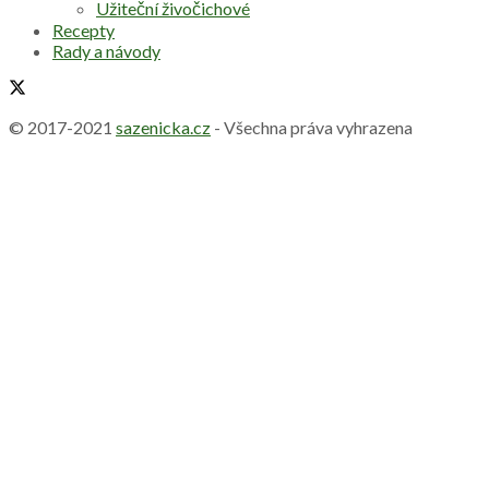
Užiteční živočichové
Recepty
Rady a návody
© 2017-2021
sazenicka.cz
- Všechna práva vyhrazena