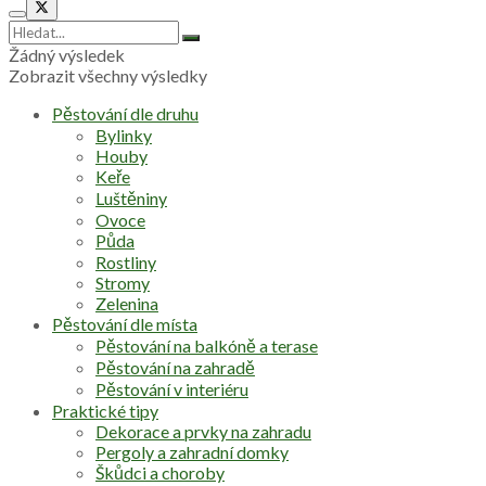
Žádný výsledek
Zobrazit všechny výsledky
Pěstování dle druhu
Bylinky
Houby
Keře
Luštěniny
Ovoce
Půda
Rostliny
Stromy
Zelenina
Pěstování dle místa
Pěstování na balkóně a terase
Pěstování na zahradě
Pěstování v interiéru
Praktické tipy
Dekorace a prvky na zahradu
Pergoly a zahradní domky
Škůdci a choroby