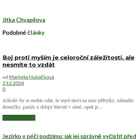
Jitka Chvapilova
Podobné
články
Boj proti myším je celoroční záležitostí, ale
nesmíte to vzdát
od
Markéta Hubáčková
23.2.2024
0
Ačkoliv by se mohlo zdát, že myši útočí na naše příbytky, zahradní
domečky, garáže a sklepy hlavně v zimě, opak je...
Další příspěvek
Jezírko v péči podzimu: jak jej správně vyčistit před