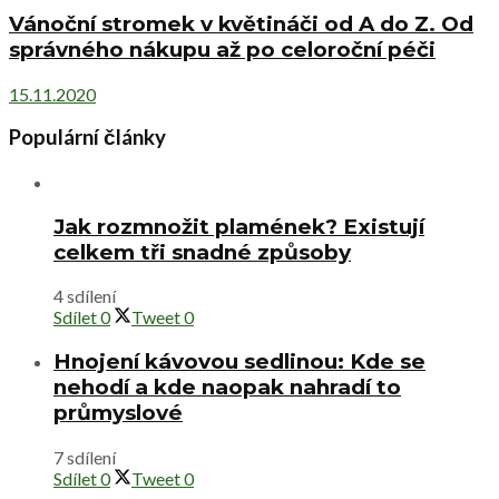
Vánoční stromek v květináči od A do Z. Od
správného nákupu až po celoroční péči
15.11.2020
Populární články
Jak rozmnožit plamének? Existují
celkem tři snadné způsoby
4 sdílení
Sdílet
0
Tweet
0
Hnojení kávovou sedlinou: Kde se
nehodí a kde naopak nahradí to
průmyslové
7 sdílení
Sdílet
0
Tweet
0