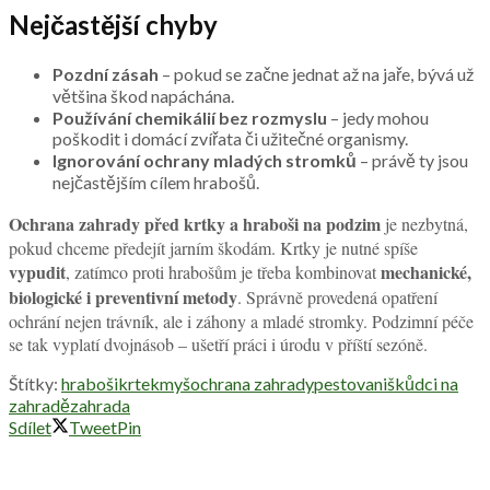
Nejčastější chyby
Pozdní zásah
– pokud se začne jednat až na jaře, bývá už
většina škod napáchána.
Používání chemikálií bez rozmyslu
– jedy mohou
poškodit i domácí zvířata či užitečné organismy.
Ignorování ochrany mladých stromků
– právě ty jsou
nejčastějším cílem hrabošů.
Ochrana zahrady před krtky a hraboši na podzim
je nezbytná,
pokud chceme předejít jarním škodám. Krtky je nutné spíše
vypudit
mechanické,
, zatímco proti hrabošům je třeba kombinovat
biologické i preventivní metody
. Správně provedená opatření
ochrání nejen trávník, ale i záhony a mladé stromky. Podzimní péče
se tak vyplatí dvojnásob – ušetří práci i úrodu v příští sezóně.
Štítky:
hraboši
krtek
myš
ochrana zahrady
pestovani
škůdci na
zahradě
zahrada
Sdílet
Tweet
Pin