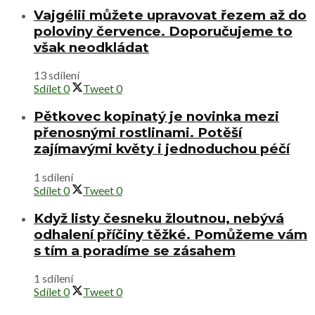
Vajgélii můžete upravovat řezem až do
poloviny července. Doporučujeme to
však neodkládat
13 sdílení
Sdílet
0
Tweet
0
Pětkovec kopinatý je novinka mezi
přenosnými rostlinami. Potěší
zajímavými květy i jednoduchou péčí
1 sdílení
Sdílet
0
Tweet
0
Když listy česneku žloutnou, nebývá
odhalení příčiny těžké. Pomůžeme vám
s tím a poradíme se zásahem
1 sdílení
Sdílet
0
Tweet
0