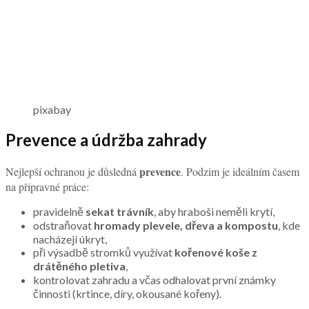
pixabay
Prevence a údržba zahrady
prevence
Nejlepší ochranou je důsledná
. Podzim je ideálním časem
na přípravné práce:
pravidelně
sekat trávník
, aby hraboši neměli krytí,
odstraňovat
hromady plevele, dřeva a kompostu
, kde
nacházejí úkryt,
při výsadbě stromků využívat
kořenové koše z
drátěného pletiva
,
kontrolovat zahradu a včas odhalovat první známky
činnosti (krtince, díry, okousané kořeny).