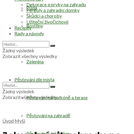
Dekorace a prvky na zahradu
Půda
Pergoly a zahradní domky
Škůdci a choroby
Užiteční živočichové
Rostliny
Recepty
Rady a návody
Stromy
Žádný výsledek
Zobrazit všechny výsledky
Zelenina
Pěstování dle místa
Žádný výsledek
Zobrazit všechny výsledky
Pěstování na balkóně a terase
Pěstování na zahradě
Úvod
Myši
Pěstování v interiéru