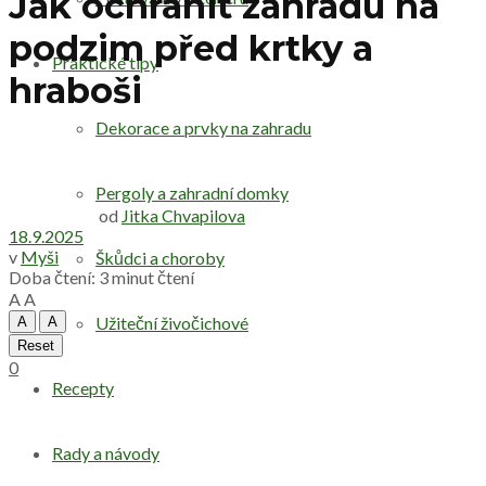
Jak ochránit zahradu na
podzim před krtky a
Praktické tipy
hraboši
Dekorace a prvky na zahradu
Pergoly a zahradní domky
od
Jitka Chvapilova
18.9.2025
v
Myši
Škůdci a choroby
Doba čtení: 3 minut čtení
A
A
Užiteční živočichové
A
A
Reset
0
Recepty
Rady a návody