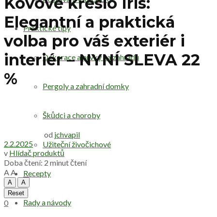
Kovové křeslo Iris:
Elegantní a praktická
Praktické tipy
volba pro váš exteriér i
interiér – NYNÍ SLEVA 22
Dekorace a prvky na zahradu
%
Pergoly a zahradní domky
Škůdci a choroby
od
jchvapil
2.2.2025
Užiteční živočichové
v
Hlídač produktů
Doba čtení: 2 minut čtení
A
A
Recepty
A
A
Reset
Rady a návody
0