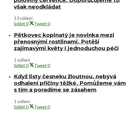
poloviny července. Doporučujeme to
však neodkládat
13 sdílení
Sdílet
0
Tweet
0
Pětkovec kopinatý je novinka mezi
přenosnými rostlinami. Potěší
zajímavými květy i jednoduchou péčí
1 sdílení
Sdílet
0
Tweet
0
Když listy česneku žloutnou, nebývá
odhalení příčiny těžké. Pomůžeme vám
s tím a poradíme se zásahem
1 sdílení
Sdílet
0
Tweet
0