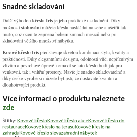
Snadné skladování
křesla Iris
Další výhodou
je jeho praktické uskladnění. Díky
stohování
možnosti
můžete křesla naskládat na sebe a ušetřit tak
místo, což oceníte zejména během zimních měsíců nebo při
skladování většího množství nábytku.
Kovové křeslo Iris
představuje skvělou kombinaci stylu, kvality a
praktičnosti. Díky elegantnímu designu, odolnosti vůči nepříznivým
vlivům a povrchové úpravě komaxit se toto křeslo hodí jak pro
venkovní, tak i vnitřní prostory. Navíc je snadno skladovatelné a
díky české výrobě si můžete být jisti, že dostáváte kvalitní a
dlouhotrvající produkt.
Více informací o produktu naleznete
zde
Štítky:
Kovové křeslo
Kovové křeslo akce
Kovové křeslo do
restaurace
Kovové křeslo na terasu
Kovové křeslo na
zahradu
Kovové křeslo sleva
zahradní nábytek