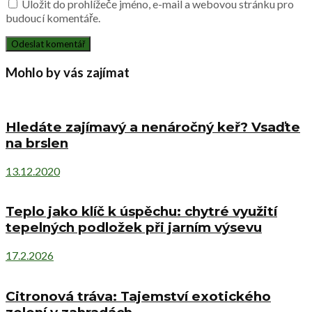
Uložit do prohlížeče jméno, e-mail a webovou stránku pro
budoucí komentáře.
Mohlo by vás zajímat
Hledáte zajímavý a nenáročný keř? Vsaďte
na brslen
13.12.2020
Teplo jako klíč k úspěchu: chytré využití
tepelných podložek při jarním výsevu
17.2.2026
Citronová tráva: Tajemství exotického