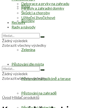
Dekorace a prvky na zahradu
Půda
Pergoly a zahradní domky
Škůdci a choroby
Užiteční živočichové
Rostliny
Recepty
Rady a návody
Stromy
Žádný výsledek
Zobrazit všechny výsledky
Zelenina
Pěstování dle místa
Žádný výsledek
Zobrazit všechny výsledky
Pěstování na balkóně a terase
Pěstování na zahradě
Úvod
Hlídač produktů
Pěstování v interiéru