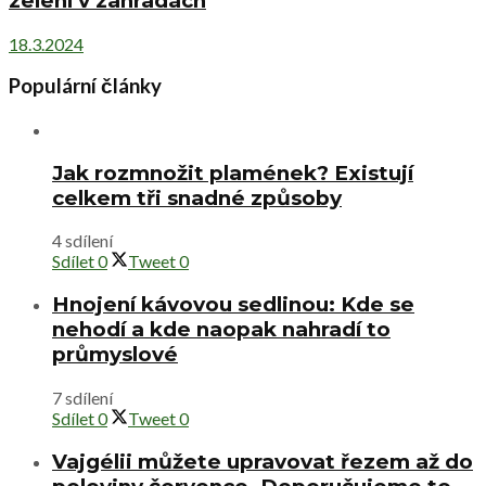
zelení v zahradách
18.3.2024
Populární články
Jak rozmnožit plamének? Existují
celkem tři snadné způsoby
4 sdílení
Sdílet
0
Tweet
0
Hnojení kávovou sedlinou: Kde se
nehodí a kde naopak nahradí to
průmyslové
7 sdílení
Sdílet
0
Tweet
0
Vajgélii můžete upravovat řezem až do