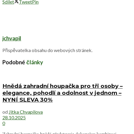
Sdílet
Tweet
Pin
jchvapil
Přispěvatelka obsahu do webových stránek.
Podobné
články
Hnědá zahradní houpačka pro tři osoby –
elegance, pohodlí a odolnost v jednom –
NYNÍ SLEVA 30%
od
Jitka Chvapilova
28.10.2025
0
Zahradní houpačka hnědá představuje dokonalou kombinaci