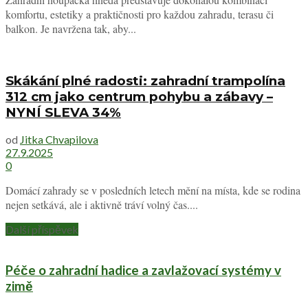
komfortu, estetiky a praktičnosti pro každou zahradu, terasu či
balkon. Je navržena tak, aby...
Skákání plné radosti: zahradní trampolína
312 cm jako centrum pohybu a zábavy –
NYNÍ SLEVA 34%
od
Jitka Chvapilova
27.9.2025
0
Domácí zahrady se v posledních letech mění na místa, kde se rodina
nejen setkává, ale i aktivně tráví volný čas....
Další příspěvek
Péče o zahradní hadice a zavlažovací systémy v
zimě