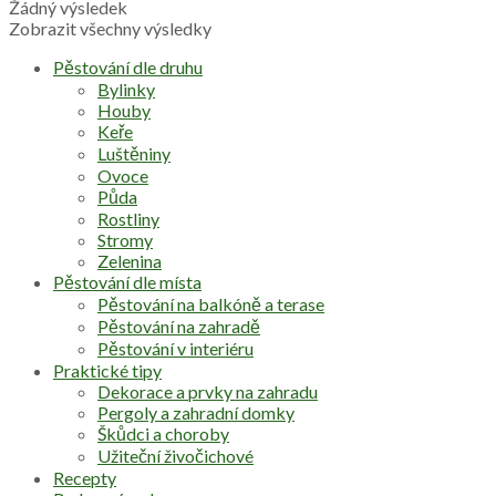
Žádný výsledek
Zobrazit všechny výsledky
Pěstování dle druhu
Bylinky
Houby
Keře
Luštěniny
Ovoce
Půda
Rostliny
Stromy
Zelenina
Pěstování dle místa
Pěstování na balkóně a terase
Pěstování na zahradě
Pěstování v interiéru
Praktické tipy
Dekorace a prvky na zahradu
Pergoly a zahradní domky
Škůdci a choroby
Užiteční živočichové
Recepty