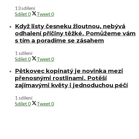
13 sdílení
Sdílet
0
Tweet
0
Když listy česneku žloutnou, nebývá
odhalení příčiny těžké. Pomůžeme vám
s tím a poradíme se zásahem
1 sdílení
Sdílet
0
Tweet
0
Pětkovec kopinatý je novinka mezi
přenosnými rostlinami. Potěší
zajímavými květy i jednoduchou péčí
1 sdílení
Sdílet
0
Tweet
0