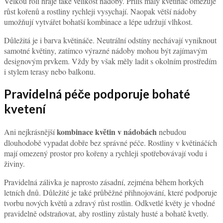
Velkou roli hraje také velikost nádoby. Příliš malý květináč omezuje
růst kořenů a rostliny rychleji vysychají. Naopak větší nádoby
umožňují vytvářet bohatší kombinace a lépe udržují vlhkost.
Důležitá je i barva květináče. Neutrální odstíny nechávají vyniknout
samotné květiny, zatímco výrazné nádoby mohou být zajímavým
designovým prvkem. Vždy by však měly ladit s okolním prostředím
i stylem terasy nebo balkonu.
Pravidelná péče podporuje bohaté
kvetení
kombinace květin v nádobách
Ani nejkrásnější
nebudou
dlouhodobě vypadat dobře bez správné péče. Rostliny v květináčích
mají omezený prostor pro kořeny a rychleji spotřebovávají vodu i
živiny.
Pravidelná zálivka je naprosto zásadní, zejména během horkých
letních dnů. Důležité je také průběžné přihnojování, které podporuje
tvorbu nových květů a zdravý růst rostlin. Odkvetlé květy je vhodné
pravidelně odstraňovat, aby rostliny zůstaly husté a bohatě kvetly.