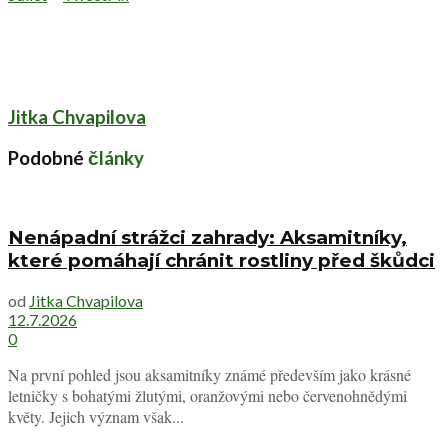
Jitka Chvapilova
Podobné
články
Nenápadní strážci zahrady: Aksamitníky,
které pomáhají chránit rostliny před škůdci
od
Jitka Chvapilova
12.7.2026
0
Na první pohled jsou aksamitníky známé především jako krásné
letničky s bohatými žlutými, oranžovými nebo červenohnědými
květy. Jejich význam však...