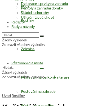
Dekorace a prvky na zahradu
Půda
Pergoly a zahradní domky
Škůdci a choroby
Užiteční živočichové
Rostliny
Recepty
Rady a návody
Stromy
Žádný výsledek
Zobrazit všechny výsledky
Zelenina
Pěstování dle místa
Žádný výsledek
Zobrazit všechny výsledky
Pěstování na balkóně a terase
Pěstování na zahradě
Úvod
Rostliny
Pěstování v interiéru