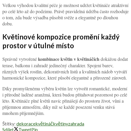
Velkou výhodou kvalitní péče je možnost udržet květináče atraktivní
po celé léto až do podzimu. Právě pravidelná údržba často rozhoduje
o tom, zda bude výsadba působit svěže a elegantně po dlouhou
dobu.
Květinové kompozice promění každý
prostor v útulné místo
kombinace květin v květináčích
Správně vytvořené
dokážou dodat
terase, balkonu i zahradě jedinečný charakter. Spojení barev,
různých výšek rostlin, dekorativních listů a kvalitních nádob vytváří
harmonické kompozice, které působí elegantně a přirozeně zároveň.
Díky promyšlenému výběru květin lze vytvořit romantické, moderní
i přírodně laděné aranžmá, která budou přitahovat pozornost po celé
léto. Květináče plné květů navíc přinášejí do prostoru život, vůni a
příjemnou atmosféru, díky níž se každé posezení venku stává
mnohem příjemnějším.
Štítky:
dekorace
květináč
květiny
zahrada
Sdílet
Tweet
Pin