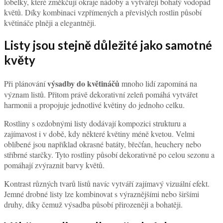
lobelky, které změkčují okraje nádoby a vytvářejí bohatý vodopád
květů. Díky kombinaci vzpřímených a převislých rostlin působí
květináče plněji a elegantněji.
Listy jsou stejně důležité jako samotné
květy
výsadby do květináčů
Při plánování
mnoho lidí zapomíná na
význam listů. Přitom právě dekorativní zeleň pomáhá vytvářet
harmonii a propojuje jednotlivé květiny do jednoho celku.
Rostliny s ozdobnými listy dodávají kompozici strukturu a
zajímavost i v době, kdy některé květiny méně kvetou. Velmi
oblíbené jsou například okrasné batáty, břečťan, heuchery nebo
stříbrné starčky. Tyto rostliny působí dekorativně po celou sezonu a
pomáhají zvýraznit barvy květů.
Kontrast různých tvarů listů navíc vytváří zajímavý vizuální efekt.
Jemné drobné listy lze kombinovat s výraznějšími nebo širšími
druhy, díky čemuž výsadba působí přirozeněji a bohatěji.