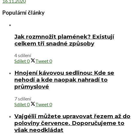
16.11.2020
Populární články
Jak rozmnožit plamének? Existují
celkem tři snadné způsoby
4 sdílení
Sdílet
0
Tweet
0
Hnojení kávovou sedlinou: Kde se
nehodí a kde naopak nahradí to
průmyslové
7 sdílení
Sdílet
0
Tweet
0
Vajgélii můžete upravovat řezem až do
poloviny července. Doporučujeme to
však neodkládat