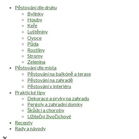
Pěstování dle druhu
Bylinky
Houby
Keře
Luštěniny
Ovoce
Půda
Rostliny
Stromy
Zelenina
Pěstování dle místa
Pěstování na balkóně a terase
Pěstování na zahradě
Pěstování v interiéru
Praktické tipy
Dekorace a prvky na zahradu
Pergoly a zahradní domky
Škůdci a choroby
Užiteční živočichové
Recepty
Rady a návody