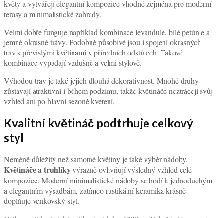
květy a vytvářejí elegantní kompozice vhodné zejména pro moderní
terasy a minimalistické zahrady.
Velmi dobře funguje například kombinace levandule, bílé petúnie a
jemné okrasné trávy. Podobně působivé jsou i spojení okrasných
trav s převislými květinami v přírodních odstínech. Takové
kombinace vypadají vzdušně a velmi stylově.
Výhodou trav je také jejich dlouhá dekorativnost. Mnohé druhy
zůstávají atraktivní i během podzimu, takže květináče neztrácejí svůj
vzhled ani po hlavní sezoně kvetení.
Kvalitní květináč podtrhuje celkový
styl
Neméně důležitý než samotné květiny je také výběr nádoby.
Květináče a truhlíky
výrazně ovlivňují výsledný vzhled celé
kompozice. Moderní minimalistické nádoby se hodí k jednoduchým
a elegantním výsadbám, zatímco rustikální keramika krásně
doplňuje venkovský styl.