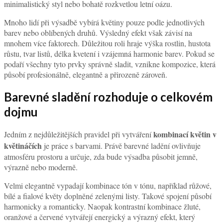
minimalistický styl nebo bohatě rozkvetlou letní oázu.
Mnoho lidí při výsadbě vybírá květiny pouze podle jednotlivých
barev nebo oblíbených druhů. Výsledný efekt však závisí na
mnohem více faktorech. Důležitou roli hraje výška rostlin, hustota
růstu, tvar listů, délka kvetení i vzájemná harmonie barev. Pokud se
podaří všechny tyto prvky správně sladit, vznikne kompozice, která
působí profesionálně, elegantně a přirozeně zároveň.
Barevné sladění rozhoduje o celkovém
dojmu
kombinací květin v
Jedním z nejdůležitějších pravidel při vytváření
květináčích
je práce s barvami. Právě barevné ladění ovlivňuje
atmosféru prostoru a určuje, zda bude výsadba působit jemně,
výrazně nebo moderně.
Velmi elegantně vypadají kombinace tón v tónu, například růžové,
bílé a fialové květy doplněné zelenými listy. Takové spojení působí
harmonicky a romanticky. Naopak kontrastní kombinace žluté,
oranžové a červené vytvářejí energický a výrazný efekt, který