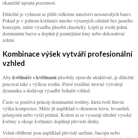
okamžitě upoutá pozornost.
Důležité je vyhnout se příliš velkému množství nesourodých barev.
Pokud je v jednom květináči mnoho výrazných odstínů bez jasného
konceptu, může výsadba působit chaoticky. Lepší je zvolit jednu
dominantní barvu a doplnit ji jemnějšími tóny nebo dekorativní
zelení.
Kombinace výšek vytváří profesionální
vzhled
květináče s květinami
Aby
působily opravdu atraktivně, je důležité
pracovat také s výškou rostlin. Právě rozdílné úrovně vytvářejí
dynamiku a dodávají výsadbě bohatší vzhled.
Často se používá princip dominantní rostliny, která tvoří hlavní
výšku kompozice. Může jít například o okrasnou trávu, levanduli,
pelargonii nebo vyšší petúnii. Kolem ní se vysazují středně vysoké
květiny a okraje květináče doplňují převislé druhy.
Velmi oblíbené jsou například převislé surfinie, bacopa nebo