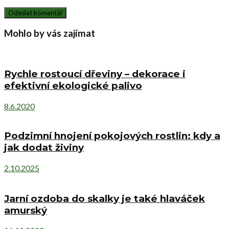
Mohlo by vás zajímat
Rychle rostoucí dřeviny – dekorace i
efektivní ekologické palivo
8.6.2020
Podzimní hnojení pokojových rostlin: kdy a
jak dodat živiny
2.10.2025
Jarní ozdoba do skalky je také hlaváček
amurský