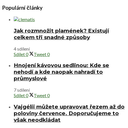
Populární články
Jak rozmnožit plamének? Existují
celkem tři snadné způsoby
4 sdílení
Sdílet
0
Tweet
0
Hnojení kávovou sedlinou: Kde se
nehodí a kde naopak nahradí to
průmyslové
7 sdílení
Sdílet
0
Tweet
0
Vajgélii můžete upravovat řezem až do
poloviny července. Doporučujeme to
však neodkládat