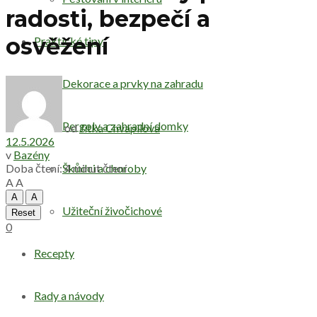
radosti, bezpečí a
osvěžení
Praktické tipy
Dekorace a prvky na zahradu
Pergoly a zahradní domky
od
Jitka Chvapilova
12.5.2026
v
Bazény
Doba čtení: 4 minut čtení
Škůdci a choroby
A
A
A
A
Užiteční živočichové
Reset
0
Recepty
Rady a návody