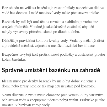
Bez ohledu na velikost bazénku je zásadní nikdy nenechávat dítě ve
vodě bez dozoru. I malé množství vody může představovat riziko.
Bazének by měl být umístěn na rovném a stabilním povrchu bez
ostrých předmětů. Vhodné je také částečné zastínění, aby děti
nebyly vystaveny přímému slunci po dlouhou dobu.
Důležitá je pravidelná kontrola kvality vody. Voda by měla být čistá
a pravidelně měněná, zejména u menších bazénků bez filtrace.
Bezpečnost zvyšují také protiskluzové podložky a dostatečný prostor
kolem bazénku.
Správné umístění bazénku na zahradě
Ideální místo pro dětský bazének by mělo být dobře viditelné z
domu nebo terasy. Rodiče tak mají děti neustále pod kontrolou.
Velmi důležité je zvolit místo chráněné před větrem. Silný vítr může
ochlazovat vodu a znepříjemnit dětem pobyt venku. Praktické je také
umístění v blízkosti zdroje vody.