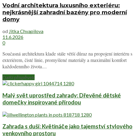
Vodní architektura luxusního exteriéru:
nejkrásnější zahradní bazény pro moderní
domy
od
Jitka Chvapilova
11.6.2026
0
Současná architektura klade stále větší důraz na propojení interiéru s
exteriérem, čisté linie, promyšlené materiály a maximální komfort
každodenního života....
Další příspěvek
Malý svět uprostřed zahrady: Dřevěné dětské
domečky inspirované přírodou
Zahrada s duší: Květináče jako tajemství stylového
venkovního prostoru