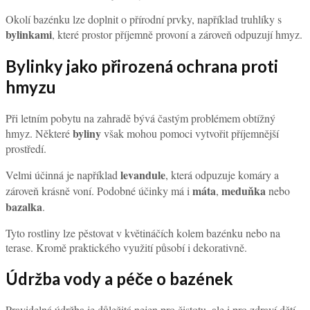
Okolí bazénku lze doplnit o přírodní prvky, například truhlíky s
bylinkami
, které prostor příjemně provoní a zároveň odpuzují hmyz.
Bylinky jako přirozená ochrana proti
hmyzu
Při letním pobytu na zahradě bývá častým problémem obtížný
byliny
hmyz. Některé
však mohou pomoci vytvořit příjemnější
prostředí.
levandule
Velmi účinná je například
, která odpuzuje komáry a
máta
meduňka
zároveň krásně voní. Podobné účinky má i
,
nebo
bazalka
.
Tyto rostliny lze pěstovat v květináčích kolem bazénku nebo na
terase. Kromě praktického využití působí i dekorativně.
Údržba vody a péče o bazének
Pravidelná údržba je důležitá nejen pro čistotu, ale i pro zdraví dětí.