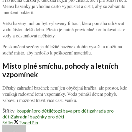
Menší bazénky je vhodné často vypouštět a čistit, aby se zabránilo
množení bakterií.
Větší bazény mohou být vybaveny filtrací, která pomáhá udržovat
vodu čistou delší dobu. Přesto je nutné pravidelně kontrolovat stav
vody a odstraňovat nečistoty.
Po skončení sezóny je důležité bazének dobře vysušit a uložit na
suché místo, aby nedošlo k poškození materiálu.
Místo plné smíchu, pohody a letních
vzpomínek
Dětský zahradní bazének není jen obyčejná hračka, ale prostor, kde
vznikají radostné letní vzpomínky. Voda přináší dětem pohyb,
zábavu i možnost trávit více času venku.
Štítky:
koupání pro děti
léto
zábava pro děti
zahrada pro
děti
Zahradní bazénky pro děti
Sdílet
Tweet
Pin