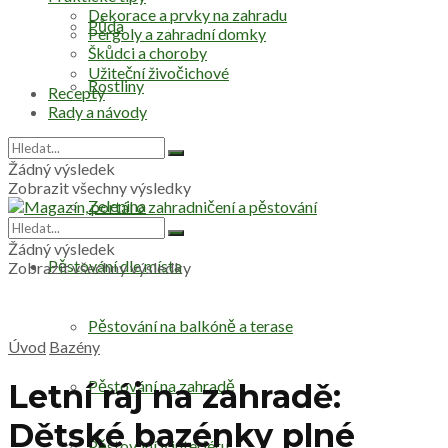
Dekorace a prvky na zahradu
Půda
Pergoly a zahradní domky
Škůdci a choroby
Užiteční živočichové
Rostliny
Recepty
Rady a návody
Stromy
Žádný výsledek
Zobrazit všechny výsledky
Zelenina
Žádný výsledek
Pěstování dle místa
Zobrazit všechny výsledky
Pěstování na balkóně a terase
Úvod
Bazény
Pěstování na zahradě
Letní ráj na zahradě:
Dětské bazénky plné
Pěstování v interiéru