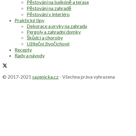
Pěstování na balkóně a terase
Pěstování na zahradě
Pěstování v interiéru
Praktické tipy
Dekorace a prvky na zahradu
Pergoly a zahradní domky
Škůdci a choroby
Užiteční živočichové
Recepty
Rady a návody
© 2017-2021
sazenicka.cz
- Všechna práva vyhrazena