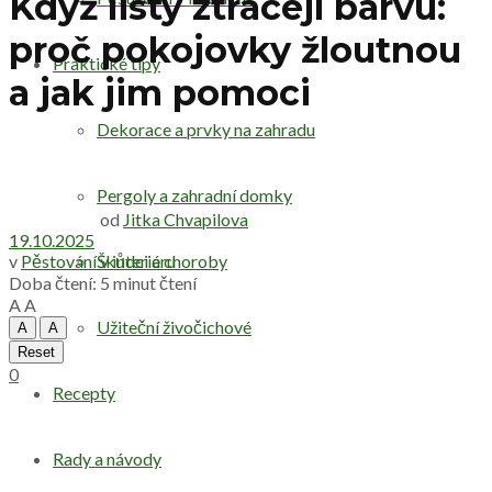
Když listy ztrácejí barvu:
proč pokojovky žloutnou
Praktické tipy
a jak jim pomoci
Dekorace a prvky na zahradu
Pergoly a zahradní domky
od
Jitka Chvapilova
19.10.2025
v
Pěstování v interiéru
Škůdci a choroby
Doba čtení: 5 minut čtení
A
A
Užiteční živočichové
A
A
Reset
0
Recepty
Rady a návody