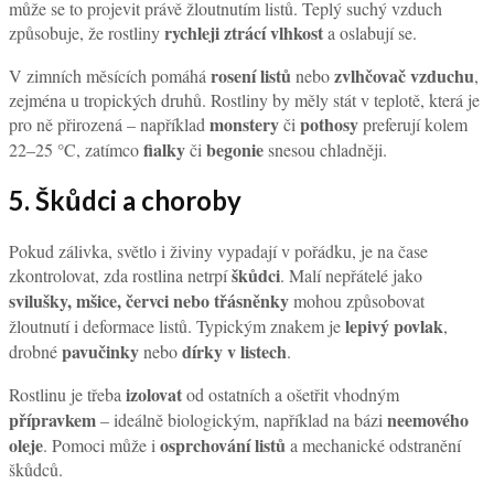
může se to projevit právě žloutnutím listů. Teplý suchý vzduch
rychleji ztrácí vlhkost
způsobuje, že rostliny
a oslabují se.
rosení listů
zvlhčovač vzduchu
V zimních měsících pomáhá
nebo
,
zejména u tropických druhů. Rostliny by měly stát v teplotě, která je
monstery
pothosy
pro ně přirozená – například
či
preferují kolem
fialky
begonie
22–25 °C, zatímco
či
snesou chladněji.
5. Škůdci a choroby
Pokud zálivka, světlo i živiny vypadají v pořádku, je na čase
škůdci
zkontrolovat, zda rostlina netrpí
. Malí nepřátelé jako
svilušky, mšice, červci nebo třásněnky
mohou způsobovat
lepivý povlak
žloutnutí i deformace listů. Typickým znakem je
,
pavučinky
dírky v listech
drobné
nebo
.
izolovat
Rostlinu je třeba
od ostatních a ošetřit vhodným
přípravkem
neemového
– ideálně biologickým, například na bázi
oleje
osprchování listů
. Pomoci může i
a mechanické odstranění
škůdců.