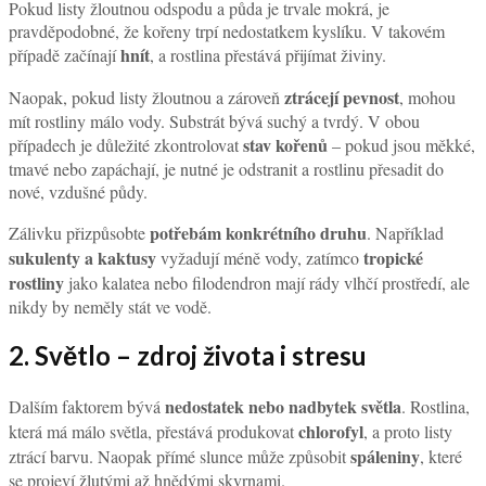
Pokud listy žloutnou odspodu a půda je trvale mokrá, je
pravděpodobné, že kořeny trpí nedostatkem kyslíku. V takovém
hnít
případě začínají
, a rostlina přestává přijímat živiny.
ztrácejí pevnost
Naopak, pokud listy žloutnou a zároveň
, mohou
mít rostliny málo vody. Substrát bývá suchý a tvrdý. V obou
stav kořenů
případech je důležité zkontrolovat
– pokud jsou měkké,
tmavé nebo zapáchají, je nutné je odstranit a rostlinu přesadit do
nové, vzdušné půdy.
potřebám konkrétního druhu
Zálivku přizpůsobte
. Například
sukulenty a kaktusy
tropické
vyžadují méně vody, zatímco
rostliny
jako kalatea nebo filodendron mají rády vlhčí prostředí, ale
nikdy by neměly stát ve vodě.
2. Světlo – zdroj života i stresu
nedostatek nebo nadbytek světla
Dalším faktorem bývá
. Rostlina,
chlorofyl
která má málo světla, přestává produkovat
, a proto listy
spáleniny
ztrácí barvu. Naopak přímé slunce může způsobit
, které
se projeví žlutými až hnědými skvrnami.