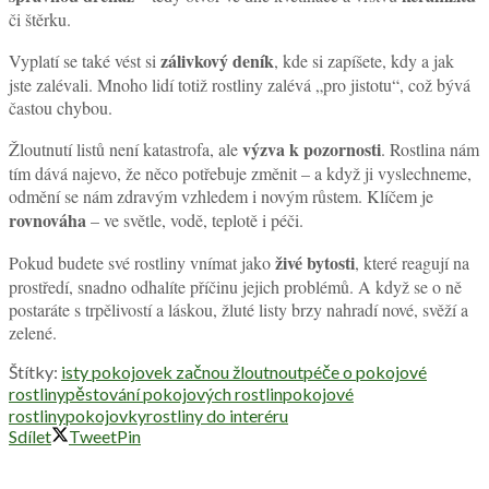
či štěrku.
zálivkový deník
Vyplatí se také vést si
, kde si zapíšete, kdy a jak
jste zalévali. Mnoho lidí totiž rostliny zalévá „pro jistotu“, což bývá
častou chybou.
výzva k pozornosti
Žloutnutí listů není katastrofa, ale
. Rostlina nám
tím dává najevo, že něco potřebuje změnit – a když ji vyslechneme,
odmění se nám zdravým vzhledem i novým růstem. Klíčem je
rovnováha
– ve světle, vodě, teplotě i péči.
živé bytosti
Pokud budete své rostliny vnímat jako
, které reagují na
prostředí, snadno odhalíte příčinu jejich problémů. A když se o ně
postaráte s trpělivostí a láskou, žluté listy brzy nahradí nové, svěží a
zelené.
Štítky:
isty pokojovek začnou žloutnout
péče o pokojové
rostliny
pěstování pokojových rostlin
pokojové
rostliny
pokojovky
rostliny do interéru
Sdílet
Tweet
Pin