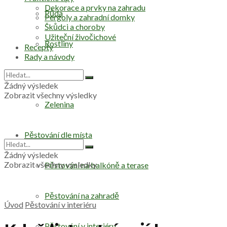
Dekorace a prvky na zahradu
Půda
Pergoly a zahradní domky
Škůdci a choroby
Užiteční živočichové
Rostliny
Recepty
Rady a návody
Stromy
Žádný výsledek
Zobrazit všechny výsledky
Zelenina
Pěstování dle místa
Žádný výsledek
Zobrazit všechny výsledky
Pěstování na balkóně a terase
Pěstování na zahradě
Úvod
Pěstování v interiéru
Pěstování v interiéru