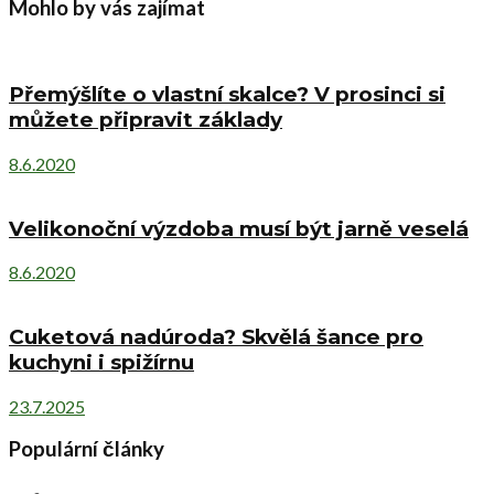
Mohlo by vás zajímat
Přemýšlíte o vlastní skalce? V prosinci si
můžete připravit základy
8.6.2020
Velikonoční výzdoba musí být jarně veselá
8.6.2020
Cuketová nadúroda? Skvělá šance pro
kuchyni i spižírnu
23.7.2025
Populární články