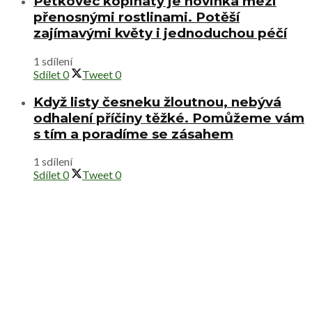
Pětkovec kopinatý je novinka mezi
přenosnými rostlinami. Potěší
zajímavými květy i jednoduchou péčí
1 sdílení
Sdílet
0
Tweet
0
Když listy česneku žloutnou, nebývá
odhalení příčiny těžké. Pomůžeme vám
s tím a poradíme se zásahem
1 sdílení
Sdílet
0
Tweet
0