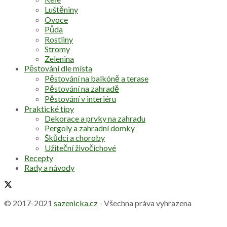
Luštěniny
Ovoce
Půda
Rostliny
Stromy
Zelenina
Pěstování dle místa
Pěstování na balkóně a terase
Pěstování na zahradě
Pěstování v interiéru
Praktické tipy
Dekorace a prvky na zahradu
Pergoly a zahradní domky
Škůdci a choroby
Užiteční živočichové
Recepty
Rady a návody
© 2017-2021
sazenicka.cz
- Všechna práva vyhrazena