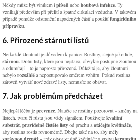
plíseň
houbová infekce
Někdy může být viníkem i
nebo
. Ty
vznikají především při přelití a špatné cirkulaci vzduchu. V takovém
fungicidního
případě pomůže odstranění napadených částí a použití
přípravku
.
6. Přirozené stárnutí listů
Ne každé žloutnutí je důvodem k panice. Rostliny, stejně jako lidé,
stárnou
. Dolní listy, které jsou nejstarší, obvykle postupně žloutnou
a odumírají – to je naprosto přirozené. Důležité je, aby žloutnutí
rozsáhlé
nebylo
a nepostupovalo směrem vzhůru. Pokud rostlina
zároveň vytváří nové zdravé listy, nemusíte se obávat.
7. Jak problémům předcházet
prevence
Nejlepší léčba je
. Naučte se rostliny pozorovat – změny na
kvalitní
listech, tvaru či růstu jsou vždy signálem. Používejte
substrát
pravidelně čistěte listy
otáčejte květináče
,
od prachu a
,
aby rostlina rostla rovnoměrně. Dbejte také na to, aby měly
správnou drenáž
keramzitu
– tedy otvor ve dně květináče a vrstvu