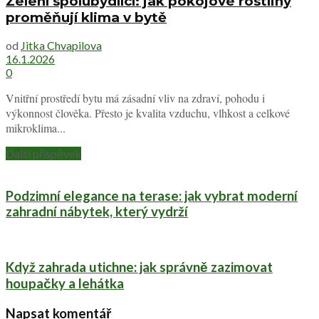
Zelení spolubydlící: jak pokojové rostliny
proměňují klima v bytě
od
Jitka Chvapilova
16.1.2026
0
Vnitřní prostředí bytu má zásadní vliv na zdraví, pohodu i
výkonnost člověka. Přesto je kvalita vzduchu, vlhkost a celkové
mikroklima...
Další příspěvek
Podzimní elegance na terase: jak vybrat moderní
zahradní nábytek, který vydrží
Když zahrada utichne: jak správně zazimovat
houpačky a lehátka
Napsat komentář