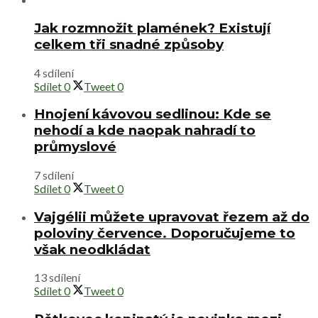
Jak rozmnožit plamének? Existují
celkem tři snadné způsoby
4 sdílení
Sdílet
0
Tweet
0
Hnojení kávovou sedlinou: Kde se
nehodí a kde naopak nahradí to
průmyslové
7 sdílení
Sdílet
0
Tweet
0
Vajgélii můžete upravovat řezem až do
poloviny července. Doporučujeme to
však neodkládat
13 sdílení
Sdílet
0
Tweet
0