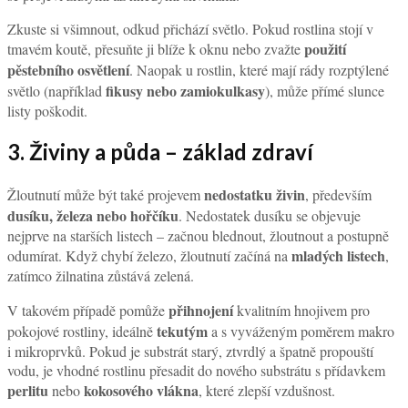
Zkuste si všimnout, odkud přichází světlo. Pokud rostlina stojí v
použití
tmavém koutě, přesuňte ji blíže k oknu nebo zvažte
pěstebního osvětlení
. Naopak u rostlin, které mají rády rozptýlené
fikusy nebo zamiokulkasy
světlo (například
), může přímé slunce
listy poškodit.
3. Živiny a půda – základ zdraví
nedostatku živin
Žloutnutí může být také projevem
, především
dusíku, železa nebo hořčíku
. Nedostatek dusíku se objevuje
nejprve na starších listech – začnou blednout, žloutnout a postupně
mladých listech
odumírat. Když chybí železo, žloutnutí začíná na
,
zatímco žilnatina zůstává zelená.
přihnojení
V takovém případě pomůže
kvalitním hnojivem pro
tekutým
pokojové rostliny, ideálně
a s vyváženým poměrem makro
i mikroprvků. Pokud je substrát starý, ztvrdlý a špatně propouští
vodu, je vhodné rostlinu přesadit do nového substrátu s přídavkem
perlitu
kokosového vlákna
nebo
, které zlepší vzdušnost.