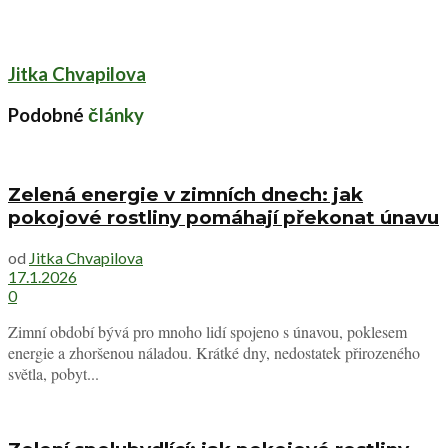
Jitka Chvapilova
Podobné
články
Zelená energie v zimních dnech: jak
pokojové rostliny pomáhají překonat únavu
od
Jitka Chvapilova
17.1.2026
0
Zimní období bývá pro mnoho lidí spojeno s únavou, poklesem
energie a zhoršenou náladou. Krátké dny, nedostatek přirozeného
světla, pobyt...