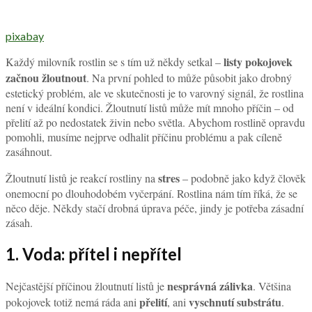
pixabay
listy pokojovek
Každý milovník rostlin se s tím už někdy setkal –
začnou žloutnout
. Na první pohled to může působit jako drobný
estetický problém, ale ve skutečnosti je to varovný signál, že rostlina
není v ideální kondici. Žloutnutí listů může mít mnoho příčin – od
přelití až po nedostatek živin nebo světla. Abychom rostlině opravdu
pomohli, musíme nejprve odhalit příčinu problému a pak cíleně
zasáhnout.
stres
Žloutnutí listů je reakcí rostliny na
– podobně jako když člověk
onemocní po dlouhodobém vyčerpání. Rostlina nám tím říká, že se
něco děje. Někdy stačí drobná úprava péče, jindy je potřeba zásadní
zásah.
1. Voda: přítel i nepřítel
nesprávná zálivka
Nejčastější příčinou žloutnutí listů je
. Většina
přelití
vyschnutí substrátu
pokojovek totiž nemá ráda ani
, ani
.