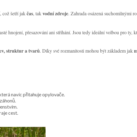
čas
vodní zdroje
, což šetří jak
, tak
. Zahrada osázená suchomilnými rost
sté hnojení, přesazování ani stříhání. Jsou tedy ideální volbou pro ty, kt
ev, struktur a tvarů
m
. Díky své rozmanitosti mohou být základem jak
terá navíc přitahuje opylovače.
 záhonů.
tenstvím.
aje cest.