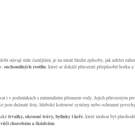
obí stávají stále častějšími, je na místě hledat způsoby, jak udržet za
suchomilných rostlin
zv.
, které se dokáží přirozeně přizpůsobit horku 
ovat i v podmínkách s minimálním přísunem vody. Jejich přirozeným pr
ako jsou dužnaté listy, hluboké kořenové systémy nebo ochranné povrch
trvalky, okrasné trávy, bylinky i keře
 také
, které mohou být plnohodn
 vůči chorobám a škůdcům
.