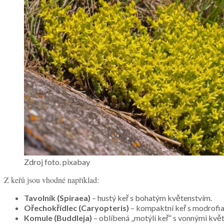
Zdroj foto. pixabay
Z keřů jsou vhodné například:
Tavolník (Spiraea)
– hustý keř s bohatým květenstvím.
Ořechokřídlec (Caryopteris)
– kompaktní keř s modrofia
Komule (Buddleja)
– oblíbená „motýlí keř“ s vonnými květ