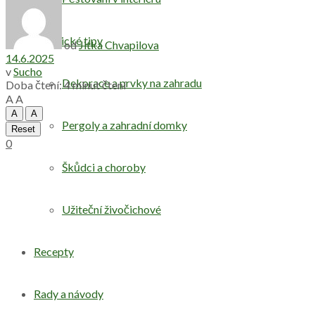
Praktické tipy
od
Jitka Chvapilova
14.6.2025
v
Sucho
Dekorace a prvky na zahradu
Doba čtení: 4 minut čtení
A
A
A
A
Pergoly a zahradní domky
Reset
0
Škůdci a choroby
Užiteční živočichové
Recepty
Rady a návody