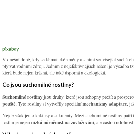
pixabay
V dnešní době, kdy se klimatické změny a s nimi související suchá obd
plýtvat vodními zdroji. Jedním z nejefektivnějších řešení je výsadba t
která bude nejen krásná, ale také úsporná a ekologická.
Co jsou suchomilné rostliny?
Suchomilné rostliny
jsou druhy, které jsou schopny přežít a prosper
pouště
mechanismy adaptace
. Tyto rostliny si vytvořily speciální
, j
Nejde však jen o kaktusy a sukulenty. Mezi suchomilné rostliny patří
nízká náročnost na zavlažování
odolnost
rostlin je nejen
, ale často i