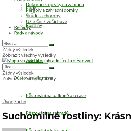
Dekorace a prvky na zahradu
Půda
Pergoly a zahradní domky
Škůdci a choroby
Užiteční živočichové
Rostliny
Recepty
Rady a návody
Stromy
Žádný výsledek
Zobrazit všechny výsledky
Zelenina
Žádný výsledek
Pěstování dle místa
Zobrazit všechny výsledky
Pěstování na balkóně a terase
Úvod
Sucho
Pěstování na zahradě
Suchomilné rostliny: Krásn
Pěstování v interiéru