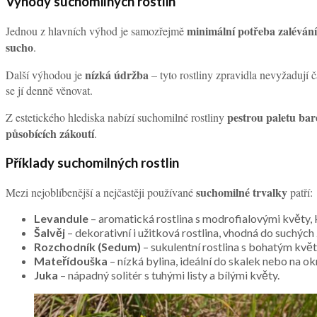
Výhody suchomilných rostlin
minimální potřeba zalévání
Jednou z hlavních výhod je samozřejmě
sucho
.
nízká údržba
Další výhodou je
– tyto rostliny zpravidla nevyžadují ča
se jí denně věnovat.
pestrou paletu bar
Z estetického hlediska nabízí suchomilné rostliny
působících zákoutí
.
Příklady suchomilných rostlin
suchomilné trvalky
Mezi nejoblíbenější a nejčastěji používané
patří:
Levandule
– aromatická rostlina s modrofialovými květy, k
Šalvěj
– dekorativní i užitková rostlina, vhodná do suchých
Rozchodník (Sedum)
– sukulentní rostlina s bohatým kvě
Mateřídouška
– nízká bylina, ideální do skalek nebo na okr
Juka
– nápadný solitér s tuhými listy a bílými květy.