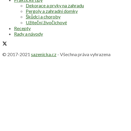
Dekorace a prvky na zahradu
Pergoly a zahradní domky
Škůdci a choroby
Užiteční živočichové
Recepty
Rady a návody
© 2017-2021
sazenicka.cz
- Všechna práva vyhrazena