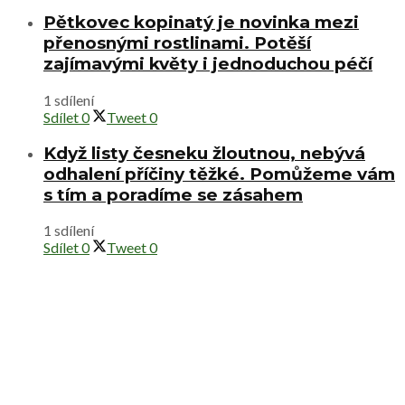
Pětkovec kopinatý je novinka mezi
přenosnými rostlinami. Potěší
zajímavými květy i jednoduchou péčí
1 sdílení
Sdílet
0
Tweet
0
Když listy česneku žloutnou, nebývá
odhalení příčiny těžké. Pomůžeme vám
s tím a poradíme se zásahem
1 sdílení
Sdílet
0
Tweet
0