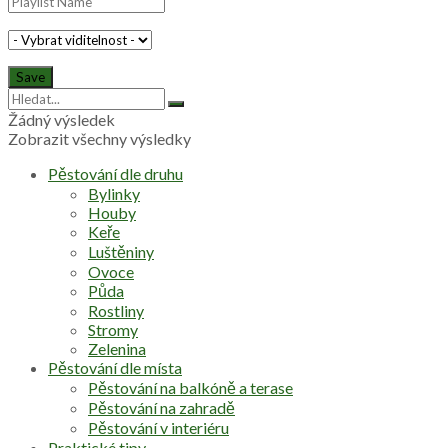
Žádný výsledek
Zobrazit všechny výsledky
Pěstování dle druhu
Bylinky
Houby
Keře
Luštěniny
Ovoce
Půda
Rostliny
Stromy
Zelenina
Pěstování dle místa
Pěstování na balkóně a terase
Pěstování na zahradě
Pěstování v interiéru
Praktické tipy