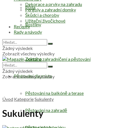
Dekorace a prvky na zahradu
Půda
Pergoly a zahradní domky
Škůdci a choroby
Užiteční živočichové
Rostliny
Recepty
Rady a návody
Stromy
Žádný výsledek
Zobrazit všechny výsledky
Zelenina
Žádný výsledek
Pěstování dle místa
Zobrazit všechny výsledky
Pěstování na balkóně a terase
Úvod
Kategorie
Sukulenty
Pěstování na zahradě
Sukulenty
Pěstování v interiéru