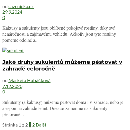
od
sazenicka.cz
29.9.2024
0
Kaktusy a sukulenty jsou oblíbené pokojové rostliny, díky své
nenáročnosti a zajímavému vzhledu. Ačkoliv jsou tyto rostliny
poměrně odolné a...
Jaké druhy sukulentů můžeme pěstovat v
zahradě celoročně
od
Markéta Hubáčková
7.12.2020
0
Sukulenty (a kaktusy) můžeme pěstovat doma i v zahradě, nebo je
alespoň na zahradě letnit. Dnes se zaměříme na sukulenty
pěstované...
Stránka 1 z 2
1
2
Další