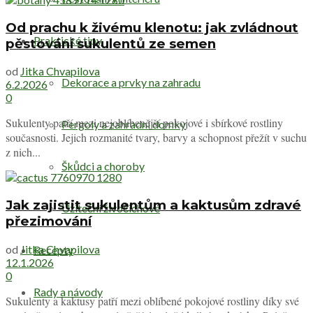
Od prachu k živému klenotu: jak zvládnout
Praktické tipy
pěstování sukulentů ze semen
od
Jitka Chvapilova
Dekorace a prvky na zahradu
6.2.2026
0
Sukulenty patří mezi nejoblíbenější pokojové i sbírkové rostliny
Pergoly a zahradní domky
současnosti. Jejich rozmanité tvary, barvy a schopnost přežít v suchu
z nich...
Škůdci a choroby
Jak zajistit sukulentům a kaktusům zdravé
Užiteční živočichové
přezimování
od
Jitka Chvapilova
Recepty
12.1.2026
0
Rady a návody
Sukulenty a kaktusy patří mezi oblíbené pokojové rostliny díky své