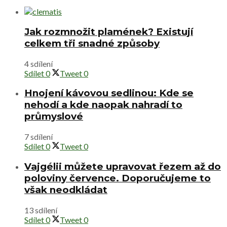
Jak rozmnožit plamének? Existují
celkem tři snadné způsoby
4 sdílení
Sdílet
0
Tweet
0
Hnojení kávovou sedlinou: Kde se
nehodí a kde naopak nahradí to
průmyslové
7 sdílení
Sdílet
0
Tweet
0
Vajgélii můžete upravovat řezem až do
poloviny července. Doporučujeme to
však neodkládat
13 sdílení
Sdílet
0
Tweet
0