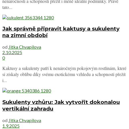
nenáročnosti a schopnosti přežít i méně ideální podmínky. Právě
tato...
Jak správně připravit kaktusy a sukulenty
na zimní období
od
Jitka Chvapilova
2.10.2025
0
Kaktusy a sukulenty patří k nenáročným pokojovým rostlinám, které
si získaly oblibu díky svému exotickému vzhledu a schopnosti přežít
i...
Sukulenty vzhůru: Jak vytvořit dokonalou
vertikální zahradu
od
Jitka Chvapilova
1.9.2025