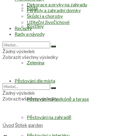
Dekorace a prvky na zahradu
Půda
Pergoly a zahradní domky
Škůdci a choroby
Užiteční živočichové
Rostliny
Recepty
Rady a návody
Stromy
Žádný výsledek
Zobrazit všechny výsledky
Zelenina
Pěstování dle místa
Žádný výsledek
Zobrazit všechny výsledky
Pěstování na balkóně a terase
Pěstování na zahradě
Úvod
Štítek
garden
Pěstování v interiéru