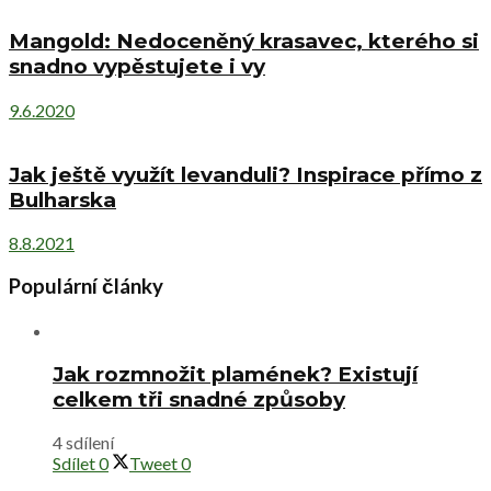
Mangold: Nedoceněný krasavec, kterého si
snadno vypěstujete i vy
9.6.2020
Jak ještě využít levanduli? Inspirace přímo z
Bulharska
8.8.2021
Populární články
Jak rozmnožit plamének? Existují
celkem tři snadné způsoby
4 sdílení
Sdílet
0
Tweet
0