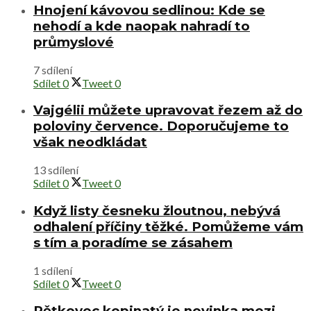
Hnojení kávovou sedlinou: Kde se
nehodí a kde naopak nahradí to
průmyslové
7 sdílení
Sdílet
0
Tweet
0
Vajgélii můžete upravovat řezem až do
poloviny července. Doporučujeme to
však neodkládat
13 sdílení
Sdílet
0
Tweet
0
Když listy česneku žloutnou, nebývá
odhalení příčiny těžké. Pomůžeme vám
s tím a poradíme se zásahem
1 sdílení
Sdílet
0
Tweet
0
Pětkovec kopinatý je novinka mezi