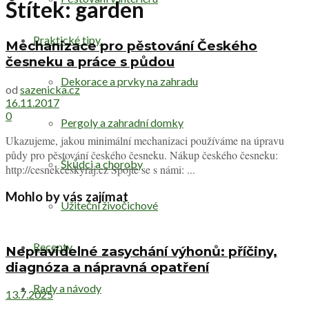
Štítek:
garden
Praktické tipy
Mechanizace pro pěstování Českého
česneku a práce s půdou
Dekorace a prvky na zahradu
od
sazenicka.cz
16.11.2017
0
Pergoly a zahradní domky
Ukazujeme, jakou minimální mechanizaci používáme na úpravu
půdy pro pěstování českého česneku. Nákup českého česneku:
Škůdci a choroby
http://cesnekceskyraj.cz Spojte se s námi: ...
Mohlo by vás zajímat
Užiteční živočichové
Recepty
Nepravidelné zasychání výhonů: příčiny,
diagnóza a nápravná opatření
Rady a návody
13.7.2025