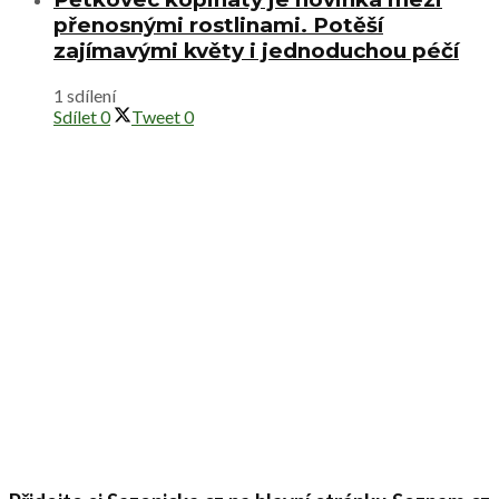
přenosnými rostlinami. Potěší
zajímavými květy i jednoduchou péčí
1 sdílení
Sdílet
0
Tweet
0