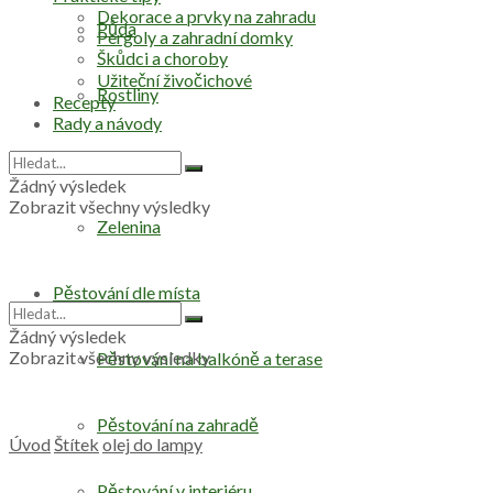
Dekorace a prvky na zahradu
Půda
Pergoly a zahradní domky
Škůdci a choroby
Užiteční živočichové
Rostliny
Recepty
Rady a návody
Stromy
Žádný výsledek
Zobrazit všechny výsledky
Zelenina
Pěstování dle místa
Žádný výsledek
Zobrazit všechny výsledky
Pěstování na balkóně a terase
Pěstování na zahradě
Úvod
Štítek
olej do lampy
Pěstování v interiéru