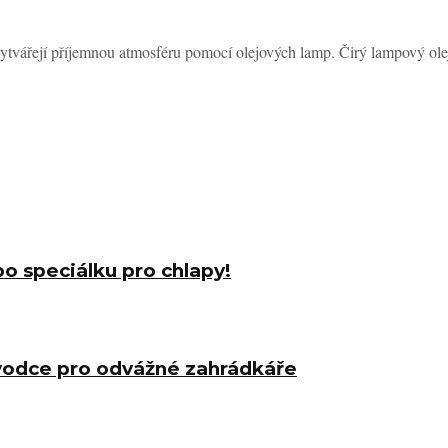
tvářejí příjemnou atmosféru pomocí olejových lamp. Čirý lampový olej 
o speciálku pro chlapy!
ůvodce pro odvážné zahrádkáře