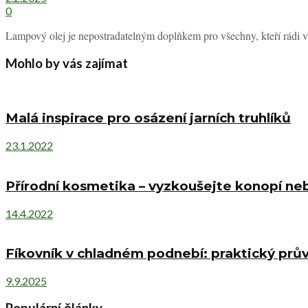
0
Lampový olej je nepostradatelným doplňkem pro všechny, kteří rádi vy
Mohlo by vás zajímat
Malá inspirace pro osázení jarních truhlíků
23.1.2022
Přírodní kosmetika – vyzkoušejte konopí neb
14.4.2022
Fíkovník v chladném podnebí: praktický pr
9.9.2025
Populární články