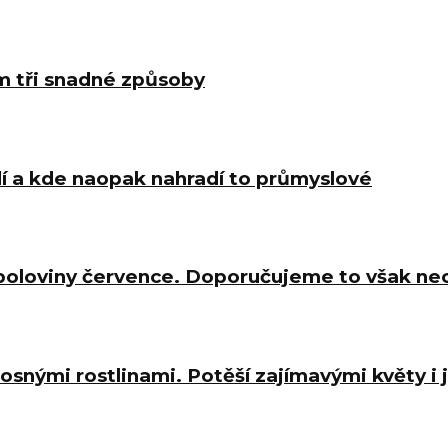
m tři snadné způsoby
í a kde naopak nahradí to průmyslové
 poloviny července. Doporučujeme to však ne
osnými rostlinami. Potěší zajímavými květy i