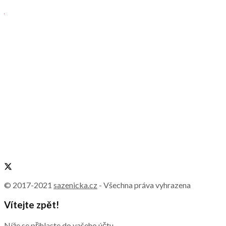
© 2017-2021
sazenicka.cz
- Všechna práva vyhrazena
Vítejte zpět!
Níže se přihlaste do vašeho účtu