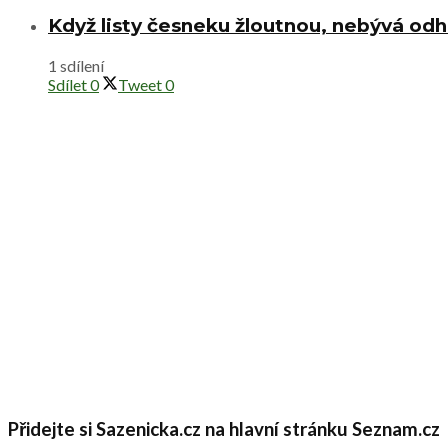
Když listy česneku žloutnou, nebývá od
1 sdílení
Sdílet
0
Tweet
0
Přidejte si Sazenicka.cz na hlavní stránku Seznam.cz