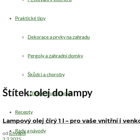
Praktické tipy
Dekorace a prvky na zahradu
Pergoly a zahradní domky
Škůdci a choroby
Štítek:
olej do lampy
Užiteční živočichové
Recepty
Lampový olej čirý 1 l – pro vaše vnitřní i ve
Rady a návody
od
jchvapil
2.2.2025