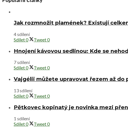
Jak rozmnožit plamének? Existují celke
4 sdílení
Sdílet
0
Tweet
0
Hnojení kávovou sedlinou: Kde se nehod
7 sdílení
Sdílet
0
Tweet
0
Vajgélii můžete upravovat řezem až do
13 sdílení
Sdílet
0
Tweet
0
Pětkovec kopinatý je novinka mezi přen
1 sdílení
Sdílet
0
Tweet
0