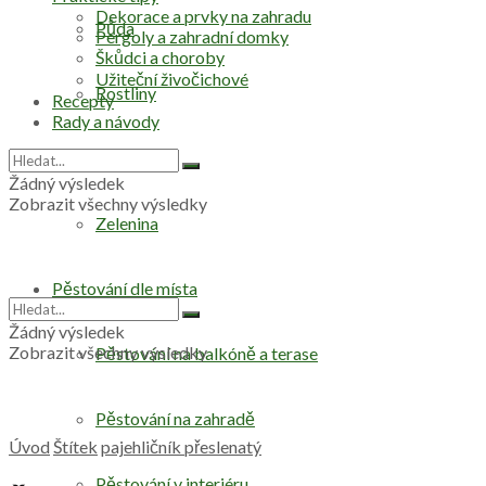
Dekorace a prvky na zahradu
Půda
Pergoly a zahradní domky
Škůdci a choroby
Užiteční živočichové
Rostliny
Recepty
Rady a návody
Stromy
Žádný výsledek
Zobrazit všechny výsledky
Zelenina
Pěstování dle místa
Žádný výsledek
Zobrazit všechny výsledky
Pěstování na balkóně a terase
Pěstování na zahradě
Úvod
Štítek
pajehličník přeslenatý
Pěstování v interiéru