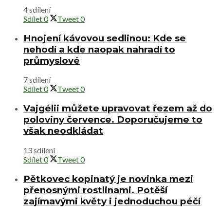
4 sdílení
Sdílet
0
Tweet
0
Hnojení kávovou sedlinou: Kde se
nehodí a kde naopak nahradí to
průmyslové
7 sdílení
Sdílet
0
Tweet
0
Vajgélii můžete upravovat řezem až do
poloviny července. Doporučujeme to
však neodkládat
13 sdílení
Sdílet
0
Tweet
0
Pětkovec kopinatý je novinka mezi
přenosnými rostlinami. Potěší
zajímavými květy i jednoduchou péčí