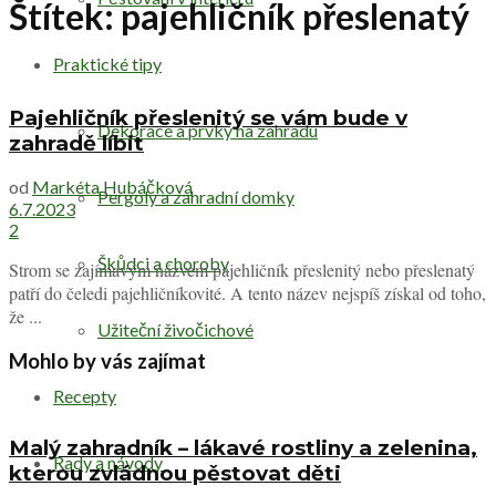
Štítek:
pajehličník přeslenatý
Praktické tipy
Pajehličník přeslenitý se vám bude v
Dekorace a prvky na zahradu
zahradě líbit
od
Markéta Hubáčková
Pergoly a zahradní domky
6.7.2023
2
Škůdci a choroby
Strom se zajímavým názvem pajehličník přeslenitý nebo přeslenatý
patří do čeledi pajehličníkovité. A tento název nejspíš získal od toho,
že ...
Užiteční živočichové
Mohlo by vás zajímat
Recepty
Malý zahradník – lákavé rostliny a zelenina,
Rady a návody
kterou zvládnou pěstovat děti