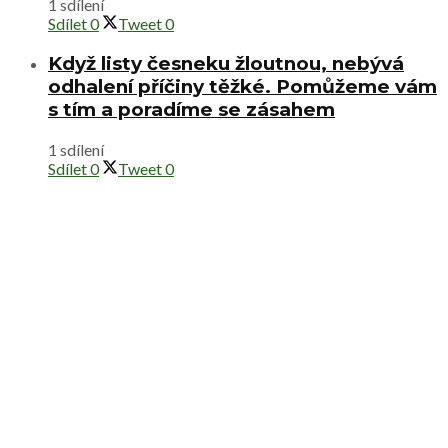
1 sdílení
Sdílet
0
Tweet
0
Když listy česneku žloutnou, nebývá
odhalení příčiny těžké. Pomůžeme vám
s tím a poradíme se zásahem
1 sdílení
Sdílet
0
Tweet
0