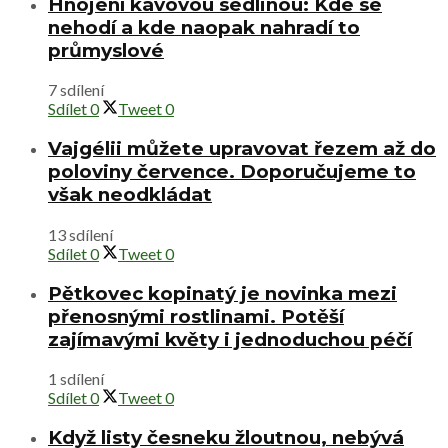
Hnojení kávovou sedlinou: Kde se
nehodí a kde naopak nahradí to
průmyslové
7 sdílení
Sdílet
0
Tweet
0
Vajgélii můžete upravovat řezem až do
poloviny července. Doporučujeme to
však neodkládat
13 sdílení
Sdílet
0
Tweet
0
Pětkovec kopinatý je novinka mezi
přenosnými rostlinami. Potěší
zajímavými květy i jednoduchou péčí
1 sdílení
Sdílet
0
Tweet
0
Když listy česneku žloutnou, nebývá