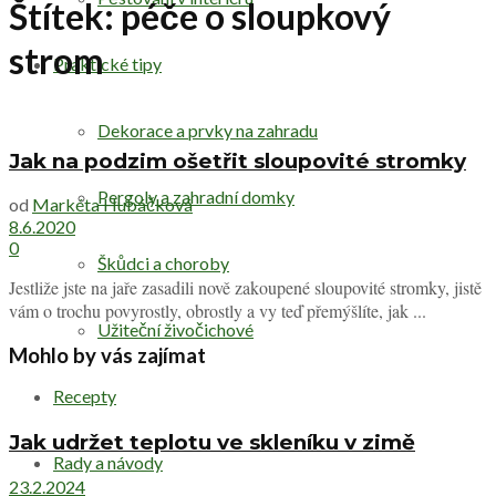
Štítek:
péče o sloupkový
strom
Praktické tipy
Dekorace a prvky na zahradu
Jak na podzim ošetřit sloupovité stromky
Pergoly a zahradní domky
od
Markéta Hubáčková
8.6.2020
0
Škůdci a choroby
Jestliže jste na jaře zasadili nově zakoupené sloupovité stromky, jistě
vám o trochu povyrostly, obrostly a vy teď přemýšlíte, jak ...
Užiteční živočichové
Mohlo by vás zajímat
Recepty
Jak udržet teplotu ve skleníku v zimě
Rady a návody
23.2.2024