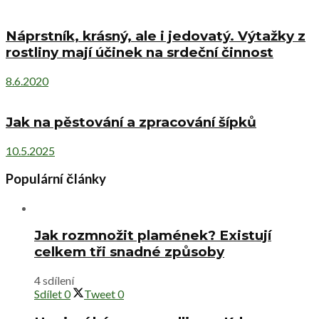
Náprstník, krásný, ale i jedovatý. Výtažky z
rostliny mají účinek na srdeční činnost
8.6.2020
Jak na pěstování a zpracování šípků
10.5.2025
Populární články
Jak rozmnožit plamének? Existují
celkem tři snadné způsoby
4 sdílení
Sdílet
0
Tweet
0