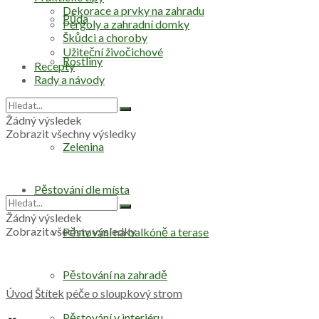
Dekorace a prvky na zahradu
Půda
Pergoly a zahradní domky
Škůdci a choroby
Užiteční živočichové
Rostliny
Recepty
Rady a návody
Stromy
Žádný výsledek
Zobrazit všechny výsledky
Zelenina
Pěstování dle místa
Žádný výsledek
Zobrazit všechny výsledky
Pěstování na balkóně a terase
Pěstování na zahradě
Úvod
Štítek
péče o sloupkový strom
Pěstování v interiéru