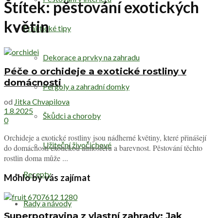
Štítek:
pěstování exotických
květin
Praktické tipy
Dekorace a prvky na zahradu
Péče o orchideje a exotické rostliny v
domácnosti
Pergoly a zahradní domky
od
Jitka Chvapilova
1.8.2025
Škůdci a choroby
0
Orchideje a exotické rostliny jsou nádherné květiny, které přinášejí
Užiteční živočichové
do domácnosti exotickou atmosféru a barevnost. Pěstování těchto
rostlin doma může ...
Recepty
Mohlo by vás zajímat
Rady a návody
Superpotravina z vlastní zahrady: Jak