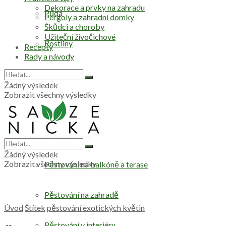
Dekorace a prvky na zahradu
Půda
Pergoly a zahradní domky
Škůdci a choroby
Užiteční živočichové
Rostliny
Recepty
Rady a návody
Stromy
Žádný výsledek
Zobrazit všechny výsledky
Zelenina
Pěstování dle místa
Žádný výsledek
Zobrazit všechny výsledky
Pěstování na balkóně a terase
Pěstování na zahradě
Úvod
Štítek
pěstování exotických květin
Pěstování v interiéru