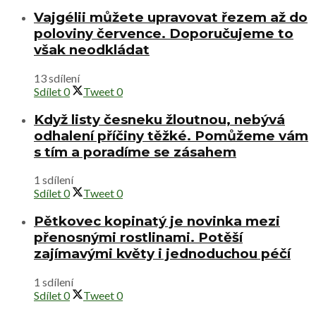
Vajgélii můžete upravovat řezem až do
poloviny července. Doporučujeme to
však neodkládat
13 sdílení
Sdílet
0
Tweet
0
Když listy česneku žloutnou, nebývá
odhalení příčiny těžké. Pomůžeme vám
s tím a poradíme se zásahem
1 sdílení
Sdílet
0
Tweet
0
Pětkovec kopinatý je novinka mezi
přenosnými rostlinami. Potěší
zajímavými květy i jednoduchou péčí
1 sdílení
Sdílet
0
Tweet
0