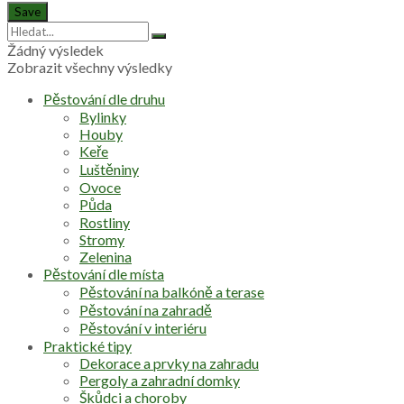
Žádný výsledek
Zobrazit všechny výsledky
Pěstování dle druhu
Bylinky
Houby
Keře
Luštěniny
Ovoce
Půda
Rostliny
Stromy
Zelenina
Pěstování dle místa
Pěstování na balkóně a terase
Pěstování na zahradě
Pěstování v interiéru
Praktické tipy
Dekorace a prvky na zahradu
Pergoly a zahradní domky
Škůdci a choroby