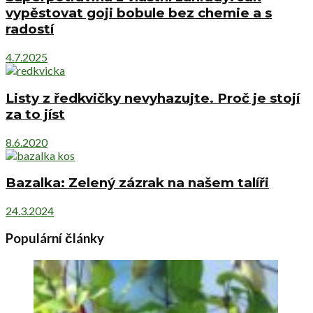
vypěstovat goji bobule bez chemie a s
radostí
4.7.2025
Listy z ředkvičky nevyhazujte. Proč je stojí
za to jíst
8.6.2020
Bazalka: Zelený zázrak na našem talíři
24.3.2024
Populární články