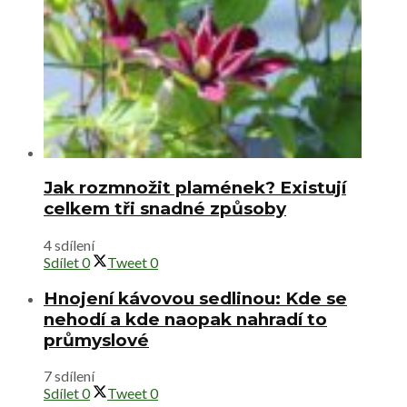
Jak rozmnožit plamének? Existují
celkem tři snadné způsoby
4 sdílení
Sdílet
0
Tweet
0
Hnojení kávovou sedlinou: Kde se
nehodí a kde naopak nahradí to
průmyslové
7 sdílení
Sdílet
0
Tweet
0