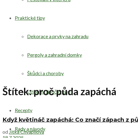
Praktické tipy
Dekorace a prvky na zahradu
Pergoly a zahradní domky
Škůdci a choroby
Štítek:
proč půda zapáchá
Užiteční živočichové
Recepty
Když květináč zapáchá: Co značí zápach z pů
Rady a návody
od
Jitka Chvapilova
18.7.2025