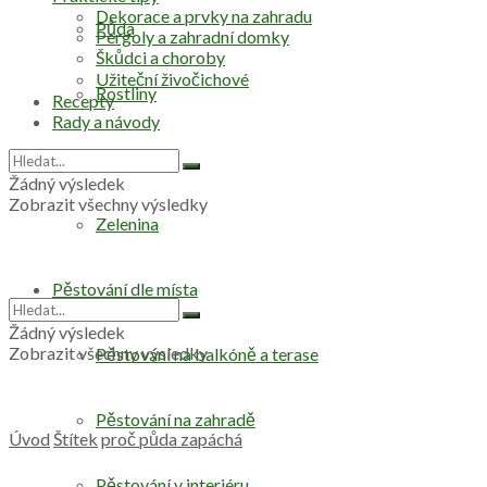
Dekorace a prvky na zahradu
Půda
Pergoly a zahradní domky
Škůdci a choroby
Užiteční živočichové
Rostliny
Recepty
Rady a návody
Stromy
Žádný výsledek
Zobrazit všechny výsledky
Zelenina
Pěstování dle místa
Žádný výsledek
Zobrazit všechny výsledky
Pěstování na balkóně a terase
Pěstování na zahradě
Úvod
Štítek
proč půda zapáchá
Pěstování v interiéru