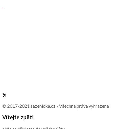
© 2017-2021
sazenicka.cz
- Všechna práva vyhrazena
Vítejte zpět!
Níže se přihlaste do vašeho účtu