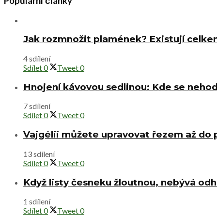
Populární články
Jak rozmnožit plamének? Existují celke
4 sdílení
Sdílet
0
Tweet
0
Hnojení kávovou sedlinou: Kde se nehod
7 sdílení
Sdílet
0
Tweet
0
Vajgélii můžete upravovat řezem až do
13 sdílení
Sdílet
0
Tweet
0
Když listy česneku žloutnou, nebývá od
1 sdílení
Sdílet
0
Tweet
0