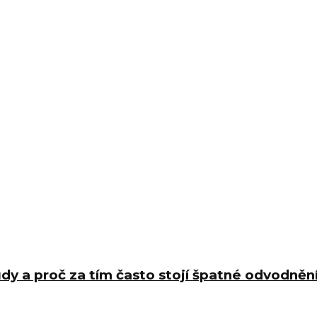
dy a proč za tím často stojí špatné odvodněn