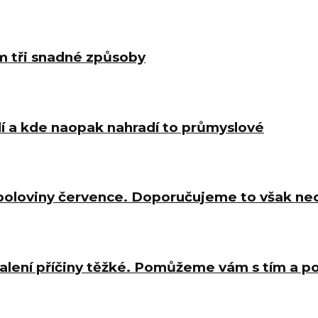
m tři snadné způsoby
í a kde naopak nahradí to průmyslové
 poloviny července. Doporučujeme to však ne
halení příčiny těžké. Pomůžeme vám s tím a 