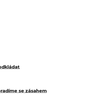
odkládat
poradíme se zásahem