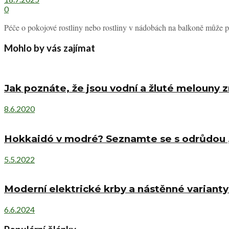
0
Péče o pokojové rostliny nebo rostliny v nádobách na balkoně může při
Mohlo by vás zajímat
Jak poznáte, že jsou vodní a žluté melouny z
8.6.2020
Hokkaidó v modré? Seznamte se s odrůdou „
5.5.2022
Moderní elektrické krby a nástěnné varianty
6.6.2024