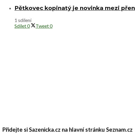
Pětkovec kopinatý je novinka mezi přen
1 sdílení
Sdílet
0
Tweet
0
Přidejte si Sazenicka.cz na hlavní stránku Seznam.cz