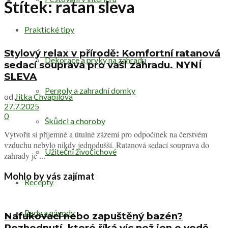
Štítek:
ratan sleva
Praktické tipy
Stylový relax v přírodě: Komfortní ratanová
Dekorace a prvky na zahradu
sedací souprava pro vaši zahradu. NYNÍ
SLEVA
Pergoly a zahradní domky
od
Jitka Chvapilova
27.7.2025
0
Škůdci a choroby
Vytvořit si příjemné a útulné zázemí pro odpočinek na čerstvém
vzduchu nebylo nikdy jednodušší. Ratanová sedací souprava do
Užiteční živočichové
zahrady je ...
Mohlo by vás zajímat
Recepty
Rady a návody
Nafukovací nebo zapuštěný bazén?
Rozhodnutí, které říká víc než jen o vodě