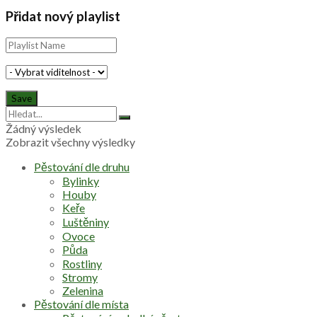
Přidat nový playlist
Žádný výsledek
Zobrazit všechny výsledky
Pěstování dle druhu
Bylinky
Houby
Keře
Luštěniny
Ovoce
Půda
Rostliny
Stromy
Zelenina
Pěstování dle místa