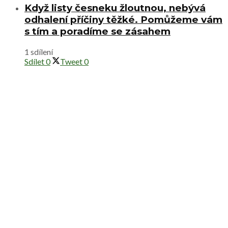
Když listy česneku žloutnou, nebývá
odhalení příčiny těžké. Pomůžeme vám
s tím a poradíme se zásahem
1 sdílení
Sdílet
0
Tweet
0