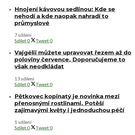
Hnojení kávovou sedlinou: Kde se
nehodí a kde naopak nahradí to
průmyslové
7 sdílení
Sdílet
0
Tweet
0
Vajgélii můžete upravovat řezem až do
poloviny července. Doporučujeme to
však neodkládat
13 sdílení
Sdílet
0
Tweet
0
Pětkovec kopinatý je novinka mezi
přenosnými rostlinami. Potěší
zajímavými květy i jednoduchou péčí
1 sdílení
Sdílet
0
Tweet
0