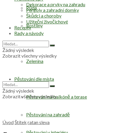
Dekorace a prvky na zahradu
Půda
Pergoly a zahradní domky
Škůdci a choroby
Užiteční živočichové
Rostliny
Recepty
Rady a návody
Stromy
Žádný výsledek
Zobrazit všechny výsledky
Zelenina
Pěstování dle místa
Žádný výsledek
Zobrazit všechny výsledky
Pěstování na balkóně a terase
Pěstování na zahradě
Úvod
Štítek
ratan sleva
Pěstování v interiéru