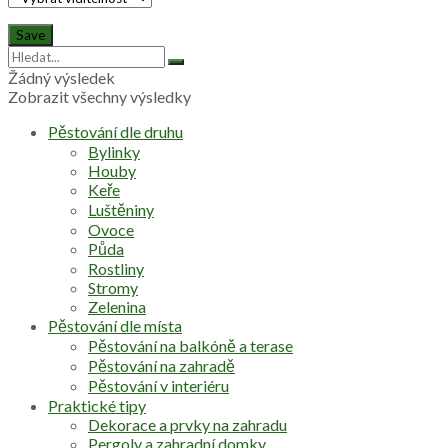
Žádný výsledek
Zobrazit všechny výsledky
Pěstování dle druhu
Bylinky
Houby
Keře
Luštěniny
Ovoce
Půda
Rostliny
Stromy
Zelenina
Pěstování dle místa
Pěstování na balkóně a terase
Pěstování na zahradě
Pěstování v interiéru
Praktické tipy
Dekorace a prvky na zahradu
Pergoly a zahradní domky