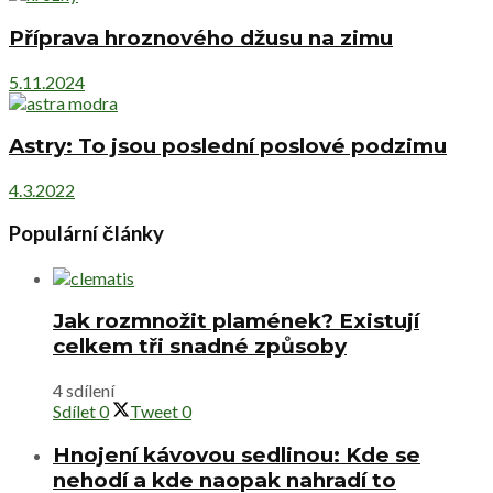
Příprava hroznového džusu na zimu
5.11.2024
Astry: To jsou poslední poslové podzimu
4.3.2022
Populární články
Jak rozmnožit plamének? Existují
celkem tři snadné způsoby
4 sdílení
Sdílet
0
Tweet
0
Hnojení kávovou sedlinou: Kde se
nehodí a kde naopak nahradí to