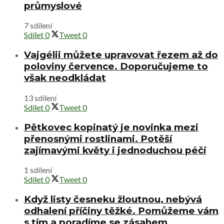
průmyslové
7 sdílení
Sdílet
0
Tweet
0
Vajgélii můžete upravovat řezem až do
poloviny července. Doporučujeme to
však neodkládat
13 sdílení
Sdílet
0
Tweet
0
Pětkovec kopinatý je novinka mezi
přenosnými rostlinami. Potěší
zajímavými květy i jednoduchou péčí
1 sdílení
Sdílet
0
Tweet
0
Když listy česneku žloutnou, nebývá
odhalení příčiny těžké. Pomůžeme vám
s tím a poradíme se zásahem