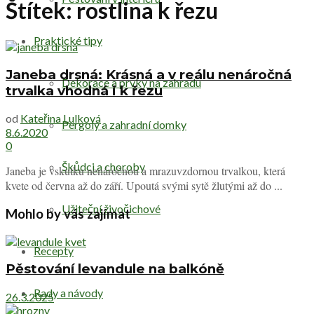
Štítek:
rostlina k řezu
Praktické tipy
Janeba drsná: Krásná a v reálu nenáročná
Dekorace a prvky na zahradu
trvalka vhodná i k řezu
od
Kateřina Lulková
Pergoly a zahradní domky
8.6.2020
0
Škůdci a choroby
Janeba je vskutku nenáročnou a mrazuvzdornou trvalkou, která
kvete od června až do září. Upoutá svými sytě žlutými až do ...
Užiteční živočichové
Mohlo by vás zajímat
Recepty
Pěstování levandule na balkóně
Rady a návody
26.3.2025