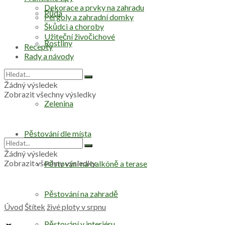
Dekorace a prvky na zahradu
Půda
Pergoly a zahradní domky
Škůdci a choroby
Užiteční živočichové
Rostliny
Recepty
Rady a návody
Stromy
Žádný výsledek
Zobrazit všechny výsledky
Zelenina
Pěstování dle místa
Žádný výsledek
Zobrazit všechny výsledky
Pěstování na balkóně a terase
Pěstování na zahradě
Úvod
Štítek
živé ploty v srpnu
Pěstování v interiéru