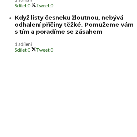
Sdílet
0
Tweet
0
Když listy česneku žloutnou, nebývá
odhalení příčiny těžké. Pomůžeme vám
s tím a poradíme se zásahem
1 sdílení
Sdílet
0
Tweet
0