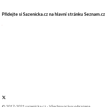
Přidejte si Sazenicka.cz na hlavní stránku Seznam.cz
© 2017-2021
sazenicka.cz
- Všechna práva vyhrazena