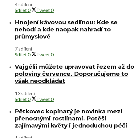
4 sdílení
Sdílet
0
Tweet
0
Hnojení kávovou sedlinou: Kde se
nehodí a kde naopak nahradí to
průmyslové
7 sdílení
Sdílet
0
Tweet
0
Vajgélii můžete upravovat řezem až do
poloviny července. Doporučujeme to
však neodkládat
13 sdílení
Sdílet
0
Tweet
0
Pětkovec kopinatý je novinka mezi
přenosnými rostlinami. Potěší
zajímavými květy i jednoduchou péčí
1 sdílení