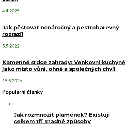
4.4.2025
Jak pěstovat nenáročný a pestrobarevný
rozrazil
5.5.2022
Kamenné srdce zahrady: Venkovní kuchyně
jako místo vůní, ohně a společných chvil
15.5.2026
Populární články
Jak rozmnožit plamének? Existují
celkem tři snadné způsoby