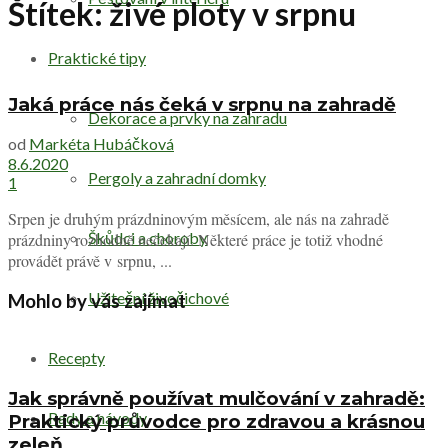
Štítek:
živé ploty v srpnu
Praktické tipy
Jaká práce nás čeká v srpnu na zahradě
Dekorace a prvky na zahradu
od
Markéta Hubáčková
8.6.2020
Pergoly a zahradní domky
1
Srpen je druhým prázdninovým měsícem, ale nás na zahradě
Škůdci a choroby
prázdniny rozhodně nečekají. Některé práce je totiž vhodné
provádět právě v srpnu, ...
Užiteční živočichové
Mohlo by vás zajímat
Recepty
Jak správně používat mulčování v zahradě:
Rady a návody
Praktický průvodce pro zdravou a krásnou
zeleň