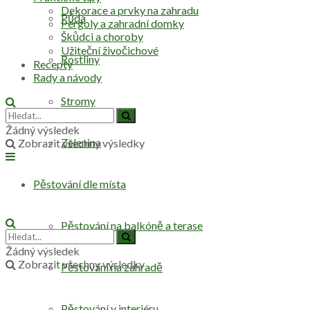
Dekorace a prvky na zahradu
Půda
Pergoly a zahradní domky
Škůdci a choroby
Užiteční živočichové
Rostliny
Recepty
Rady a návody
Stromy
Žádný výsledek
Zelenina
Zobrazit všechny výsledky
Pěstování dle místa
Pěstování na balkóně a terase
Žádný výsledek
Zobrazit všechny výsledky
Pěstování na zahradě
Pěstování v interiéru