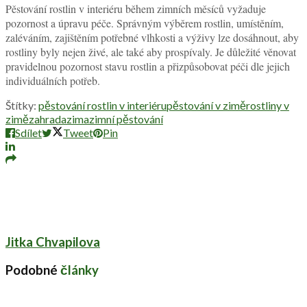
Pěstování rostlin v interiéru během zimních měsíců vyžaduje
pozornost a úpravu péče. Správným výběrem rostlin, umístěním,
zaléváním, zajištěním potřebné vlhkosti a výživy lze dosáhnout, aby
rostliny byly nejen živé, ale také aby prospívaly. Je důležité věnovat
pravidelnou pozornost stavu rostlin a přizpůsobovat péči dle jejich
individuálních potřeb.
Štítky:
pěstování rostlin v interiéru
pěstování v zimě
rostliny v
zimě
zahrada
zima
zimní pěstování
Sdílet
Tweet
Pin
Jitka Chvapilova
Podobné
články