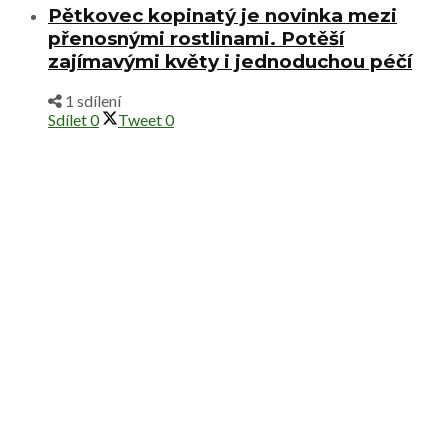
Pětkovec kopinatý je novinka mezi
přenosnými rostlinami. Potěší
zajímavými květy i jednoduchou péčí
1 sdílení
Sdílet
0
Tweet
0