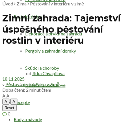
Úvod
Zima
Pěstování v interiéru v zimě
Zimní zahrada: Tajemství
Praktické tipy
úspěšného pěstování
Dekorace a prvky na zahradu
rostlin v interiéru
Pergoly a zahradní domky
Škůdci a choroby
od
Jitka Chvapilova
18.11.2025
v
Pěstování v interiéru v zimě
Užiteční živočichové
Doba čtení: 2 minut čtení
A
A
A
A
Recepty
Reset
0
Rady a návody