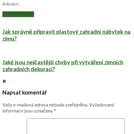
dokonce...
Další příspěvek
Jak správně připravit plastový zahradní nábytek na
zimu?
Jaké jsou nejčastější chyby při vytváření zimních
zahradních dekorací?
Napsat komentář
Vaše e-mailová adresa nebude zveřejněna.
Vyžadované
informace jsou označeny
*