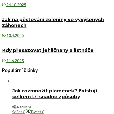
24.10.2025
Jak na pěstování zeleniny ve vyvýšených
záhonech
13.4.2025
Kdy přesazovat jehličnany a listnáče
11.6.2025
Populární články
Jak rozmnožit plamének? Existují
celkem tři snadné způsoby
4 sdílení
Sdílet
0
Tweet
0