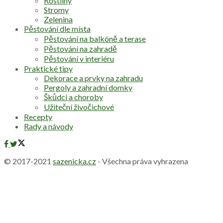
Rostliny
Stromy
Zelenina
Pěstování dle místa
Pěstování na balkóně a terase
Pěstování na zahradě
Pěstování v interiéru
Praktické tipy
Dekorace a prvky na zahradu
Pergoly a zahradní domky
Škůdci a choroby
Užiteční živočichové
Recepty
Rady a návody
© 2017-2021
sazenicka.cz
- Všechna práva vyhrazena