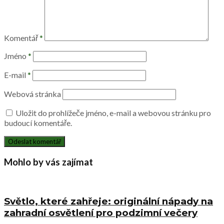
Komentář
*
Jméno
*
E-mail
*
Webová stránka
Uložit do prohlížeče jméno, e-mail a webovou stránku pro
budoucí komentáře.
Mohlo by vás zajímat
Světlo, které zahřeje: originální nápady na
zahradní osvětlení pro podzimní večery