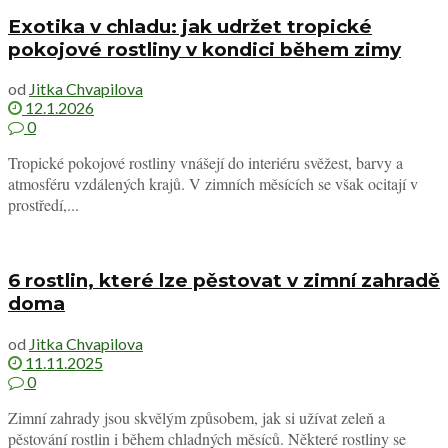
Exotika v chladu: jak udržet tropické
pokojové rostliny v kondici během zimy
od
Jitka Chvapilova
12.1.2026
0
Tropické pokojové rostliny vnášejí do interiéru svěžest, barvy a
atmosféru vzdálených krajů. V zimních měsících se však ocitají v
prostředí,...
6 rostlin, které lze pěstovat v zimní zahradě
doma
od
Jitka Chvapilova
11.11.2025
0
Zimní zahrady jsou skvělým způsobem, jak si užívat zeleň a
pěstování rostlin i během chladných měsíců. Některé rostliny se