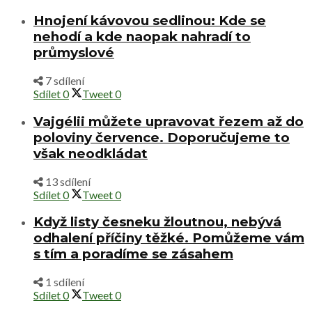
Hnojení kávovou sedlinou: Kde se
nehodí a kde naopak nahradí to
průmyslové
7 sdílení
Sdílet
0
Tweet
0
Vajgélii můžete upravovat řezem až do
poloviny července. Doporučujeme to
však neodkládat
13 sdílení
Sdílet
0
Tweet
0
Když listy česneku žloutnou, nebývá
odhalení příčiny těžké. Pomůžeme vám
s tím a poradíme se zásahem
1 sdílení
Sdílet
0
Tweet
0