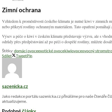
Zimní ochrana
Vzhledem k proměnlivosti českého klimatu je nutné kiwi v zimních 
nebo přikrytí rostliny ochranným materiálem. Tato opatření pomáhají za
Výsev a péče o kiwi v českém klimatu představuje výzvu, ale s vhod
odrůdy přes předpěstování až po péči o dospělé rostliny, můžete dosá
Štítky:
domácí ovoce
exotické ovoce
kiwi
ovoce
ovocný strom
str
Sdílet
Tweet
Pin
sazenicka.cz
Jako redakce portálu sazenicka.cz přinášíme pro naše čtenáře člá
aktualizujeme.
Podobné
články