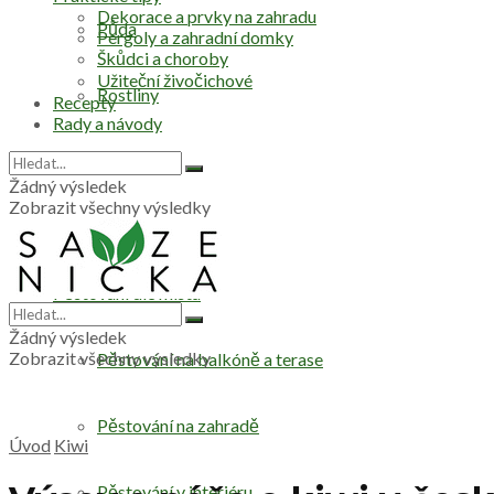
Dekorace a prvky na zahradu
Půda
Pergoly a zahradní domky
Škůdci a choroby
Užiteční živočichové
Rostliny
Recepty
Rady a návody
Stromy
Žádný výsledek
Zobrazit všechny výsledky
Zelenina
Pěstování dle místa
Žádný výsledek
Zobrazit všechny výsledky
Pěstování na balkóně a terase
Pěstování na zahradě
Úvod
Kiwi
Pěstování v interiéru