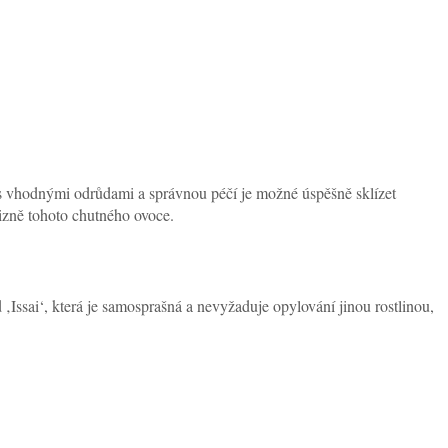
í, s vhodnými odrůdami a správnou péčí je možné úspěšně sklízet
lizně tohoto chutného ovoce.
‚Issai‘, která je samosprašná a nevyžaduje opylování jinou rostlinou,