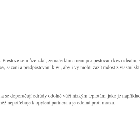
ad. Přestože se může zdát, že naše klima není pro pěstování kiwi ideáln
, sázení a předpěstování kiwi, aby i vy mohli zažít radost z vlastní sk
ma se doporučují odrůdy odolné vůči nízkým teplotám, jako je například 
ěž nepotřebuje k opylení partnera a je odolná proti mrazu.