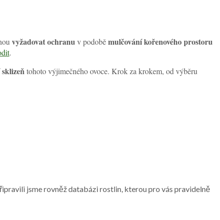
vyžadovat ochranu
mulčování kořenového prostoru
ohou
v podobě
odit
.
 sklizeň
tohoto výjimečného ovoce. Krok za krokem, od výběru
pravili jsme rovněž databázi rostlin, kterou pro vás pravidelně