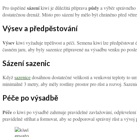
sázení
půdy
Pro úspěšné
kiwi je důležitá příprava
a výběr správného 
dostatečnou drenáž. Místo pro sázení by mělo být chráněno před větrem
Výsev a předpěstování
Výsev
kiwi vyžaduje trpělivost a péči. Semena kiwi lze předpěstovat
časném jaru, aby byly sazenice připravené na výsadbu venku po posle
Sázení sazenic
Když
sazenice
dosáhnou dostatečné velikosti a venkovní teploty to um
minimálně 3 metry, aby měly rostliny prostor pro růst a rozvoj. Sazen
Péče po výsadbě
Péče
o kiwi po výsadbě zahrnuje pravidelné zavlažování, odplevelení a 
pravidelně stříhat a formovat, aby se podporoval správný růst a vývoj 
envato