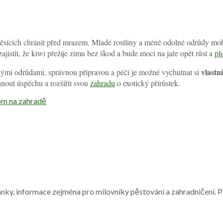
měsících chránit před mrazem. Mladé rostliny a méně odolné odrůdy m
jistit, že kiwi přežije zimu bez škod a bude moci na jaře opět růst a
pl
vlastní
nými odrůdami, správnou přípravou a péčí je možné vychutnat si
hnout úspěchu a rozšířit svou
zahradu
o exotický přírůstek.
om na zahradě
nky, informace zejména pro milovníky pěstování a zahradničení. Při