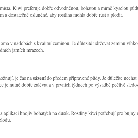
místa. Kiwi preferuje dobře odvodněnou, bohatou a mírně kyselou půdu
 a dostatečně osluněné, aby rostlina mohla dobře růst a plodit.
 doma v nádobách s kvalitní zeminou. Je důležité udržovat zeminu vlhk
dních jarních mrazech.
sázení
ožňují, je čas na
do předem připravené půdy. Je důležité nechat 
ice je nutné dobře zalévat a v prvních týdnech po výsadbě pečlivě sledo
aplikaci hnojiv bohatých na dusík. Rostliny kiwi potřebují pro bujný rů
plodů.