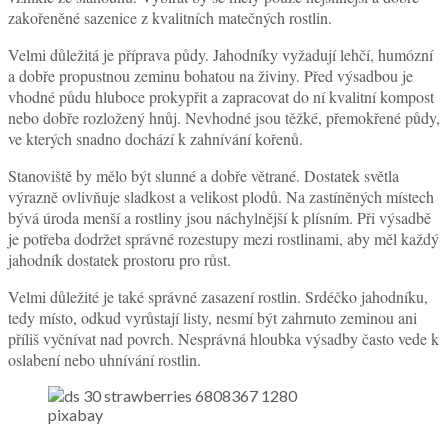
zakořeněné sazenice z kvalitních matečných rostlin.
Velmi důležitá je příprava půdy. Jahodníky vyžadují lehčí, humózní
a dobře propustnou zeminu bohatou na živiny. Před výsadbou je
vhodné půdu hluboce prokypřit a zapracovat do ní kvalitní kompost
nebo dobře rozložený hnůj. Nevhodné jsou těžké, přemokřené půdy,
ve kterých snadno dochází k zahnívání kořenů.
Stanoviště by mělo být slunné a dobře větrané. Dostatek světla
výrazně ovlivňuje sladkost a velikost plodů. Na zastíněných místech
bývá úroda menší a rostliny jsou náchylnější k plísním. Při výsadbě
je potřeba dodržet správné rozestupy mezi rostlinami, aby měl každý
jahodník dostatek prostoru pro růst.
Velmi důležité je také správné zasazení rostlin. Srdéčko jahodníku,
tedy místo, odkud vyrůstají listy, nesmí být zahrnuto zeminou ani
příliš vyčnívat nad povrch. Nesprávná hloubka výsadby často vede k
oslabení nebo uhnívání rostlin.
pixabay