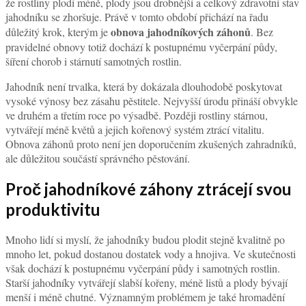
že rostliny plodí méně, plody jsou drobnější a celkový zdravotní stav
jahodníku se zhoršuje. Právě v tomto období přichází na řadu
obnova jahodníkových záhonů
důležitý krok, kterým je
. Bez
pravidelné obnovy totiž dochází k postupnému vyčerpání půdy,
šíření chorob i stárnutí samotných rostlin.
Jahodník není trvalka, která by dokázala dlouhodobě poskytovat
vysoké výnosy bez zásahu pěstitele. Nejvyšší úrodu přináší obvykle
ve druhém a třetím roce po výsadbě. Později rostliny stárnou,
vytvářejí méně květů a jejich kořenový systém ztrácí vitalitu.
Obnova záhonů proto není jen doporučením zkušených zahradníků,
ale důležitou součástí správného pěstování.
Proč jahodníkové záhony ztrácejí svou
produktivitu
Mnoho lidí si myslí, že jahodníky budou plodit stejně kvalitně po
mnoho let, pokud dostanou dostatek vody a hnojiva. Ve skutečnosti
však dochází k postupnému vyčerpání půdy i samotných rostlin.
Starší jahodníky vytvářejí slabší kořeny, méně listů a plody bývají
menší i méně chutné. Významným problémem je také hromadění