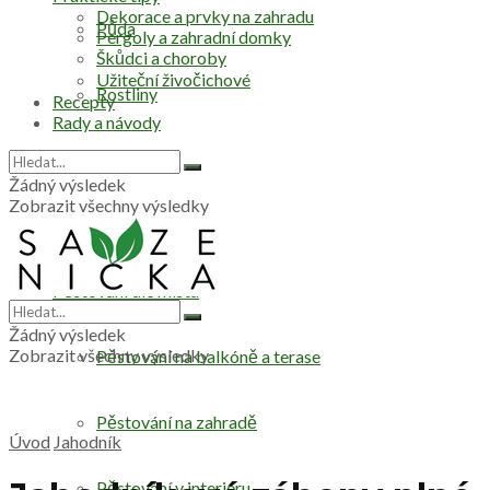
Dekorace a prvky na zahradu
Půda
Pergoly a zahradní domky
Škůdci a choroby
Užiteční živočichové
Rostliny
Recepty
Rady a návody
Stromy
Žádný výsledek
Zobrazit všechny výsledky
Zelenina
Pěstování dle místa
Žádný výsledek
Zobrazit všechny výsledky
Pěstování na balkóně a terase
Pěstování na zahradě
Úvod
Jahodník
Pěstování v interiéru