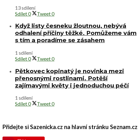
13 sdílení
Sdílet
0
Tweet
0
Když listy česneku žloutnou, nebývá
odhalení příčiny těžké. Pomůžeme vám
s tím a poradíme se zásahem
1 sdílení
Sdílet
0
Tweet
0
Pětkovec kopinatý je novinka mezi
přenosnými rostlinami. Potěší
zajímavými květy i jednoduchou péčí
1 sdílení
Sdílet
0
Tweet
0
Přidejte si Sazenicka.cz na hlavní stránku Seznam.cz