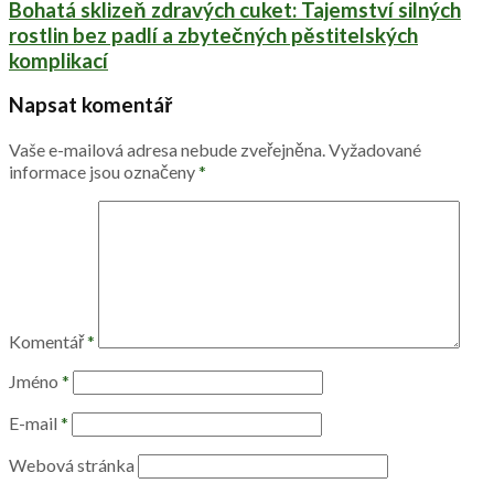
Bohatá sklizeň zdravých cuket: Tajemství silných
rostlin bez padlí a zbytečných pěstitelských
komplikací
Napsat komentář
Vaše e-mailová adresa nebude zveřejněna.
Vyžadované
informace jsou označeny
*
Komentář
*
Jméno
*
E-mail
*
Webová stránka