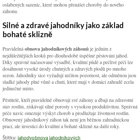
oslabených sazenic, které mohou přenášet choroby do nového
záhonu.
Silné a zdravé jahodníky jako základ
bohaté sklizně
obnova jahodníkových záhonů
Pravidelná
je jedním z
nejdůležitějších kroků pro dlouhodobě úspěšné pěstování jahod.
Díky správně načasované výsadbě, kvalitní půdě a pečlivé péči lze
dosáhnout vysoké úrody chutných a zdravých plodů po mnoho
sezon. Jahodníky sice vyžadují určitou pozornost, ale odměnou jsou
sladké jahody plné vůně a chuti, které mají v domácí zahradě zcela
jedinečné místo.
Pěstitelé, kteří pravidelně obnovují své záhony a dbají na zdravotní
stav rostlin, získávají silné porosty s vysokou produktivitou. Správná
péče navíc omezuje výskyt chorob a prodlužuje životnost rostlin.
Obnovený jahodníkový záhon tak není jen běžnou zahradnickou
prací, ale investicí do kvalitní a bohaté sklizně na další roky.
Štítky:
jahody
obnova jahodníkových