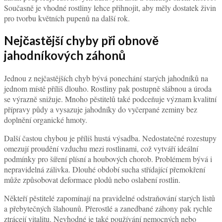
Současně je vhodné rostliny lehce přihnojit, aby měly dostatek živin
pro tvorbu květních pupenů na další rok.
Nejčastější chyby při obnově
jahodníkových záhonů
Jednou z nejčastějších chyb bývá ponechání starých jahodníků na
jednom místě příliš dlouho. Rostliny pak postupně slábnou a úroda
se výrazně snižuje. Mnoho pěstitelů také podceňuje význam kvalitní
přípravy půdy a vysazuje jahodníky do vyčerpané zeminy bez
doplnění organické hmoty.
Další častou chybou je příliš hustá výsadba. Nedostatečné rozestupy
omezují proudění vzduchu mezi rostlinami, což vytváří ideální
podmínky pro šíření plísní a houbových chorob. Problémem bývá i
nepravidelná zálivka. Dlouhé období sucha střídající přemokření
může způsobovat deformace plodů nebo oslabení rostlin.
Někteří pěstitelé zapomínají na pravidelné odstraňování starých listů
a přebytečných šlahounů. Přerostlé a zanedbané záhony pak rychle
ztrácejí vitalitu. Nevhodné je také používání nemocných nebo