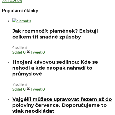
28.10.2025
Populární články
Jak rozmnožit plamének? Existují
celkem tři snadné způsoby
4 sdílení
Sdílet
0
Tweet
0
Hnojení kávovou sedlinou: Kde se
nehodí a kde naopak nahradí to
průmyslové
7 sdílení
Sdílet
0
Tweet
0
Vajgélii můžete upravovat řezem až do
poloviny července. Doporučujeme to
však neodkládat