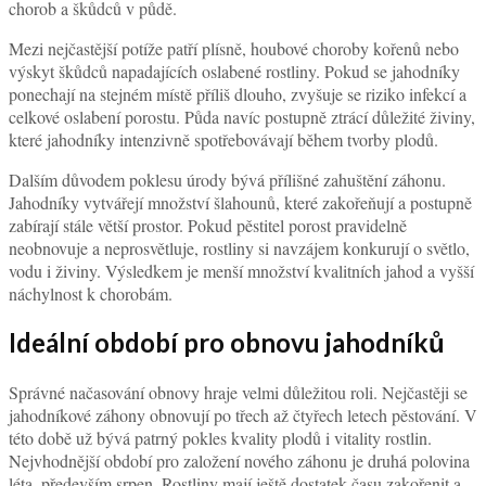
chorob a škůdců v půdě.
Mezi nejčastější potíže patří plísně, houbové choroby kořenů nebo
výskyt škůdců napadajících oslabené rostliny. Pokud se jahodníky
ponechají na stejném místě příliš dlouho, zvyšuje se riziko infekcí a
celkové oslabení porostu. Půda navíc postupně ztrácí důležité živiny,
které jahodníky intenzivně spotřebovávají během tvorby plodů.
Dalším důvodem poklesu úrody bývá přílišné zahuštění záhonu.
Jahodníky vytvářejí množství šlahounů, které zakořeňují a postupně
zabírají stále větší prostor. Pokud pěstitel porost pravidelně
neobnovuje a neprosvětluje, rostliny si navzájem konkurují o světlo,
vodu i živiny. Výsledkem je menší množství kvalitních jahod a vyšší
náchylnost k chorobám.
Ideální období pro obnovu jahodníků
Správné načasování obnovy hraje velmi důležitou roli. Nejčastěji se
jahodníkové záhony obnovují po třech až čtyřech letech pěstování. V
této době už bývá patrný pokles kvality plodů i vitality rostlin.
Nejvhodnější období pro založení nového záhonu je druhá polovina
léta, především srpen. Rostliny mají ještě dostatek času zakořenit a