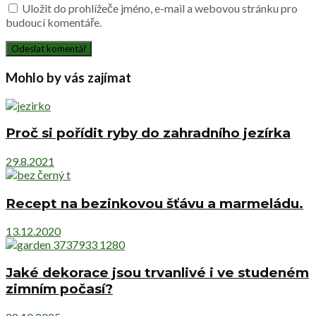
Uložit do prohlížeče jméno, e-mail a webovou stránku pro
budoucí komentáře.
Mohlo by vás zajímat
Proč si pořídit ryby do zahradního jezírka
29.8.2021
Recept na bezinkovou šťávu a marmeládu.
13.12.2020
Jaké dekorace jsou trvanlivé i ve studeném
zimním počasí?