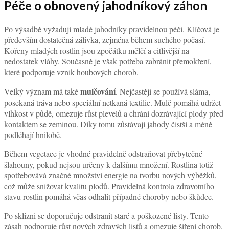
Péče o obnovený jahodníkový záhon
Po výsadbě vyžadují mladé jahodníky pravidelnou péči. Klíčová je
především dostatečná zálivka, zejména během suchého počasí.
Kořeny mladých rostlin jsou zpočátku mělčí a citlivější na
nedostatek vláhy. Současně je však potřeba zabránit přemokření,
které podporuje vznik houbových chorob.
mulčování
Velký význam má také
. Nejčastěji se používá sláma,
posekaná tráva nebo speciální netkaná textilie. Mulč pomáhá udržet
vlhkost v půdě, omezuje růst plevelů a chrání dozrávající plody před
kontaktem se zeminou. Díky tomu zůstávají jahody čistší a méně
podléhají hnilobě.
Během vegetace je vhodné pravidelně odstraňovat přebytečné
šlahouny, pokud nejsou určeny k dalšímu množení. Rostlina totiž
spotřebovává značné množství energie na tvorbu nových výběžků,
což může snižovat kvalitu plodů. Pravidelná kontrola zdravotního
stavu rostlin pomáhá včas odhalit případné choroby nebo škůdce.
Po sklizni se doporučuje odstranit staré a poškozené listy. Tento
zásah podporuje růst nových zdravých listů a omezuje šíření chorob.