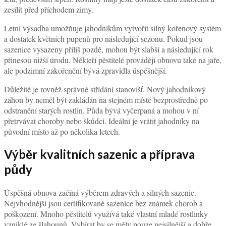
zesílit před příchodem zimy.
Letní výsadba umožňuje jahodníkům vytvořit silný kořenový systém
a dostatek květních pupenů pro následující sezonu. Pokud jsou
sazenice vysazeny příliš pozdě, mohou být slabší a následující rok
přinesou nižší úrodu. Někteří pěstitelé provádějí obnovu také na jaře,
ale podzimní zakořenění bývá zpravidla úspěšnější.
Důležité je rovněž správné střídání stanovišť. Nový jahodníkový
záhon by neměl být zakládán na stejném místě bezprostředně po
odstranění starých rostlin. Půda bývá vyčerpaná a mohou v ní
přetrvávat choroby nebo škůdci. Ideální je vrátit jahodníky na
původní místo až po několika letech.
Výběr kvalitních sazenic a příprava
půdy
Úspěšná obnova začíná výběrem zdravých a silných sazenic.
Nejvhodnější jsou certifikované sazenice bez známek chorob a
poškození. Mnoho pěstitelů využívá také vlastní mladé rostlinky
vzniklé ze šlahounů. Vybírat by se měly pouze nejsilnější a dobře