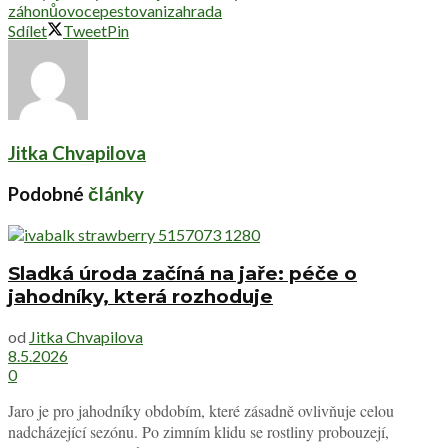
záhonů
ovoce
pestovani
zahrada
Sdílet
Tweet
Pin
Jitka Chvapilova
Podobné
články
Sladká úroda začíná na jaře: péče o
jahodníky, která rozhoduje
od
Jitka Chvapilova
8.5.2026
0
Jaro je pro jahodníky obdobím, které zásadně ovlivňuje celou
nadcházející sezónu. Po zimním klidu se rostliny probouzejí,