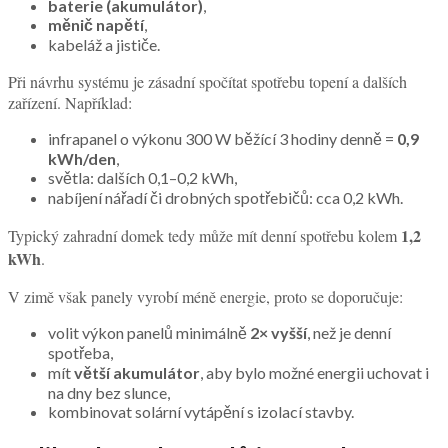
baterie (akumulátor)
,
měnič napětí
,
kabeláž a jističe.
Při návrhu systému je zásadní spočítat spotřebu topení a dalších
zařízení. Například:
infrapanel o výkonu 300 W běžící 3 hodiny denně =
0,9
kWh/den
,
světla: dalších 0,1–0,2 kWh,
nabíjení nářadí či drobných spotřebičů: cca 0,2 kWh.
1,2
Typický zahradní domek tedy může mít denní spotřebu kolem
kWh
.
V zimě však panely vyrobí méně energie, proto se doporučuje:
volit výkon panelů minimálně
2× vyšší
, než je denní
spotřeba,
mít
větší akumulátor
, aby bylo možné energii uchovat i
na dny bez slunce,
kombinovat solární vytápění s izolací stavby.