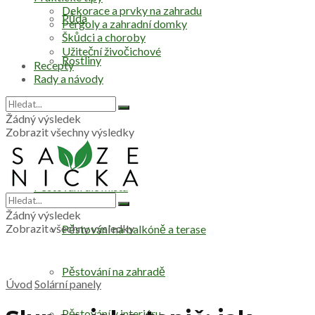
Dekorace a prvky na zahradu
Půda
Pergoly a zahradní domky
Škůdci a choroby
Užiteční živočichové
Rostliny
Recepty
Rady a návody
Stromy
Žádný výsledek
Zobrazit všechny výsledky
Zelenina
Pěstování dle místa
Žádný výsledek
Zobrazit všechny výsledky
Pěstování na balkóně a terase
Pěstování na zahradě
Úvod
Solární panely
Pěstování v interiéru