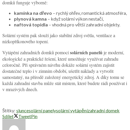
domků funguje výborně:
kamínka na dřevo
– rychlý ohřev, romantická atmosféra,
plynová kamna
– když solární výkon nestačí,
naftová topidla
– vhodná pro větší zahradní objekty.
Solární systém pak slouží jako stabilní zdroj světla, ventilace a
nízkopříkonového topení.
solárních panelů
Vytápění zahradních domků pomocí
je moderní,
ekologické a praktické řešení, které umožňuje využívat zahradu
celoročně. Při správném návrhu dokáže solární systém zajistit
dostatečné teplo i v zimním období, ušetřit náklady a vytvořit
samostatný, na přírodě založený energetický zdroj. A díky tomu se
každá zahradní stavba může stát místem, které budete rádi používat i
v mrazivých dnech.
Štítky:
slunce
solární panely
solární vytápění
zahradní domek
Sdílet
Tweet
Pin