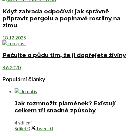
Když zahrada odpočívá: jak správně
připravit pergolu a popínavé rostliny na
zimu
18.12.2025
Pečujte o půdu tím, že jí dopřejete živiny
8.6.2020
Populární články
Jak rozmnožit plamének? Existují
celkem tři snadné způsoby
4 sdílení
Sdílet
0
Tweet
0