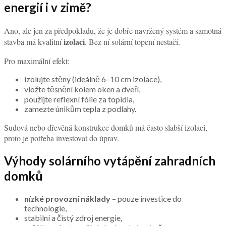
energií i v zimě?
Ano, ale jen za předpokladu, že je dobře navržený systém a samotná
izolaci
stavba má kvalitní
. Bez ní solární topení nestačí.
Pro maximální efekt:
izolujte stěny (ideálně 6–10 cm izolace),
vložte těsnění kolem oken a dveří,
použijte reflexní fólie za topidla,
zamezte únikům tepla z podlahy.
Sudová nebo dřevěná konstrukce domků má často slabší izolaci,
proto je potřeba investovat do úprav.
Výhody solárního vytápění zahradních
domků
nízké provozní náklady
– pouze investice do
technologie,
stabilní a čistý zdroj energie,