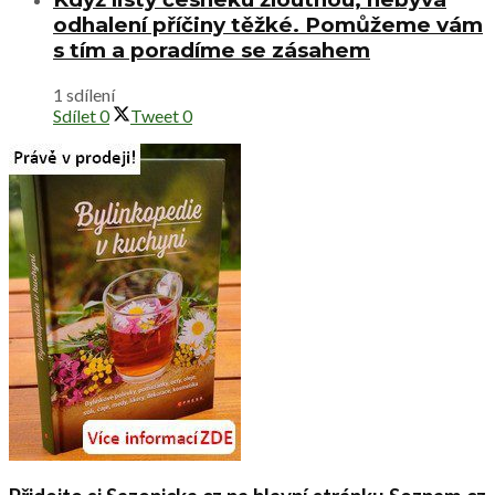
odhalení příčiny těžké. Pomůžeme vám
s tím a poradíme se zásahem
1 sdílení
Sdílet
0
Tweet
0