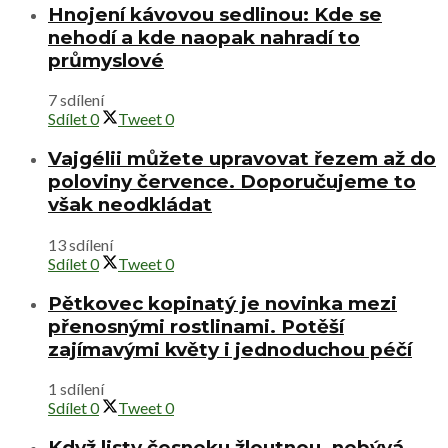
Hnojení kávovou sedlinou: Kde se
nehodí a kde naopak nahradí to
průmyslové
7 sdílení
Sdílet
0
Tweet
0
Vajgélii můžete upravovat řezem až do
poloviny července. Doporučujeme to
však neodkládat
13 sdílení
Sdílet
0
Tweet
0
Pětkovec kopinatý je novinka mezi
přenosnými rostlinami. Potěší
zajímavými květy i jednoduchou péčí
1 sdílení
Sdílet
0
Tweet
0
Když listy česneku žloutnou, nebývá