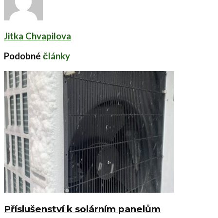
Jitka Chvapilova
Podobné
články
Příslušenství k solárním panelům