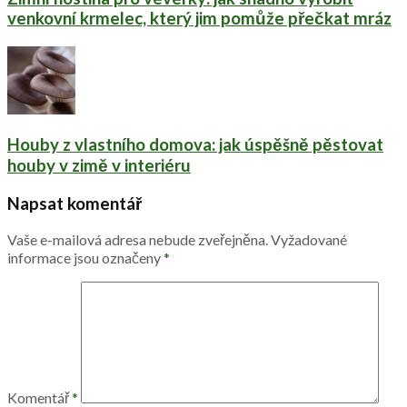
venkovní krmelec, který jim pomůže přečkat mráz
Houby z vlastního domova: jak úspěšně pěstovat
houby v zimě v interiéru
Napsat komentář
Vaše e-mailová adresa nebude zveřejněna.
Vyžadované
informace jsou označeny
*
Komentář
*