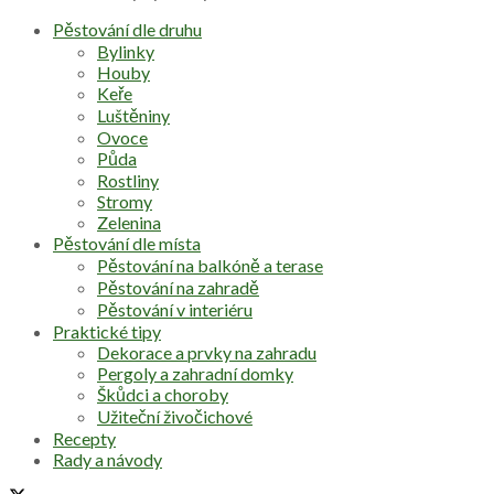
Pěstování dle druhu
Bylinky
Houby
Keře
Luštěniny
Ovoce
Půda
Rostliny
Stromy
Zelenina
Pěstování dle místa
Pěstování na balkóně a terase
Pěstování na zahradě
Pěstování v interiéru
Praktické tipy
Dekorace a prvky na zahradu
Pergoly a zahradní domky
Škůdci a choroby
Užiteční živočichové
Recepty
Rady a návody