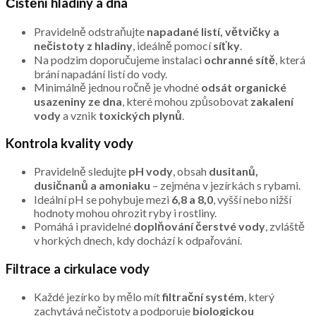
Čištění hladiny a dna
Pravidelně odstraňujte
napadané listí, větvičky a
nečistoty z hladiny
, ideálně pomocí
síťky
.
Na podzim doporučujeme instalaci
ochranné sítě
, která
brání napadání listí do vody.
Minimálně jednou ročně je vhodné
odsát organické
usazeniny ze dna
, které mohou způsobovat
zakalení
vody
a vznik
toxických plynů
.
Kontrola kvality vody
Pravidelně sledujte
pH vody
, obsah
dusitanů,
dusičnanů a amoniaku
– zejména v jezírkách s rybami.
Ideální pH se pohybuje mezi
6,8 a 8,0
, vyšší nebo nižší
hodnoty mohou ohrozit ryby i rostliny.
Pomáhá i pravidelné
doplňování čerstvé vody
, zvláště
v horkých dnech, kdy dochází k odpařování.
Filtrace a cirkulace vody
Každé jezírko by mělo mít
filtrační systém
, který
zachytává nečistoty a podporuje
biologickou