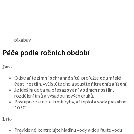
pixabay
Péče podle ročních období
Jaro
Odstraňte
zimní ochranné sítě
, prořežte
odumřelé
části rostlin
, vyčistěte dno a spusťte
filtrační zařízení
.
Je ideální doba na
přesazování vodních rostlin
,
rozdělení trsů a výsadbu nových druhů.
Postupně začněte krmit ryby, až teplota vody přesáhne
10 °C
.
Léto
Pravidelně kontrolujte hladinu vody a doplňujte vodu