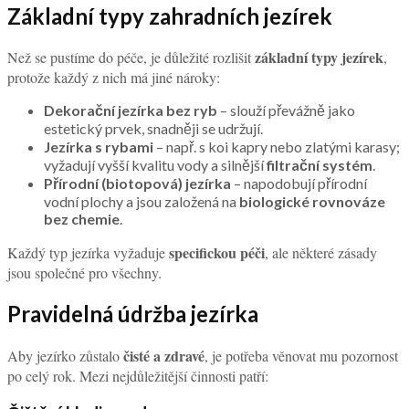
Základní typy zahradních jezírek
základní typy jezírek
Než se pustíme do péče, je důležité rozlišit
,
protože každý z nich má jiné nároky:
Dekorační jezírka bez ryb
– slouží převážně jako
estetický prvek, snadněji se udržují.
Jezírka s rybami
– např. s koi kapry nebo zlatými karasy;
vyžadují vyšší kvalitu vody a silnější
filtrační systém
.
Přírodní (biotopová) jezírka
– napodobují přírodní
vodní plochy a jsou založená na
biologické rovnováze
bez chemie
.
specifickou péči
Každý typ jezírka vyžaduje
, ale některé zásady
jsou společné pro všechny.
Pravidelná údržba jezírka
čisté a zdravé
Aby jezírko zůstalo
, je potřeba věnovat mu pozornost
po celý rok. Mezi nejdůležitější činnosti patří: