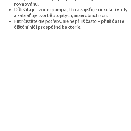
rovnováhu
.
Důležitá je i
vodní pumpa
, která zajišťuje
cirkulaci vody
a zabraňuje tvorbě stojatých, anaerobních zón.
Filtr čistěte dle potřeby, ale ne příliš často –
příliš časté
čištění ničí prospěšné bakterie
.