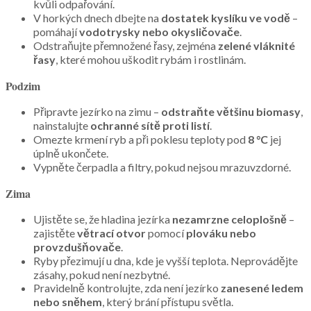
kvůli odpařování.
V horkých dnech dbejte na
dostatek kyslíku ve vodě
–
pomáhají
vodotrysky nebo okysličovače
.
Odstraňujte přemnožené řasy, zejména
zelené vláknité
řasy
, které mohou uškodit rybám i rostlinám.
Podzim
Připravte jezírko na zimu –
odstraňte většinu biomasy
,
nainstalujte
ochranné sítě proti listí
.
Omezte krmení ryb a při poklesu teploty pod
8 °C
jej
úplně ukončete.
Vypněte čerpadla a filtry, pokud nejsou mrazuvzdorné.
Zima
Ujistěte se, že hladina jezírka
nezamrzne celoplošně
–
zajistěte
větrací otvor
pomocí
plováku nebo
provzdušňovače
.
Ryby přezimují u dna, kde je vyšší teplota. Neprovádějte
zásahy, pokud není nezbytné.
Pravidelně kontrolujte, zda není jezírko
zanesené ledem
nebo sněhem
, který brání přístupu světla.