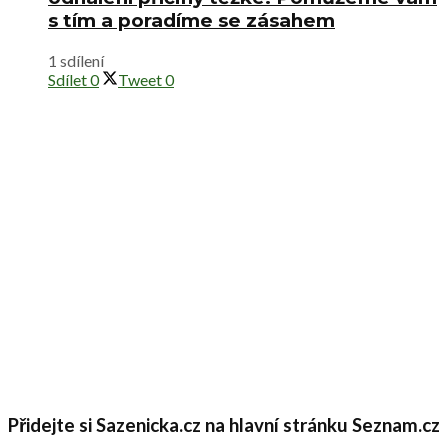
s tím a poradíme se zásahem
1 sdílení
Sdílet
0
Tweet
0
Přidejte si Sazenicka.cz na hlavní stránku Seznam.cz