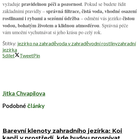
pravidelnou péči a pozornost
vyžaduje
. Pokud se budete řídit
správná filtrace, čistá voda, vhodné osazení
základními pravidly –
rostlinami i rybami a sezónní údržba
čistou
– odmění vás jezírko
vodou, bohatým životem a klidnou atmosférou
. Správná péče
vám umožní vychutnávat si jeho krásu po celý rok.
Štítky:
jezírko na zahradě
voda v zahradě
vodní rostliny
zahradní
jezírka
Sdílet
Tweet
Pin
Jitka Chvapilova
Podobné
články
Barevní klenoty zahradního jezírka: Koi
kapři v prostředí, kde budou prospívat