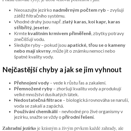
Neosazujte jezírko
nadměrným počtem ryb
– zvyšují
zátěž filtračního systému.
Vhodné druhy jsou např.
zlatý karas, koi kapr, karas
stříbřitý, jeseter
.
Krmte
kvalitním krmivem přiměřeně
, zbytky potravy
znečišťují vodu.
Sledujte ryby – pokud jsou
apatické, třou se o kameny
nebo mají skvrny
, může jít o známku nemoci nebo
špatné kvality vody.
Nejčastější chyby a jak se jim vyhnout
Přehnojení vody
– vede k růstu řas a zakalení.
Přemnožené ryby
– zhoršují kvalitu vody a produkují
velké množství dusíkatých látek.
Nedostatečná filtrace
– biologická rovnováha se naruší,
voda se zakalí a zapáchá.
Používání chemikálií
– nevhodné pro živé organismy v
jezírku, snažte se vždy o
přírodní řešení
.
Zahradní jezírko
je krásným a živým prvkem každé zahrady, ale