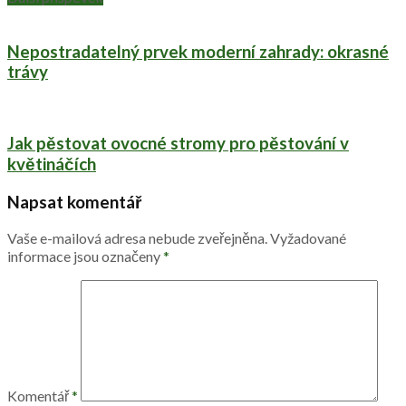
Nepostradatelný prvek moderní zahrady: okrasné
trávy
Jak pěstovat ovocné stromy pro pěstování v
květináčích
Napsat komentář
Vaše e-mailová adresa nebude zveřejněna.
Vyžadované
informace jsou označeny
*
Komentář
*