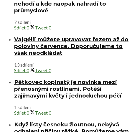
nehodí a kde naopak nahradí to
průmyslové
7 sdílení
Sdílet
0
Tweet
0
Vajgélii můžete upravovat řezem až do
poloviny července. Doporučujeme to
však neodkládat
13 sdílení
Sdílet
0
Tweet
0
Pětkovec kopinatý je novinka mezi
přenosnými rostlinami. Potěší
zajímavými květy i jednoduchou péčí
1 sdílení
Sdílet
0
Tweet
0
Když listy česneku žloutnou, nebývá
odhalení příčiny těžké. Pomůžeme vám