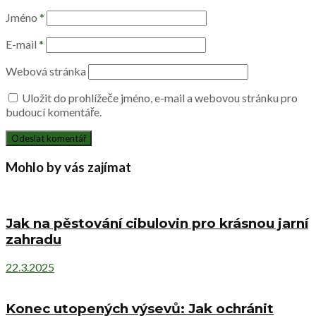
Jméno
*
E-mail
*
Webová stránka
Uložit do prohlížeče jméno, e-mail a webovou stránku pro
budoucí komentáře.
Mohlo by vás zajímat
Jak na pěstování cibulovin pro krásnou jarní
zahradu
22.3.2025
Konec utopených výsevů: Jak ochránit