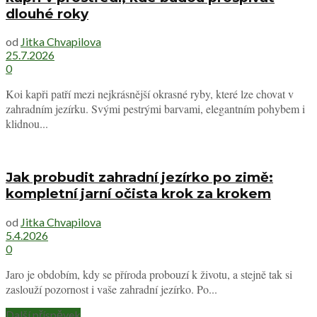
dlouhé roky
od
Jitka Chvapilova
25.7.2026
0
Koi kapři patří mezi nejkrásnější okrasné ryby, které lze chovat v
zahradním jezírku. Svými pestrými barvami, elegantním pohybem i
klidnou...
Jak probudit zahradní jezírko po zimě:
kompletní jarní očista krok za krokem
od
Jitka Chvapilova
5.4.2026
0
Jaro je obdobím, kdy se příroda probouzí k životu, a stejně tak si
zaslouží pozornost i vaše zahradní jezírko. Po...
Další příspěvek