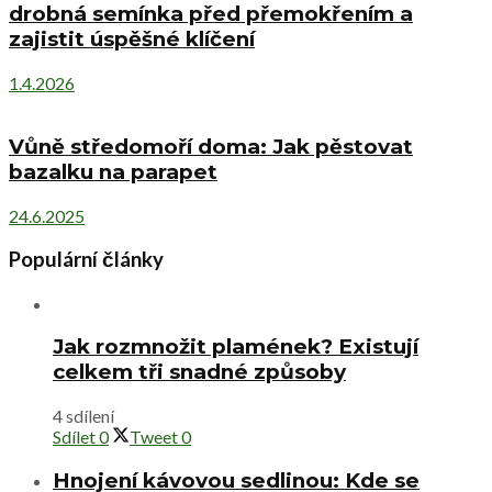
drobná semínka před přemokřením a
zajistit úspěšné klíčení
1.4.2026
Vůně středomoří doma: Jak pěstovat
bazalku na parapet
24.6.2025
Populární články
Jak rozmnožit plamének? Existují
celkem tři snadné způsoby
4 sdílení
Sdílet
0
Tweet
0
Hnojení kávovou sedlinou: Kde se