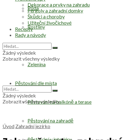
Dekorace a prvky na zahradu
Půda
Pergoly a zahradní domky
Škůdci a choroby
Užiteční živočichové
Rostliny
Recepty
Rady a návody
Stromy
Žádný výsledek
Zobrazit všechny výsledky
Zelenina
Pěstování dle místa
Žádný výsledek
Zobrazit všechny výsledky
Pěstování na balkóně a terase
Pěstování na zahradě
Úvod
Zahradní jezírko
Pěstování v interiéru