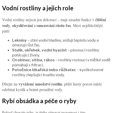
Vodní rostliny a jejich role
čištění
Vodní rostliny nejsou jen dekorací – mají zásadní funkci v
vody
okysličování
omezování růstu řas
,
a
. Mezi nejdůležitější
patří:
Lekníny
– stíní vodní hladinu, snižují teplotu vody a
omezují růst řas.
Stulík, okřehek, vodní hyacint
– plovoucí rostliny
pohlcující živiny.
Orobinec, sítina, rákos
– rostliny rostoucí v mělké vodě
pomáhají s filtrací.
Potočnice lékařská nebo růžkatec
– kyslíkotvorné
rostliny zlepšující kvalitu vody.
vyvážené množství rostlin
Dbejte na
, příliš hustý porost může
odebírat kyslík a bránit proudění vody.
Rybí obsádka a péče o ryby
Pokud chováte ryby, je třeba věnovat pozornost i jim: