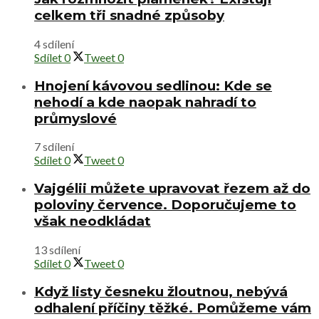
celkem tři snadné způsoby
4 sdílení
Sdílet
0
Tweet
0
Hnojení kávovou sedlinou: Kde se
nehodí a kde naopak nahradí to
průmyslové
7 sdílení
Sdílet
0
Tweet
0
Vajgélii můžete upravovat řezem až do
poloviny července. Doporučujeme to
však neodkládat
13 sdílení
Sdílet
0
Tweet
0
Když listy česneku žloutnou, nebývá
odhalení příčiny těžké. Pomůžeme vám