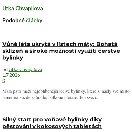
Jitka Chvapilova
Podobné
články
Vůně léta ukrytá v listech máty: Bohatá
sklizeň a široké možnosti využití čerstvé
bylinky
od
Jitka Chvapilova
1.7.2026
0
Máta patří mezi nejoblíbenější léčivé bylinky, které si našly své místo
téměř na každé zahradě, balkoně i terase. Její svěží...
Silný start pro voňavé bylinky díky
pěstování v kokosových tabletách