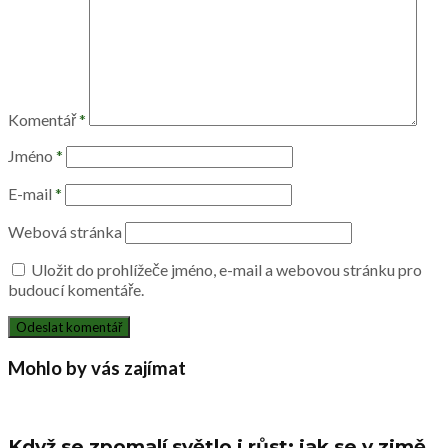
Komentář
*
Jméno
*
E-mail
*
Webová stránka
Uložit do prohlížeče jméno, e-mail a webovou stránku pro
budoucí komentáře.
Mohlo by vás zajímat
Když se zpomalí světlo i růst: jak se v zimě