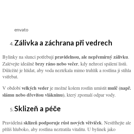
envato
Zálivka a záchrana při vedrech
pravidelnou, ale nepřemírný zálivku
Bylinky na slunci potřebují
.
brzy ráno nebo večer
Zalévejte ideálně
, kdy nehrozí spálení listů.
Důležité je hlídat, aby voda neztékala mimo truhlík a rostlina ji stihla
vstřebat.
velkých veder
mulč (např.
V období
je možné kolem rostlin umístit
slámu nebo dřevitou vlákninu)
, který zpomalí odpar vody.
Sklizeň a péče
sklizeň podporuje růst nových větviček
Pravidelná
. Nestříhejte ale
příliš hluboko, aby rostlina neztratila vitalitu. U bylinek jako