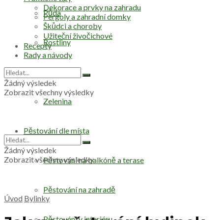
Dekorace a prvky na zahradu
Půda
Pergoly a zahradní domky
Škůdci a choroby
Užiteční živočichové
Rostliny
Recepty
Rady a návody
Stromy
Žádný výsledek
Zobrazit všechny výsledky
Zelenina
Pěstování dle místa
Žádný výsledek
Zobrazit všechny výsledky
Pěstování na balkóně a terase
Pěstování na zahradě
Úvod
Bylinky
Pěstování v interiéru