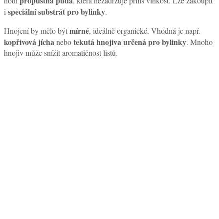
propustná půda
hodí
, která nezadržuje příliš vlhkost. Lze zakoupit
speciální substrát pro bylinky
i
.
mírné
Hnojení by mělo být
, ideálně organické. Vhodná je např.
kopřivová jícha
tekutá hnojiva určená pro bylinky
nebo
. Mnoho
hnojiv může snížit aromatičnost listů.