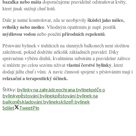
bazalka nebo máta
doporučujeme pravidelně odstraňovat květy,
které jinak snižují chuť listů.
škůdci jako mšice,
Dále je nutné kontrolovat, zda se neobjevily
svilušky nebo molice
. Vhodným opatřením je např. postřik
mýdlovou vodou
přírodních repelentů
nebo použití
.
Pěstování bylinek v truhlících na slunných balkonech není složitou
záležitostí, pokud dodržíte několik základních pravidel. Díky
správnému výběru druhů, kvalitnímu substrátu a pravidelné zálivce
vlastní čerstvé bylinky
si můžete po celou sezónu užívat
, které
dodají jídlu chuť i vůni. A navíc činnosti spojené s pěstováním mají i
relaxační a terapeutický účinek.
Štítky:
bylinky na zahrádce
ochrana bylinek
péče o
bylinky
pěstování bylinek
pěstování bylinek na
balkoně
skladování bylinek
sklizeň bylinek
Sdílet
Tweet
Pin