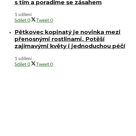
s tím a poradíme se zásahem
1 sdílení
Sdílet
0
Tweet
0
Pětkovec kopinatý je novinka mezi
přenosnými rostlinami. Potěší
zajímavými květy i jednoduchou péčí
1 sdílení
Sdílet
0
Tweet
0