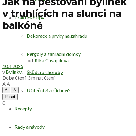
Jak na pěstování bylinek
v truhlících na slunci na
Praktické tipy
balkóně
Dekorace a prvky na zahradu
Pergoly a zahradní domky
od
Jitka Chvapilova
10.4.2025
v
Bylinky
Škůdci a choroby
Doba čtení: 3 minut čtení
A
A
Užiteční živočichové
A
A
Reset
0
Recepty
Rady a návody