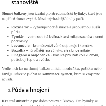
stanoviště
Slunné balkony
středomořské bylinky
jsou ideální pro
, které jsou
na přímé slunce zvyklé. Mezi nejvhodnější druhy patří:
Rozmarýn
– vyžaduje hodně slunce a propustnou, sušší
půdu.
Tymián
– velmi odolná bylina, která miluje suché a slunné
podmínky.
Levandule
– kromě svěží vůně odpuzuje i komáry.
Bazalka
– náročnější na zálivku, ale slunce miluje.
Oregano a majoránka
– klasika pro italskou kuchyni,
potřebují teplo a světlo.
meduňku, pažitku nebo
Vedle nich lze na slunný balkón umístit i
šalvěji
kombinace bylinek
. Důležité je dbát na
, které si vzájemně
nevadí.
Půda a hnojení
Kvalitní substrát
je pro dobré pěstování klíčový. Pro bylinky se