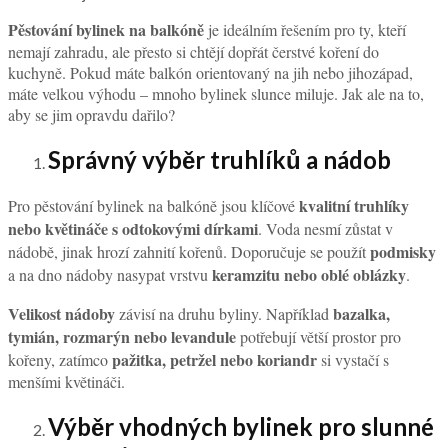
Pěstování bylinek na balkóně
je ideálním řešením pro ty, kteří
nemají zahradu, ale přesto si chtějí dopřát čerstvé koření do
kuchyně. Pokud máte balkón orientovaný na jih nebo jihozápad,
máte velkou výhodu – mnoho bylinek slunce miluje. Jak ale na to,
aby se jim opravdu dařilo?
Správný výběr truhlíků a nádob
kvalitní truhlíky
Pro pěstování bylinek na balkóně jsou klíčové
nebo květináče s odtokovými dírkami
. Voda nesmí zůstat v
podmisky
nádobě, jinak hrozí zahnití kořenů. Doporučuje se použít
keramzitu nebo oblé oblázky
a na dno nádoby nasypat vrstvu
.
Velikost nádoby
bazalka,
závisí na druhu byliny. Například
tymián, rozmarýn nebo levandule
potřebují větší prostor pro
pažitka, petržel nebo koriandr
kořeny, zatímco
si vystačí s
menšími květináči.
Výběr vhodných bylinek pro slunné