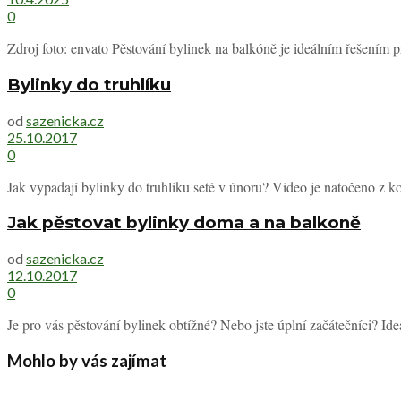
0
Zdroj foto: envato Pěstování bylinek na balkóně je ideálním řešením pro 
Bylinky do truhlíku
od
sazenicka.cz
25.10.2017
0
Jak vypadají bylinky do truhlíku seté v únoru? Video je natočeno z ko
Jak pěstovat bylinky doma a na balkoně
od
sazenicka.cz
12.10.2017
0
Je pro vás pěstování bylinek obtížné? Nebo jste úplní začátečníci? Ideá
Mohlo by vás zajímat