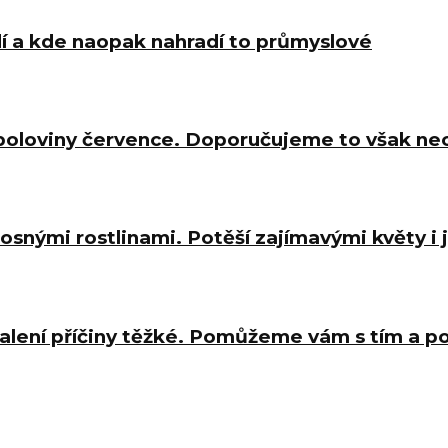
í a kde naopak nahradí to průmyslové
 poloviny července. Doporučujeme to však ne
osnými rostlinami. Potěší zajímavými květy i
halení příčiny těžké. Pomůžeme vám s tím a 