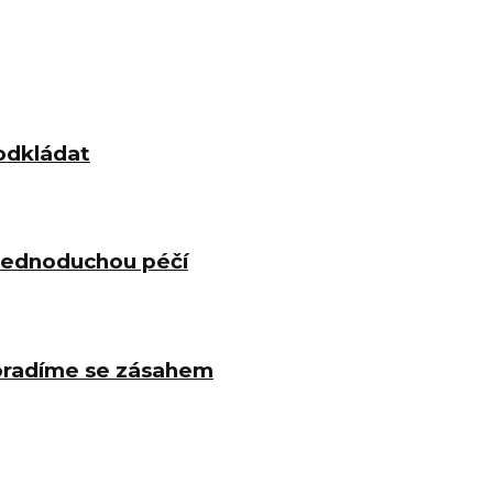
odkládat
 jednoduchou péčí
poradíme se zásahem