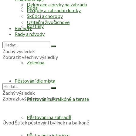
Dekorace a prvky na zahradu
Půda
Pergoly a zahradní domky
Škůdci a choroby
Užiteční živočichové
Rostliny
Recepty
Rady a návody
Stromy
Žádný výsledek
Zobrazit všechny výsledky
Zelenina
Pěstování dle místa
Žádný výsledek
Zobrazit všechny výsledky
Pěstování na balkóně a terase
Pěstování na zahradě
Úvod
Štítek
pěstování bylinek na balkoně
Pěstování v interiéru