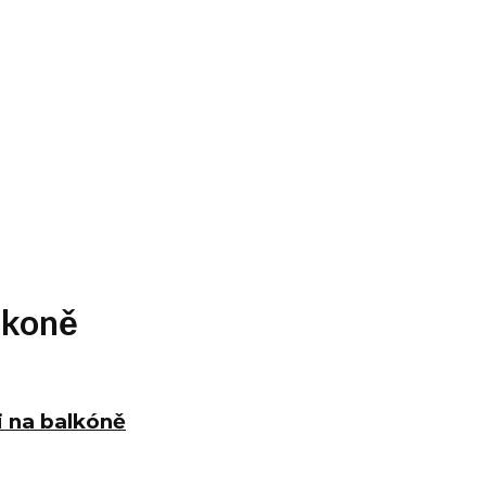
lkoně
ci na balkóně