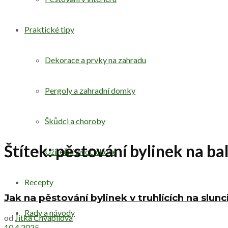
Praktické tipy
Dekorace a prvky na zahradu
Pergoly a zahradní domky
Škůdci a choroby
Štítek:
pěstování bylinek na ba
Užiteční živočichové
Recepty
Jak na pěstování bylinek v truhlících na slun
Rady a návody
od
Jitka Chvapilova
10.4.2025