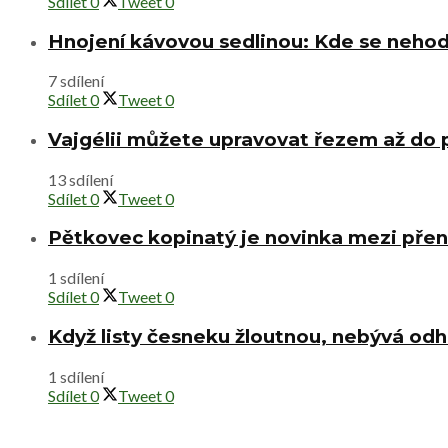
Sdílet
0
Tweet
0
Hnojení kávovou sedlinou: Kde se nehod
7 sdílení
Sdílet
0
Tweet
0
Vajgélii můžete upravovat řezem až do
13 sdílení
Sdílet
0
Tweet
0
Pětkovec kopinatý je novinka mezi přen
1 sdílení
Sdílet
0
Tweet
0
Když listy česneku žloutnou, nebývá od
1 sdílení
Sdílet
0
Tweet
0