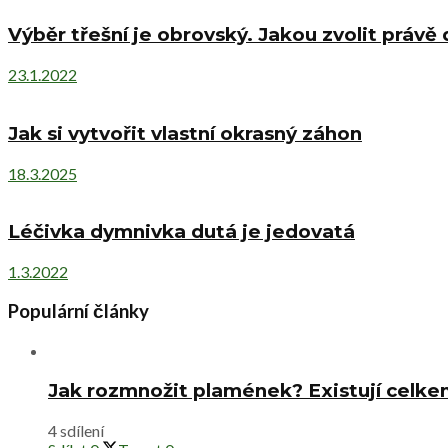
Výběr třešní je obrovský. Jakou zvolit právě 
23.1.2022
Jak si vytvořit vlastní okrasný záhon
18.3.2025
Léčivka dymnivka dutá je jedovatá
1.3.2022
Populární články
Jak rozmnožit plamének? Existují celke
4 sdílení