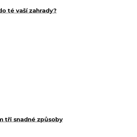
do té vaší zahrady?
m tři snadné způsoby