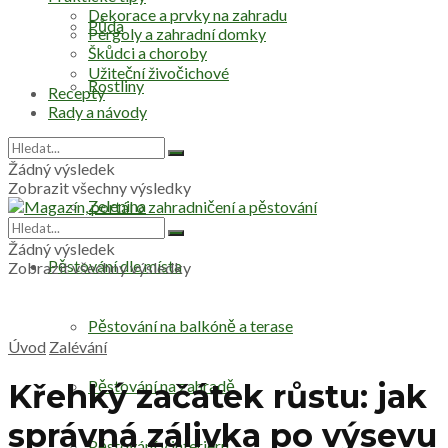
Dekorace a prvky na zahradu
Půda
Pergoly a zahradní domky
Škůdci a choroby
Užiteční živočichové
Rostliny
Recepty
Rady a návody
Stromy
Žádný výsledek
Zobrazit všechny výsledky
Zelenina
Žádný výsledek
Pěstování dle místa
Zobrazit všechny výsledky
Pěstování na balkóně a terase
Úvod
Zalévání
Pěstování na zahradě
Křehký začátek růstu: jak
správná zálivka po výsevu
Pěstování v interiéru