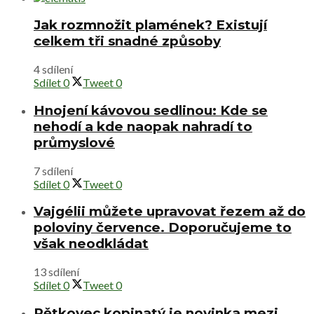
Jak rozmnožit plamének? Existují
celkem tři snadné způsoby
4 sdílení
Sdílet
0
Tweet
0
Hnojení kávovou sedlinou: Kde se
nehodí a kde naopak nahradí to
průmyslové
7 sdílení
Sdílet
0
Tweet
0
Vajgélii můžete upravovat řezem až do
poloviny července. Doporučujeme to
však neodkládat
13 sdílení
Sdílet
0
Tweet
0
Pětkovec kopinatý je novinka mezi