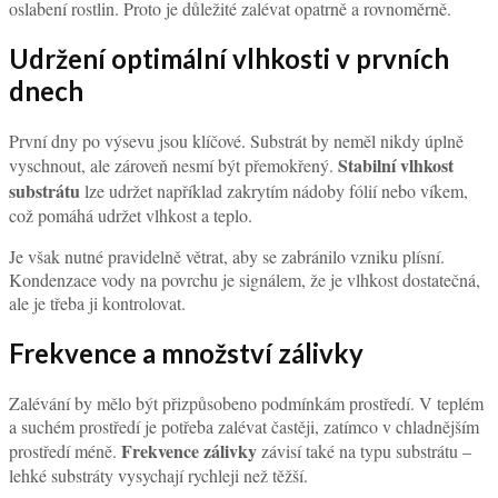
oslabení rostlin. Proto je důležité zalévat opatrně a rovnoměrně.
Udržení optimální vlhkosti v prvních
dnech
První dny po výsevu jsou klíčové. Substrát by neměl nikdy úplně
Stabilní vlhkost
vyschnout, ale zároveň nesmí být přemokřený.
substrátu
lze udržet například zakrytím nádoby fólií nebo víkem,
což pomáhá udržet vlhkost a teplo.
Je však nutné pravidelně větrat, aby se zabránilo vzniku plísní.
Kondenzace vody na povrchu je signálem, že je vlhkost dostatečná,
ale je třeba ji kontrolovat.
Frekvence a množství zálivky
Zalévání by mělo být přizpůsobeno podmínkám prostředí. V teplém
a suchém prostředí je potřeba zalévat častěji, zatímco v chladnějším
Frekvence zálivky
prostředí méně.
závisí také na typu substrátu –
lehké substráty vysychají rychleji než těžší.