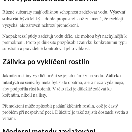
Výsevní
Různé substráty mají odlišnou schopnost zadržovat vodu.
substrát
bývá lehký a dobře propustný, což znamená, že rychleji
vysychá, ale zároveň nehrozí přemokření.
Naopak těžší půdy zadržují vodu déle, ale mohou být náchylnější k
přemokření. Proto je důležité přizpůsobit zálivku konkrétnímu typu
substrátu a pravidelně kontrolovat jeho vlhkost.
Zálivka po vyklíčení rostlin
Zálivka
Jakmile rostliny vyklíčí, mění se jejich nároky na vodu.
mladých sazenic
by měla být stále opatrná, ale o něco vydatnější,
aby podpořila růst kořenů. V této fázi je důležité zalévat ke
kořenům, nikoli na listy.
Přemokření může způsobit padání klíčních rostlin, což je častý
problém při nesprávné péči. Důležité je také zajistit dostatek světla a
větrání.
Moderní metody zavlažování