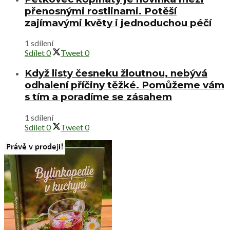
přenosnými rostlinami. Potěší
zajímavými květy i jednoduchou péčí
1 sdílení
Sdílet
0
Tweet
0
Když listy česneku žloutnou, nebývá
odhalení příčiny těžké. Pomůžeme vám
s tím a poradíme se zásahem
1 sdílení
Sdílet
0
Tweet
0