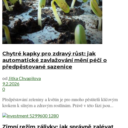
Chytré kapky pro zdravý růst: jak
automatické zavlažování mění péči o
předpěstované sazenice
od
Jitka Chvapilova
9.2.2026
0
Předpěstování zeleniny a květin je pro mnoho pěstitelů klíčovým
krokem k silným a zdravým rostlinám. Právě v této fázi jsou...
Zimní režim zálivky: jak správně zalévat