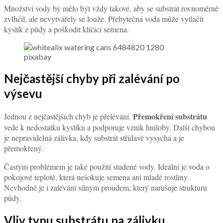
Množství vody by mělo být vždy takové, aby se substrát rovnoměrně
zvlhčil, ale nevytvářely se louže. Přebytečná voda může vytlačit
kyslík z půdy a poškodit klíčící semena.
pixabay
Nejčastější chyby při zalévání po
výsevu
Přemokření substrátu
Jednou z nejčastějších chyb je přelévání.
vede k nedostatku kyslíku a podporuje vznik hniloby. Další chybou
je nepravidelná zálivka, kdy substrát střídavě vysychá a je
přemokřený.
Častým problémem je také použití studené vody. Ideální je voda o
pokojové teplotě, která nešokuje semena ani mladé rostliny.
Nevhodné je i zalévání silným proudem, který narušuje strukturu
půdy.
Vliv typu substrátu na zálivku