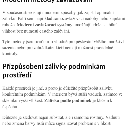
V současnosti existují i moderní způsoby, jak zajistit optimální
zálivku. Patří sem například samozavlažovací nádoby nebo kapilární
Moderní zavlažovací systémy
rohože.
umožňují udržet stabilní
vlhkost bez nutnosti častého zalévání.
Tyto metody jsou особенно vhodné pro pěstování většího množství
sazenic nebo pro zahrádkáře, kteří nemají možnost pravidelné
kontroly.
Přizpůsobení zálivky podmínkám
prostředí
Každé prostředí je jiné, a proto je důležité přizpůsobit zálivku
konkrétním podmínkám. V interiéru bývá sušší vzduch, zatímco ve
Zálivka podle podmínek
skleníku vyšší vlhkost.
je klíčem k
úspěchu.
Důležité je sledovat nejen substrát, ale i samotné rostliny. Vadnutí
nebo změna barvy listů může signalizovat problém s vlhkostí.