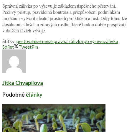
Správná zálivka po výsevu je základem úspěšného pěstování.
Pečlivý přístup, pravidelná kontrola a přizpůsobení podmínkám
umožňují vytvořit ideální prostředí pro klíčení a růst. Díky tomu lze
dosáhnout silných a zdravých rostlin, které budou dobře prospívat i
v dalších fázích vývoje.
Štítky:
pestovani
semena
správná zálivka po výsevu
zálivka
Sdílet
Tweet
Pin
Jitka Chvapilova
Podobné
články