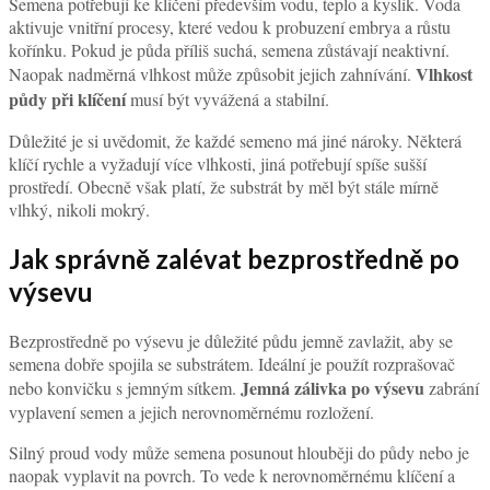
Semena potřebují ke klíčení především vodu, teplo a kyslík. Voda
aktivuje vnitřní procesy, které vedou k probuzení embrya a růstu
kořínku. Pokud je půda příliš suchá, semena zůstávají neaktivní.
Vlhkost
Naopak nadměrná vlhkost může způsobit jejich zahnívání.
půdy při klíčení
musí být vyvážená a stabilní.
Důležité je si uvědomit, že každé semeno má jiné nároky. Některá
klíčí rychle a vyžadují více vlhkosti, jiná potřebují spíše sušší
prostředí. Obecně však platí, že substrát by měl být stále mírně
vlhký, nikoli mokrý.
Jak správně zalévat bezprostředně po
výsevu
Bezprostředně po výsevu je důležité půdu jemně zavlažit, aby se
semena dobře spojila se substrátem. Ideální je použít rozprašovač
Jemná zálivka po výsevu
nebo konvičku s jemným sítkem.
zabrání
vyplavení semen a jejich nerovnoměrnému rozložení.
Silný proud vody může semena posunout hlouběji do půdy nebo je
naopak vyplavit na povrch. To vede k nerovnoměrnému klíčení a