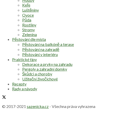
Houby
Keře
Luštěniny
Ovoce
Půda
Rostliny
Stromy
Zelenina
Pěstování dle místa
Pěstování na balkóně a terase
Pěstování na zahradě
Pěstování v interiéru
Praktické tipy
Dekorace a prvky na zahradu
Pergoly a zahradní domky
Škůdci a choroby
Užiteční živočichové
Recepty
Rady a návody
© 2017-2021
sazenicka.cz
- Všechna práva vyhrazena