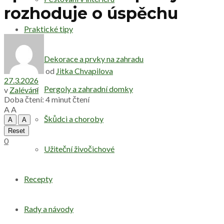
rozhoduje o úspěchu
Praktické tipy
Dekorace a prvky na zahradu
od
Jitka Chvapilova
27.3.2026
Pergoly a zahradní domky
v
Zalévání
Doba čtení: 4 minut čtení
A
A
Škůdci a choroby
A
A
Reset
0
Užiteční živočichové
Recepty
Rady a návody