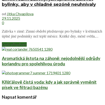
bylinky, aby v chladné sezóně neuhnívaly
od
Jitka Chvapilova
29.11.2025
0
Zálivka v zimě: Zimní období představuje pro bylinky v květináčích
úplně jiné podmínky než teplé měsíce. Krátké dny, méně světla,...
Další příspěvek
Aromatická jistota na záhoně: nejodolnější odrůdy
koriandru pro spolehlivou úrodu
Křišťálově čistá voda: kdy a jak správně vyměnit
písek ve filtraci bazénu
Napsat komentář