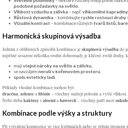
Světelné podmínky
– některé rostliny milují přímé slunce 
podobné požadavky na světlo
.
Vlhkost vzduchu a zálivka
– např.
vlhkomilné kapradiny
Růstová dynamika
– kombinujte
rychle rostoucí druhy
Vizuální kontrast
– kombinace různých
tvarů listů, bar
Harmonická skupinová výsadba
skupinová výsadba
Jedním z oblíbených způsobů kombinace je
do je
úspěšné sesazení několika rostlin dohromady je klíčové zvolit druhy, k
mají
stejné nároky na světlo a zálivku
,
se navzájem
neruší v kořenovém prostoru
,
spolu esteticky ladí
.
Příklady vhodné kombinace mohou být:
dracéna
zelenec
fitónie
,
a
– všechny snášejí polostín a vyšší vlhkost.
kaktusy
aloemi
haworcií
sukule
Nebo třeba
s
a
– všechny patří mezi
Kombinace podle výšky a struktury
Při vytváření kompozice ve více květináčích nebo ve větším prostoru 