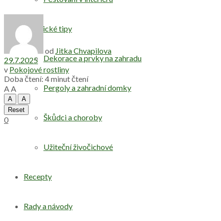
Praktické tipy
od
Jitka Chvapilova
Dekorace a prvky na zahradu
29.7.2025
v
Pokojové rostliny
Doba čtení: 4 minut čtení
Pergoly a zahradní domky
A
A
A
A
Reset
Škůdci a choroby
0
Užiteční živočichové
Recepty
Rady a návody