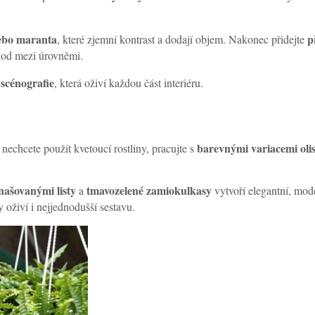
nebo maranta
p
, které zjemní kontrast a dodají objem. Nakonec přidejte
chod mezi úrovněmi.
 scénografie
, která oživí každou část interiéru.
barevnými variacemi olis
nechcete použít kvetoucí rostliny, pracujte s
anašovanými listy
tmavozelené zamiokulkasy
a
vytvoří elegantní, mode
y oživí i nejjednodušší sestavu.