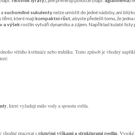
(např.
fíkovník lyratý
), jiné preferují polostín (např.
aglaonema
) 
a
suchomilné sukulenty
nelze umístit do jedné nádoby, ani blíz
s těmi, které mají
kompaktní růst
, abyste předešli tomu, že jedna 
ev a výšek
rostlin vytváří dynamiku a zájem. Například kulaté listy p
dnoho většího květináče nebo truhlíku. Tento způsob je vhodný napřík
teré:
nty
, které vyžadují málo vody a spoustu světla.
různými výškami a strukturami rostlin
je vhodné pracovat s
. Vysoké 