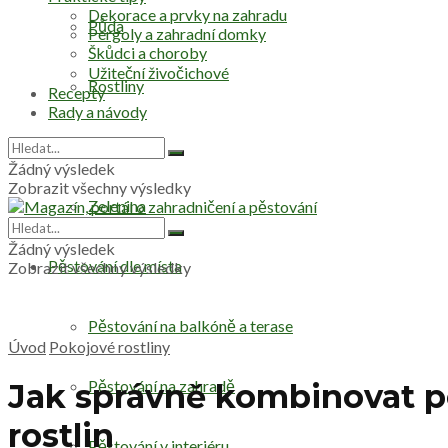
Dekorace a prvky na zahradu
Půda
Pergoly a zahradní domky
Škůdci a choroby
Užiteční živočichové
Rostliny
Recepty
Rady a návody
Stromy
Žádný výsledek
Zobrazit všechny výsledky
Zelenina
Žádný výsledek
Pěstování dle místa
Zobrazit všechny výsledky
Pěstování na balkóně a terase
Úvod
Pokojové rostliny
Pěstování na zahradě
Jak správně kombinovat pok
rostlin
Pěstování v interiéru