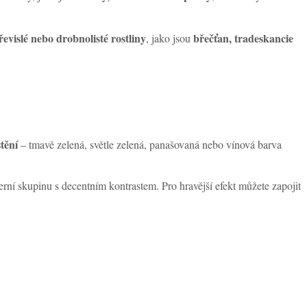
řevislé nebo drobnolisté rostliny
břečťan, tradeskancie
, jako jsou
tění
– tmavě zelená, světle zelená, panašovaná nebo vínová barva
rní skupinu s decentním kontrastem. Pro hravější efekt můžete zapojit