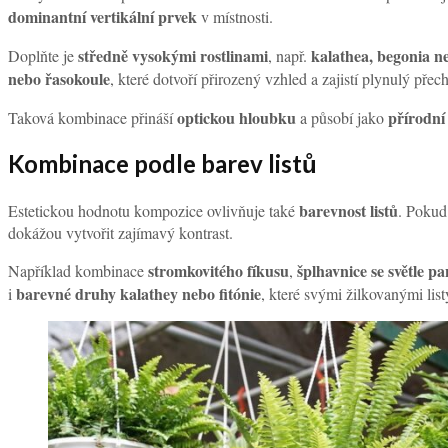
dominantní vertikální prvek
v místnosti.
středně vysokými rostlinami
kalathea, begonia 
Doplňte je
, např.
nebo řasokoule
, které dotvoří přirozený vzhled a zajistí plynulý pře
optickou hloubku
přírodní
Taková kombinace přináší
a působí jako
Kombinace podle barev listů
barevnost listů
Estetickou hodnotu kompozice ovlivňuje také
. Pokud 
dokážou vytvořit zajímavý kontrast.
stromkovitého fíkusu
šplhavnice se světle p
Například kombinace
,
barevné druhy kalathey nebo fitónie
i
, které svými žilkovanými list