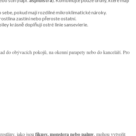
nebo stín (např.
aspidistra
). Kombinujte pouze druhy, které mají
ko sebe, pokud mají rozdílné mikroklimatické nároky.
rostlina zastíní nebo přeroste ostatní.
iley krásně doplňují ostré linie sansevierie.
lad do obývacích pokojů, na okenní parapety nebo do kanceláří. Pro
fíkusy, monstera nebo palmy
rostliny, jako jsou
, mohou vytvořit