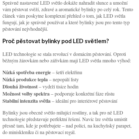
Správně nastavené LED světlo dokáže nahradit slunce a umožní
vám pěstovat svěží, zdravé a aromatické bylinky po celý rok. Tento
článek vám poskytne komplexní přehled o tom, jak LED světla
fungují, jak je správně používat a které bylinky jsou pro tento typ
pěstování nejvhodnější.
Proč pěstovat bylinky pod LED světlem?
LED technologie se stala revolucí v domácím pěstování. Oproti
běžným žárovkám nebo zářivkám mají LED světla mnoho výhod:
Nízká spotřeba energie
– šetří elektřinu
Nízká produkce tepla
– nepopálí listy
Dlouhá životnost
– vydrží tisíce hodin
Možnost volby spektra
– podporuje konkrétní fáze růstu
Stabilní intenzita světla
– ideální pro interiérové pěstování
Bylinky jsou obecně světlo milující rostliny, a tak pro ně LED
technologie představuje perfektní řešení. Navíc lze světla umístit
přesně tam, kde je potřebujete – nad polici, na kuchyňský parapet,
do miniskleníku či na pěstovací regál.