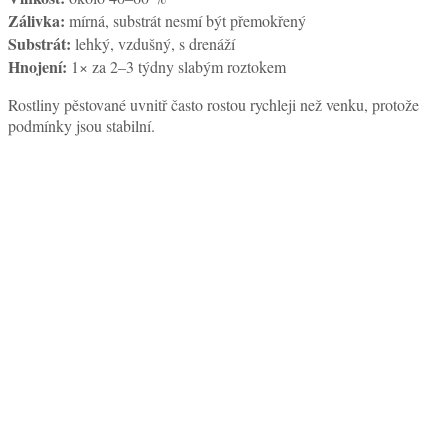
Zálivka:
mírná, substrát nesmí být přemokřený
Substrát:
lehký, vzdušný, s drenáží
Hnojení:
1× za 2–3 týdny slabým roztokem
Rostliny pěstované uvnitř často rostou rychleji než venku, protože
podmínky jsou stabilní.