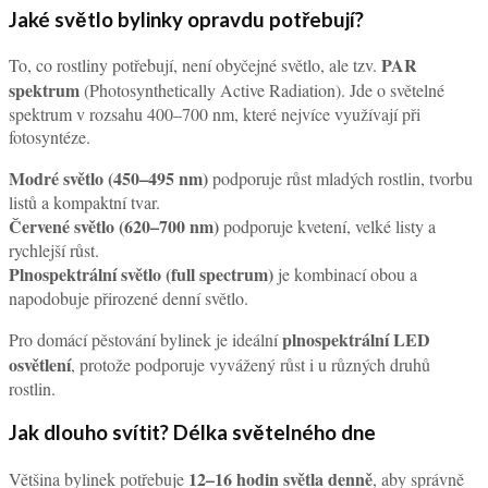
Jaké světlo bylinky opravdu potřebují?
PAR
To, co rostliny potřebují, není obyčejné světlo, ale tzv.
spektrum
(Photosynthetically Active Radiation). Jde o světelné
spektrum v rozsahu 400–700 nm, které nejvíce využívají při
fotosyntéze.
Modré světlo (450–495 nm)
podporuje růst mladých rostlin, tvorbu
listů a kompaktní tvar.
Červené světlo (620–700 nm)
podporuje kvetení, velké listy a
rychlejší růst.
Plnospektrální světlo (full spectrum)
je kombinací obou a
napodobuje přirozené denní světlo.
plnospektrální LED
Pro domácí pěstování bylinek je ideální
osvětlení
, protože podporuje vyvážený růst i u různých druhů
rostlin.
Jak dlouho svítit? Délka světelného dne
12–16 hodin světla denně
Většina bylinek potřebuje
, aby správně