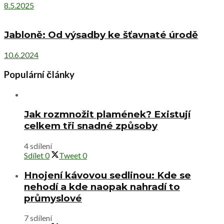
8.5.2025
Jabloně: Od výsadby ke šťavnaté úrodě
10.6.2024
Populární články
Jak rozmnožit plamének? Existují
celkem tři snadné způsoby
4 sdílení
Sdílet
0
Tweet
0
Hnojení kávovou sedlinou: Kde se
nehodí a kde naopak nahradí to
průmyslové
7 sdílení