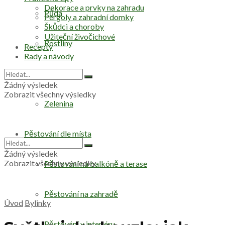
Dekorace a prvky na zahradu
Půda
Pergoly a zahradní domky
Škůdci a choroby
Užiteční živočichové
Rostliny
Recepty
Rady a návody
Stromy
Žádný výsledek
Zobrazit všechny výsledky
Zelenina
Pěstování dle místa
Žádný výsledek
Zobrazit všechny výsledky
Pěstování na balkóně a terase
Pěstování na zahradě
Úvod
Bylinky
Pěstování v interiéru