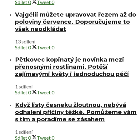
Sdílet
0
Tweet
0
Vajgélii můžete upravovat řezem až do
poloviny července. Doporučujeme to
však neodkládat
13 sdílení
Sdílet
0
Tweet
0
Pětkovec kopinatý je novinka mezi
přenosnými rostlinami. Potěší
zajímavými květy i jednoduchou péčí
1 sdílení
Sdílet
0
Tweet
0
Když listy česneku žloutnou, nebývá
odhalení příčiny těžké. Pomůžeme vám
s tím a poradíme se zásahem
1 sdílení
Sdílet
0
Tweet
0