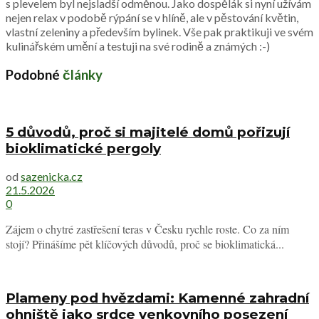
s plevelem byl nejsladší odměnou. Jako dospělák si nyní užívám
nejen relax v podobě rýpání se v hlíně, ale v pěstování květin,
vlastní zeleniny a především bylinek. Vše pak praktikuji ve svém
kulinářském umění a testuji na své rodině a známých :-)
Podobné
články
5 důvodů, proč si majitelé domů pořizují
bioklimatické pergoly
od
sazenicka.cz
21.5.2026
0
Zájem o chytré zastřešení teras v Česku rychle roste. Co za ním
stojí? Přinášíme pět klíčových důvodů, proč se bioklimatická...
Plameny pod hvězdami: Kamenné zahradní
ohniště jako srdce venkovního posezení