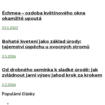
Échmea – ozdoba květinového okna
okamžitě upoutá
23.1.2022
Bohaté kvetení jako základ úrody:
tajemství úspěchu u ovocných stromů
2.5.2026
Od drobného semínka k sladké úrodě: jak
zvládnout jarní výsev jahod krok za krokem
2.2.2026
Populární články