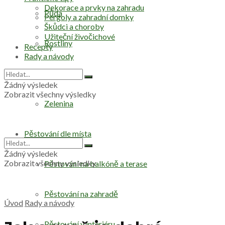
Dekorace a prvky na zahradu
Půda
Pergoly a zahradní domky
Škůdci a choroby
Užiteční živočichové
Rostliny
Recepty
Rady a návody
Stromy
Žádný výsledek
Zobrazit všechny výsledky
Zelenina
Pěstování dle místa
Žádný výsledek
Zobrazit všechny výsledky
Pěstování na balkóně a terase
Pěstování na zahradě
Úvod
Rady a návody
Pěstování v interiéru