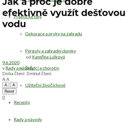
Jak a proč je dobré
efektivně využít dešťovou
Praktické tipy
vodu
Dekorace a prvky na zahradu
Pergoly a zahradní domky
od
Kateřina Lulková
9.6.2020
v
Rady a návody
Škůdci a choroby
Doba čtení: 3 minut čtení
A
A
Užiteční živočichové
A
A
Reset
0
Recepty
Rady a návody