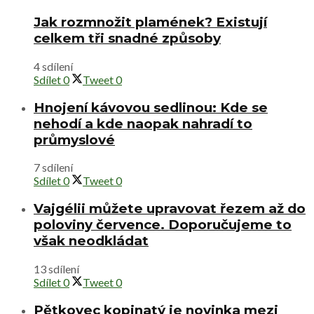
Jak rozmnožit plamének? Existují
celkem tři snadné způsoby
4 sdílení
Sdílet
0
Tweet
0
Hnojení kávovou sedlinou: Kde se
nehodí a kde naopak nahradí to
průmyslové
7 sdílení
Sdílet
0
Tweet
0
Vajgélii můžete upravovat řezem až do
poloviny července. Doporučujeme to
však neodkládat
13 sdílení
Sdílet
0
Tweet
0
Pětkovec kopinatý je novinka mezi