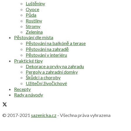
Luštěniny
Ovoce
Půda
Rostliny
Stromy
Zelenina
Pěstování dle místa
Pěstování na balkóně a terase
Pěstování na zahradě
Pěstování v interiéru
Praktické tipy
Dekorace a prvky na zahradu
Pergoly a zahradní domky
Škůdci a choroby
Užiteční živočichové
Recepty
Rady a návody
© 2017-2021
sazenicka.cz
- Všechna práva vyhrazena