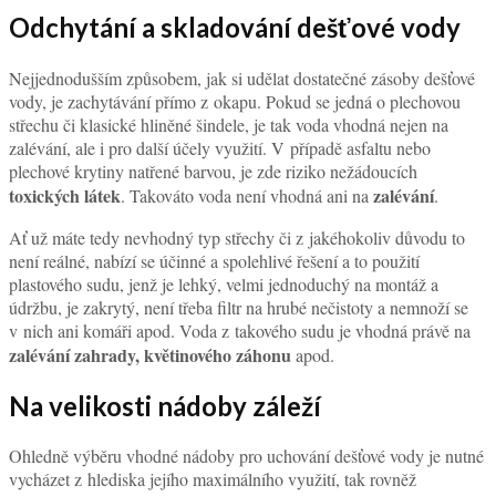
Odchytání a skladování dešťové vody
Nejjednodušším způsobem, jak si udělat dostatečné zásoby dešťové
vody, je zachytávání přímo z okapu. Pokud se jedná o plechovou
střechu či klasické hliněné šindele, je tak voda vhodná nejen na
zalévání, ale i pro další účely využití. V případě asfaltu nebo
plechové krytiny natřené barvou, je zde riziko nežádoucích
toxických látek
zalévání
. Takováto voda není vhodná ani na
.
Ať už máte tedy nevhodný typ střechy či z jakéhokoliv důvodu to
není reálné, nabízí se účinné a spolehlivé řešení a to použití
plastového sudu, jenž je lehký, velmi jednoduchý na montáž a
údržbu, je zakrytý, není třeba filtr na hrubé nečistoty a nemnoží se
v nich ani komáři apod. Voda z takového sudu je vhodná právě na
zalévání zahrady, květinového záhonu
apod.
Na velikosti nádoby záleží
Ohledně výběru vhodné nádoby pro uchování dešťové vody je nutné
vycházet z hlediska jejího maximálního využití, tak rovněž