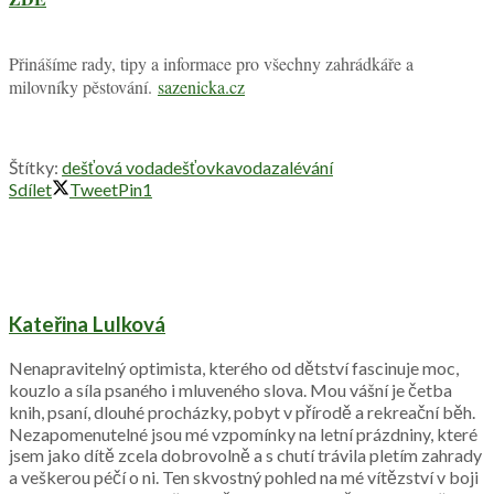
Přinášíme rady, tipy a informace pro všechny zahrádkáře a
milovníky pěstování.
sazenicka.cz
Štítky:
dešťová voda
dešťovka
voda
zalévání
Sdílet
Tweet
Pin
1
Kateřina Lulková
Nenapravitelný optimista, kterého od dětství fascinuje moc,
kouzlo a síla psaného i mluveného slova. Mou vášní je četba
knih, psaní, dlouhé procházky, pobyt v přírodě a rekreační běh.
Nezapomenutelné jsou mé vzpomínky na letní prázdniny, které
jsem jako dítě zcela dobrovolně a s chutí trávila pletím zahrady
a veškerou péčí o ni. Ten skvostný pohled na mé vítězství v boji