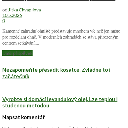
od
Jitka Chvapilova
10.5.2026
0
Kamenné zahradní ohniště představuje mnohem víc než jen místo
pro rozdělání ohně. V moderních zahradách se stává přirozeným
centrem setkávání,...
Další příspěvek
Nezapomeňte přesadit kosatce. Zvládne to i
začátečník
Vyrobte si domácí levandulový olej. Lze teplou i
studenou metodou
Napsat komentář