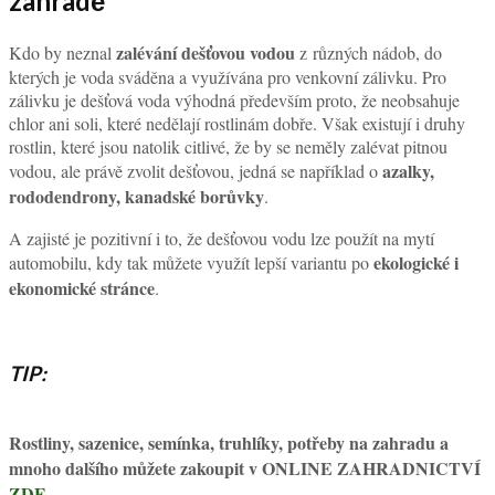
zahradě
zalévání dešťovou vodou
Kdo by neznal
z různých nádob, do
kterých je voda sváděna a využívána pro venkovní zálivku. Pro
zálivku je dešťová voda výhodná především proto, že neobsahuje
chlor ani soli, které nedělají rostlinám dobře. Však existují i druhy
rostlin, které jsou natolik citlivé, že by se neměly zalévat pitnou
azalky,
vodou, ale právě zvolit dešťovou, jedná se například o
rododendrony, kanadské borůvky
.
A zajisté je pozitivní i to, že dešťovou vodu lze použít na mytí
ekologické i
automobilu, kdy tak můžete využít lepší variantu po
ekonomické stránce
.
TIP:
Rostliny, sazenice, semínka, truhlíky, potřeby na zahradu a
mnoho dalšího můžete zakoupit v ONLINE ZAHRADNICTVÍ
ZDE