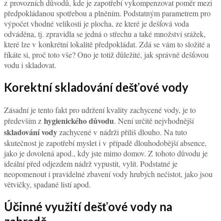
z provozních důvodů, kde je zapotřebí vykompenzovat poměr mezi
předpokládanou spotřebou a plněním. Podstatným parametrem pro
výpočet vhodné velikosti je plocha, ze které je dešťová voda
odváděna, tj. zpravidla se jedná o střechu a také množství srážek,
které lze v konkrétní lokalitě předpokládat. Zdá se vám to složité a
říkáte si, proč toto vše? Ono je totiž důležité, jak správně dešťovou
vodu i skladovat.
Korektní skladování dešťové vody
Zásadní je tento fakt pro udržení kvality zachycené vody, je to
hygienického důvodu
především z
. Není určitě nejvhodnější
skladování vody
zachycené v nádrži příliš dlouho. Na tuto
skutečnost je zapotřebí myslet i v případě dlouhodobější absence,
jako je dovolená apod., kdy jste mimo domov. Z tohoto důvodu je
ideální před odjezdem nádrž vypustit, vylít. Podstatné je
neopomenout i pravidelné zbavení vody hrubých nečistot, jako jsou
větvičky, spadané listí apod.
Účinné využití dešťové vody na