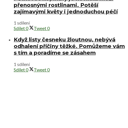
přenosnými rostlinami. Potěší
zajímavými květy i jednoduchou péčí
1 sdílení
Sdílet
0
Tweet
0
Když listy česneku žloutnou, nebývá
odhalení příčiny těžké. Pomůžeme vám
s tím a poradíme se zásahem
1 sdílení
Sdílet
0
Tweet
0