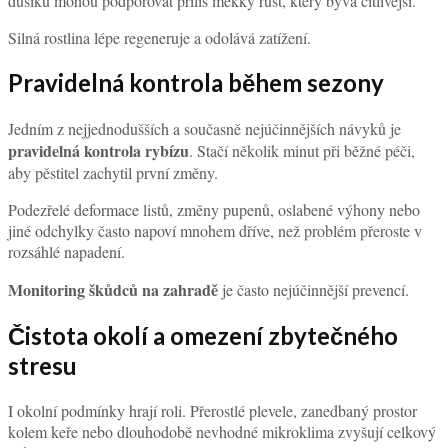
dusíku mohou podporovat příliš měkký růst, který bývá citlivější.
Silná rostlina lépe regeneruje a odolává zatížení.
Pravidelná kontrola během sezony
Jedním z nejjednodušších a současně nejúčinnějších návyků je
pravidelná kontrola rybízu
. Stačí několik minut při běžné péči,
aby pěstitel zachytil první změny.
Podezřelé deformace listů, změny pupenů, oslabené výhony nebo
jiné odchylky často napoví mnohem dříve, než problém přeroste v
rozsáhlé napadení.
Monitoring škůdců na zahradě
je často nejúčinnější prevencí.
Čistota okolí a omezení zbytečného
stresu
I okolní podmínky hrají roli. Přerostlé plevele, zanedbaný prostor
kolem keře nebo dlouhodobě nevhodné mikroklima zvyšují celkový