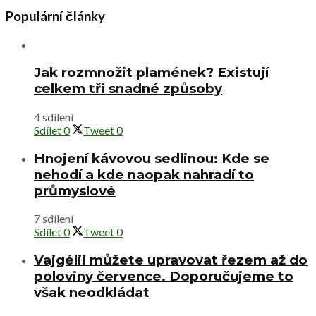
Populární články
Jak rozmnožit plamének? Existují
celkem tři snadné způsoby
4 sdílení
Sdílet
0
Tweet
0
Hnojení kávovou sedlinou: Kde se
nehodí a kde naopak nahradí to
průmyslové
7 sdílení
Sdílet
0
Tweet
0
Vajgélii můžete upravovat řezem až do
poloviny července. Doporučujeme to
však neodkládat