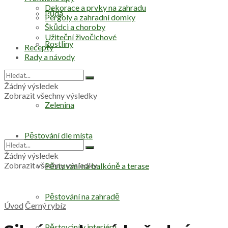
Dekorace a prvky na zahradu
Půda
Pergoly a zahradní domky
Škůdci a choroby
Užiteční živočichové
Rostliny
Recepty
Rady a návody
Stromy
Žádný výsledek
Zobrazit všechny výsledky
Zelenina
Pěstování dle místa
Žádný výsledek
Zobrazit všechny výsledky
Pěstování na balkóně a terase
Pěstování na zahradě
Úvod
Černý rybíz
Pěstování v interiéru