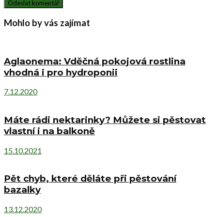
Mohlo by vás zajímat
Aglaonema: Vděčná pokojová rostlina
vhodná i pro hydroponii
7.12.2020
Máte rádi nektarinky? Můžete si pěstovat
vlastní i na balkoně
15.10.2021
Pět chyb, které děláte při pěstování
bazalky
13.12.2020