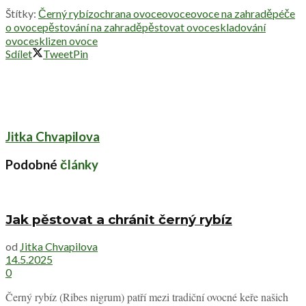
Štítky:
Černý rybíz
ochrana ovoce
ovoce
ovoce na zahradě
péče
o ovoce
pěstování na zahradě
pěstovat ovoce
skladování
ovoce
sklizen ovoce
Sdílet
Tweet
Pin
Jitka Chvapilova
Podobné
články
Jak pěstovat a chránit černý rybíz
od
Jitka Chvapilova
14.5.2025
0
Černý rybíz (Ribes nigrum) patří mezi tradiční ovocné keře našich