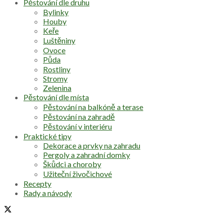
Pěstování dle druhu
Bylinky
Houby
Keře
Luštěniny
Ovoce
Půda
Rostliny
Stromy
Zelenina
Pěstování dle místa
Pěstování na balkóně a terase
Pěstování na zahradě
Pěstování v interiéru
Praktické tipy
Dekorace a prvky na zahradu
Pergoly a zahradní domky
Škůdci a choroby
Užiteční živočichové
Recepty
Rady a návody