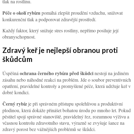
tlak na rostlinu.
Péče o okolí rybízu
pomáhá zlepšit proudění vzduchu, snižovat
konkurenční tlak a podporovat zdravější prostředí.
Každý faktor, který snižuje stres rostliny, nepřímo posiluje její
obranyschopnost.
Zdravý keř je nejlepší obranou proti
škůdcům
ochrana černého rybízu před škůdci
Úspěšná
nestojí na jediném
zásahu nebo náhodné reakci na problém. Jde o soubor preventivních
opatření, pravidelné kontroly a promyšlené péče, která udržuje keř v
dobré kondici.
Černý rybíz
je při správném přístupu spolehlivou a produktivní
plodinou, která dokáže přinášet bohatou úrodu po mnoho let. Pokud
pěstitel spojí správné stanoviště, pravidelný řez, rozumnou výživu a
včasnou kontrolu zdravotního stavu, výrazně se zvyšuje šance na
zdravý porost bez vážnějších problémů se škůdci.