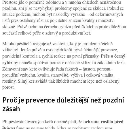
Přestože jde o poměrně odolnou a v mnoha ohledech nenáročnou
plodinu, ani jí se nevyhýbají problémy spojené se škůdci. Pokud se
situace podcení, mohou být následky výrazné – od deformovaných
listů přes oslabený růst až po citelné snížení kvality i množství
i
sklizně. Právě ochrana černého rybízu před škůdc
je proto důležitou
součástí celkové péče o zdravý a produktivní keř.
Mnoho pěstitelů reaguje až ve chvíli, kdy je problém zřetelně
viditelný. Jenže právě u ovocných keřů bývá účinnější prevence,
Péče o černý
pravidelná kontrola a rychlá reakce na první příznaky.
rybíz
by neměla spočívat pouze v občasné sklizni a základním řezu.
Zdravotní stav keře ovlivňuje řada faktorů – hustota porostu,
proudění vzduchu, kvalita stanoviště, výživa i celková vitalita
rostliny. Silný keř zvládá tlak škůdců mnohem lépe než oslabený
porost.
Proč je prevence důležitější než pozdní
zásah
ochrana rostlin před
Při pěstování ovocných keřů obecně platí, že
škůdci
funguje nejlépe tehdy, když se problémy zachytí včas.