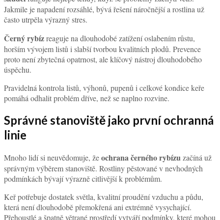
Jakmile je napadení rozsáhlé, bývá řešení náročnější a rostlina už
často utrpěla výrazný stres.
Černý rybíz
reaguje na dlouhodobé zatížení oslabením růstu,
horším vývojem listů i slabší tvorbou kvalitních plodů. Prevence
proto není zbytečná opatrnost, ale klíčový nástroj dlouhodobého
úspěchu.
Pravidelná kontrola listů, výhonů, pupenů i celkové kondice keře
pomáhá odhalit problém dříve, než se naplno rozvine.
Správné stanoviště jako první ochranná
linie
ochrana černého rybízu
Mnoho lidí si neuvědomuje, že
začíná už
správným výběrem stanoviště. Rostliny pěstované v nevhodných
podmínkách bývají výrazně citlivější k problémům.
Keř potřebuje dostatek světla, kvalitní proudění vzduchu a půdu,
která není dlouhodobě přemokřená ani extrémně vysychající.
Přehoustlé a špatně větrané prostředí vytváří podmínky, které mohou