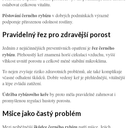
oslabovat celkovou vitalitu.
Pěstování černého rybízu
v dobrých podmínkách výrazně
podporuje přirozenou odolnost rostliny.
Pravidelný řez pro zdravější porost
řez černého
Jedním z nejúčinnějších preventivních opatření je
rybízu
. Přehoustlý keř znamená horší cirkulaci vzduchu, vyšší
vlhkost uvnitř porostu a celkově méně stabilní mikroklima.
To nejen zvyšuje riziko zdravotních problémů, ale také komplikuje
včasné odhalení škůdců. Dobře vedený keř je přehlednější, vitálnější
a lépe zvládá zatížení.
Údržba rybízového keře
by proto měla pravidelně zahrnovat i
promyšlenou regulaci hustoty porostu.
Mšice jako častý problém
škůdce černého rybízu
Mezi nejběžnější
patří mšice. Jejich