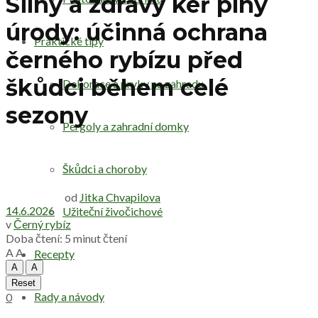
Silný a zdravý keř plný
úrody: účinná ochrana
Praktické tipy
černého rybízu před
škůdci během celé
Dekorace a prvky na zahradu
sezony
Pergoly a zahradní domky
Škůdci a choroby
od
Jitka Chvapilova
14.6.2026
Užiteční živočichové
v
Černý rybíz
Doba čtení: 5 minut čtení
A
A
Recepty
A
A
Reset
Rady a návody
0