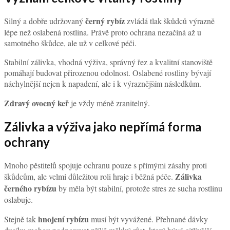
černý rybíz
Silný a dobře udržovaný
zvládá tlak škůdců výrazně
lépe než oslabená rostlina. Právě proto ochrana nezačíná až u
samotného škůdce, ale už v celkové péči.
Stabilní zálivka, vhodná výživa, správný řez a kvalitní stanoviště
pomáhají budovat přirozenou odolnost. Oslabené rostliny bývají
náchylnější nejen k napadení, ale i k výraznějším následkům.
Zdravý ovocný keř
je vždy méně zranitelný.
Zálivka a výživa jako nepřímá forma
ochrany
Mnoho pěstitelů spojuje ochranu pouze s přímými zásahy proti
Zálivka
škůdcům, ale velmi důležitou roli hraje i běžná péče.
černého rybízu
by měla být stabilní, protože stres ze sucha rostlinu
oslabuje.
hnojení rybízu
Stejně tak
musí být vyvážené. Přehnané dávky