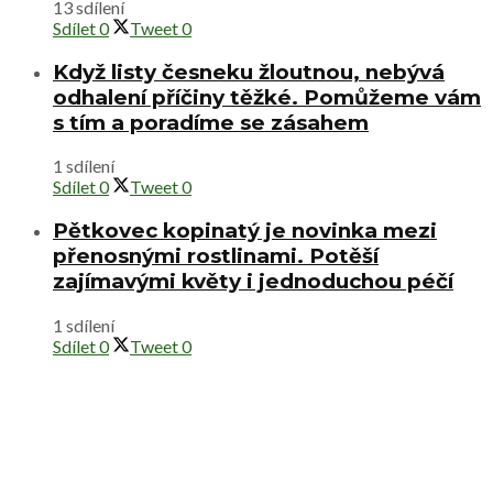
13 sdílení
Sdílet
0
Tweet
0
Když listy česneku žloutnou, nebývá
odhalení příčiny těžké. Pomůžeme vám
s tím a poradíme se zásahem
1 sdílení
Sdílet
0
Tweet
0
Pětkovec kopinatý je novinka mezi
přenosnými rostlinami. Potěší
zajímavými květy i jednoduchou péčí
1 sdílení
Sdílet
0
Tweet
0