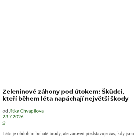
Zeleninové záhony pod útokem: Škůdci,
kteří během léta napáchají největší škody
od
Jitka Chvapilova
23.7.2026
0
Léto je obdobím bohaté úrody, ale zároveň představuje čas, kdy jsou