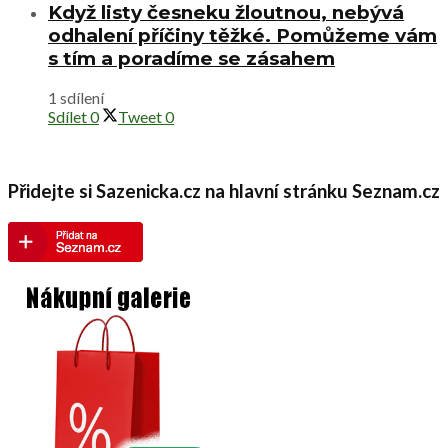
Když listy česneku žloutnou, nebývá
odhalení příčiny těžké. Pomůžeme vám
s tím a poradíme se zásahem
1 sdílení
Sdílet
0
Tweet
0
Přidejte si Sazenicka.cz na hlavní stránku Seznam.cz