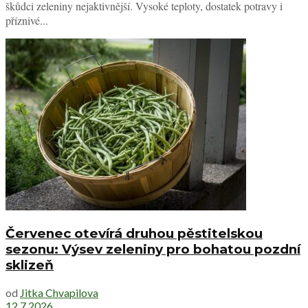
škůdci zeleniny nejaktivnější. Vysoké teploty, dostatek potravy i
příznivé...
Červenec otevírá druhou pěstitelskou
sezonu: Výsev zeleniny pro bohatou pozdní
sklizeň
od
Jitka Chvapilova
12.7.2026