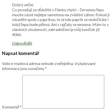
Dobrý večer,
Co považuji za důležité v článku chybí – červenou řepu
musíte sázet nejlépe samotnou na zvláštní záhon. Pokud jí
zásadité spolu s paprikou, to úrodu paprik se nedočkáte i
když řepa bude pěkná. Ani s rajčaty se nesnese. Mám to z
vlastních zkušeností, zahradničení je můj koníček již
40let.
Odpovědět
Napsat komentář
Vaše e-mailová adresa nebude zveřejněna.
Vyžadované
informace jsou označeny
*
Komentář
*