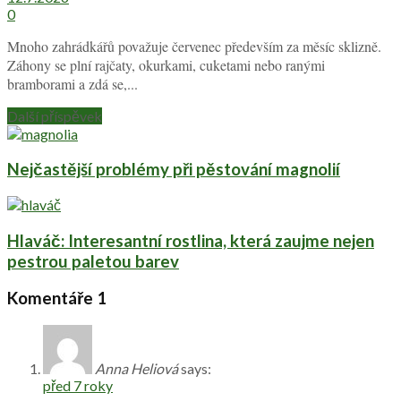
0
Mnoho zahrádkářů považuje červenec především za měsíc sklizně.
Záhony se plní rajčaty, okurkami, cuketami nebo ranými
bramborami a zdá se,...
Další příspěvek
Nejčastější problémy při pěstování magnolií
Hlaváč: Interesantní rostlina, která zaujme nejen
pestrou paletou barev
Komentáře
1
Anna Heliová
says:
před 7 roky