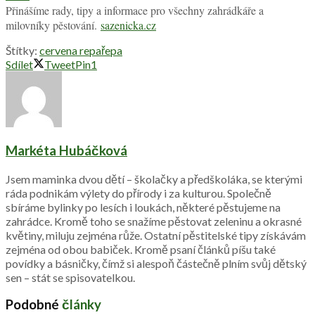
Přinášíme rady, tipy a informace pro všechny zahrádkáře a
milovníky pěstování.
sazenicka.cz
Štítky:
cervena repa
řepa
Sdílet
Tweet
Pin
1
Markéta Hubáčková
Jsem maminka dvou dětí – školačky a předškoláka, se kterými
ráda podnikám výlety do přírody i za kulturou. Společně
sbíráme bylinky po lesích i loukách, některé pěstujeme na
zahrádce. Kromě toho se snažíme pěstovat zeleninu a okrasné
květiny, miluju zejména růže. Ostatní pěstitelské tipy získávám
zejména od obou babiček. Kromě psaní článků píšu také
povídky a básničky, čímž si alespoň částečně plním svůj dětský
sen – stát se spisovatelkou.
Podobné
články