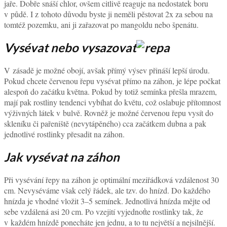
jaře. Dobře snáší chlor, ovšem citlivě reaguje na nedostatek boru
v půdě. I z tohoto důvodu byste ji neměli pěstovat 2x za sebou na
tomtéž pozemku, ani ji zařazovat po mangoldu nebo špenátu.
Vysévat nebo vysazovat
V zásadě je možné obojí, avšak přímý výsev přináší lepší úrodu.
Pokud chcete červenou řepu vysévat přímo na záhon, je lépe počkat
alespoň do začátku května. Pokud by totiž semínka přešla mrazem,
mají pak rostliny tendenci vybíhat do květu, což oslabuje přítomnost
výživných látek v bulvě. Rovněž je možné červenou řepu vysít do
skleníku či pařeniště (nevytápěného) cca začátkem dubna a pak
jednotlivé rostlinky přesadit na záhon.
Jak vysévat na záhon
Při vysévání řepy na záhon je optimální meziřádková vzdálenost 30
cm. Nevyséváme však celý řádek, ale tzv. do hnízd. Do každého
hnízda je vhodné vložit 3–5 semínek. Jednotlivá hnízda mějte od
sebe vzdálená asi 20 cm. Po vzejití vyjednoťte rostlinky tak, že
v každém hnízdě ponecháte jen jednu, a to tu největší a nejsilnější.