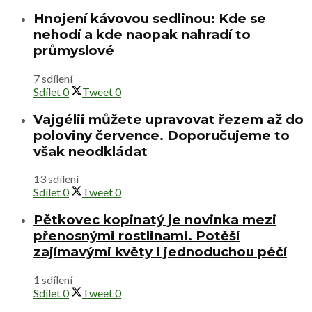
Hnojení kávovou sedlinou: Kde se
nehodí a kde naopak nahradí to
průmyslové
7 sdílení
Sdílet
0
Tweet
0
Vajgélii můžete upravovat řezem až do
poloviny července. Doporučujeme to
však neodkládat
13 sdílení
Sdílet
0
Tweet
0
Pětkovec kopinatý je novinka mezi
přenosnými rostlinami. Potěší
zajímavými květy i jednoduchou péčí
1 sdílení
Sdílet
0
Tweet
0