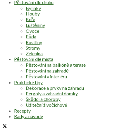
Pěstování dle druhu
Bylinky
Houby
Keře
Luštěniny
Ovoce
Půda
Rostliny
Stromy
Zelenina
Pěstování dle místa
Pěstování na balkóně a terase
Pěstování na zahradě
Pěstování v interiéru
Praktické tipy
Dekorace a prvky na zahradu
Pergoly a zahradní domky
Škůdci a choroby
Užiteční živočichové
Recepty
Rady a návody