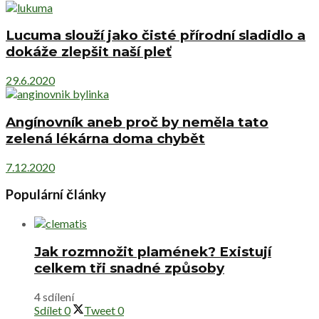
Lucuma slouží jako čisté přírodní sladidlo a
dokáže zlepšit naší pleť
29.6.2020
Angínovník aneb proč by neměla tato
zelená lékárna doma chybět
7.12.2020
Populární články
Jak rozmnožit plamének? Existují
celkem tři snadné způsoby
4 sdílení
Sdílet
0
Tweet
0