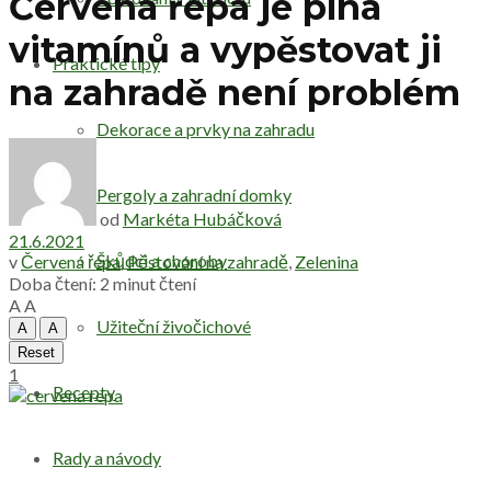
Červená řepa je plná
vitamínů a vypěstovat ji
Praktické tipy
na zahradě není problém
Dekorace a prvky na zahradu
Pergoly a zahradní domky
od
Markéta Hubáčková
21.6.2021
Škůdci a choroby
v
Červená řepa
,
Pěstování na zahradě
,
Zelenina
Doba čtení: 2 minut čtení
A
A
Užiteční živočichové
A
A
Reset
1
Recepty
Rady a návody