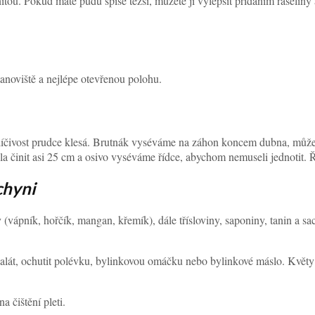
tou. Pokud máte půdu spíše těžší, můžete ji vylepšit přidáním rašeliny a 
tanoviště a nejlépe otevřenou polohu.
íčivost prudce klesá. Brutnák vyséváme na záhon koncem dubna, můžem
la činit asi 25 cm a osivo vyséváme řídce, abychom nemuseli jednotit
chyni
 (vápník, hořčík, mangan, křemík), dále třísloviny, saponiny, tanin a 
salát, ochutit polévku, bylinkovou omáčku nebo bylinkové máslo. Květy s
a čištění pleti.