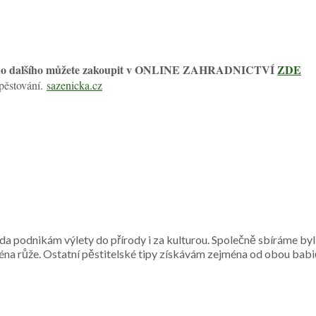
a mnoho dalšího můžete zakoupit v ONLINE ZAHRADNICTVÍ
ZDE
 pěstování.
sazenicka.cz
a podnikám výlety do přírody i za kulturou. Společně sbíráme byl
ména růže. Ostatní pěstitelské tipy získávám zejména od obou babi