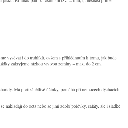
písku. Brutnák patří k rostlinám tzv. 2. trati, tj. nesnáší přímé
e vysévat i do truhlíků, ovšem s přihlédnutím k tomu, jak bude
. Řádky zakryjeme nízkou vrstvou zeminy – max. do 2 cm.
sacharidy. Má protizánětlivé účinky, pomáhá při nemocech dýchacích
e nakládají do octa nebo se jimi zdobí polévky, saláty, ale i sladké