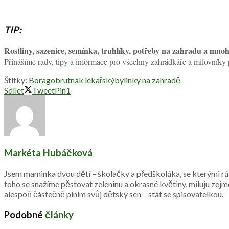
TIP:
Rostliny, sazenice, semínka, truhlíky, potřeby na zahradu 
Přinášíme rady, tipy a informace pro všechny zahrádkáře a milovníky
Štítky:
Borago
brutnák lékařský
bylinky na zahradě
Sdílet
Tweet
Pin
1
Markéta Hubáčková
Jsem maminka dvou dětí – školačky a předškoláka, se kterými rád
toho se snažíme pěstovat zeleninu a okrasné květiny, miluju zej
alespoň částečně plním svůj dětský sen – stát se spisovatelkou.
Podobné
články