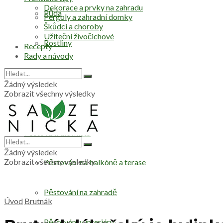
Dekorace a prvky na zahradu
Půda
Pergoly a zahradní domky
Škůdci a choroby
Užiteční živočichové
Rostliny
Recepty
Rady a návody
Stromy
Žádný výsledek
Zobrazit všechny výsledky
Zelenina
Pěstování dle místa
Žádný výsledek
Zobrazit všechny výsledky
Pěstování na balkóně a terase
Pěstování na zahradě
Úvod
Brutnák
Pěstování v interiéru