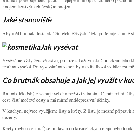
Brutnák potřebuje lehčí půdu – nejlépe hlinitopísčitou nebo písčitohlini
hnojení čerstvým chlévským hnojem.
Jaké stanoviště
Aby měl brutnák dostatek účinných léčivých látek, potřebuje slunné s
Jak vysévat
Vyséváme vždy čerstvé osivo, protože s každým dalším rokem jeho kl
rostlina vysoká. Při vysévání na záhon by meziřádková vzdálenost mě
Co brutnák obsahuje a jak jej využít v ku
Brutnák lékařský obsahuje velké množství vitamínu C, minerální látky
cest, čistí močové cesty a má mírné antidepresivní účinky.
V kuchyni nejvíce využijeme listy a květy. Z listů je možné připravit 
dezerty.
Květy (nebo i celá nať) se přidávají do kosmetických olejů nebo tonik n