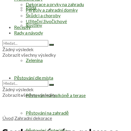
Dekorace a prvky na zahradu
Půda
Pergoly a zahradní domky
Škůdci a choroby
Užiteční živočichové
Rostliny
Recepty
Rady a návody
Stromy
Žádný výsledek
Zobrazit všechny výsledky
Zelenina
Pěstování dle místa
Žádný výsledek
Zobrazit všechny výsledky
Pěstování na balkóně a terase
Pěstování na zahradě
Úvod
Zahradní dekorace
Pěstování v interiéru