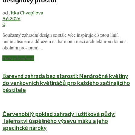
Jitka Chvapilova
Podobné
články
Večerní kouzlo zahrady: lucerny jako detail,