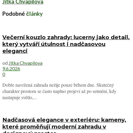
Místo, kde se pohodlí setkává s
každodenním využitím
Správně umístěná vířivka může výrazně změnit způsob, jakým svou
zahradu využíváte. Nejde pouze o luxusní doplněk, ale o funkční
součást prostoru, která podporuje relaxaci, regeneraci i společně
Domácí wellness
strávený čas.
přináší největší hodnotu tehdy, když
je pohodlně dostupné, bezpečné a příjemné v každodenním
používání.
Ideální místo nevzniká podle jediného pravidla, ale jako kombinace
praktičnosti, soukromí, bezpečnosti, technických možností a estetiky.
Pokud jsou všechny tyto prvky v rovnováze, stává se vířivka
skutečným centrem odpočinku, kam se budete rádi vracet bez
ohledu na roční období.
Štítky:
relax na zahradě
zahrada
zahradní vířivka
Sdílet
Tweet
Pin