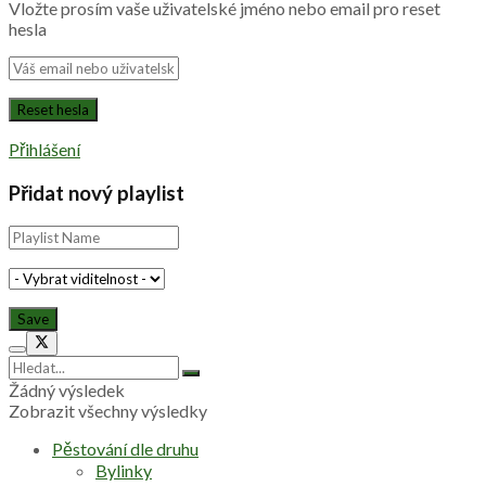
1 sdílení
Sdílet
0
Tweet
0
Přidejte si Sazenicka.cz na hlavní stránku Seznam.cz