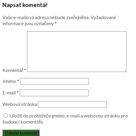
který vytváří útulnost i nadčasovou
eleganci
od
Jitka Chvapilova
9.6.2026
0
Dobře navržená zahrada nežije pouze během dne. Skutečný
charakter prostoru se často naplno projeví až po setmění, kdy
nastupuje světlo,...