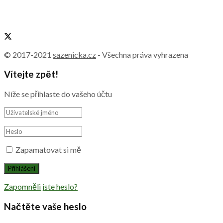
7 sdílení
Sdílet
0
Tweet
0
Vajgélii můžete upravovat řezem až do
poloviny července. Doporučujeme to
však neodkládat
13 sdílení
Sdílet
0
Tweet
0
Pětkovec kopinatý je novinka mezi
přenosnými rostlinami. Potěší
zajímavými květy i jednoduchou péčí
1 sdílení
Sdílet
0
Tweet
0
Když listy česneku žloutnou, nebývá
odhalení příčiny těžké. Pomůžeme vám
s tím a poradíme se zásahem