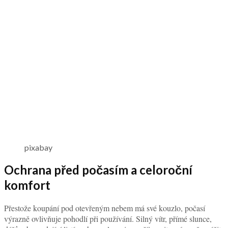
Vířivka má být místem klidu, regenerace a nerušeného odpočinku.
Pokud je umístěna na místě vystaveném pohledům sousedů,
kolemjdoucích nebo z oken okolních budov, může být komfort
Soukromí na zahradě
výrazně omezený.
proto patří mezi
nejčastější faktory, které lidé při výběru umístění řeší.
Vhodné je vybírat část zahrady, která přirozeně poskytuje určitou
míru intimity. Pomoci mohou živé ploty, pergoly, dřevěné zástěny,
dekorativní panely nebo vhodně řešená výsadba. Nejde však pouze
o vizuální bariéru. Dobře navržené oddělení prostoru může zároveň
zvýšit estetickou hodnotu celé relaxační zóny.
Při plánování je užitečné zamyslet se i nad sezónním vývojem
zahrady. Stromy a keře mohou v létě poskytovat dostatek krytí,
zatímco v zimě po opadání listů soukromí výrazně klesne.
Relaxační zóna na zahradě
by proto měla být navržena s ohledem
na celoroční využití.