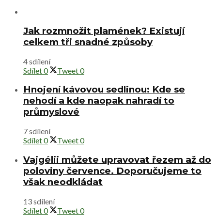
pěstitele
Červenobílý poklad zahrady i užitkové půdy:
Tajemství úspěšného výsevu máku a jeho
specifické nároky
Napsat komentář
Vaše e-mailová adresa nebude zveřejněna.
Vyžadované
informace jsou označeny
*
Komentář
*