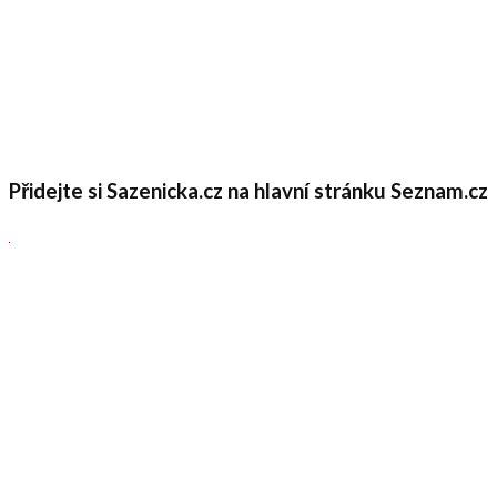
8.6.2020
Cuketová nadúroda? Skvělá šance pro
kuchyni i spižírnu
23.7.2025
Populární články
Jak rozmnožit plamének? Existují
celkem tři snadné způsoby
4 sdílení
Sdílet
0
Tweet
0
Hnojení kávovou sedlinou: Kde se
nehodí a kde naopak nahradí to
průmyslové