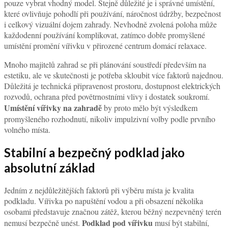
pixabay
Pořízení vířivky na zahradu je pro mnoho lidí splněným snem o