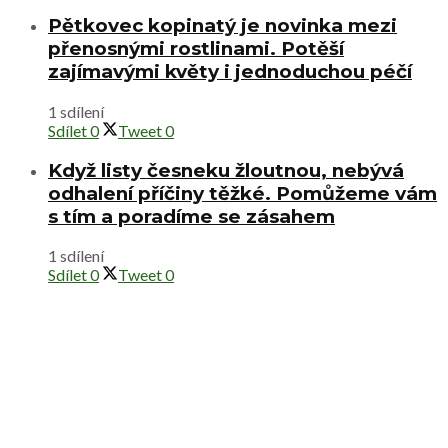
Jméno
*
E-mail
*
Webová stránka
Uložit do prohlížeče jméno, e-mail a webovou stránku pro
budoucí komentáře.
Mohlo by vás zajímat
Přemýšlíte o vlastní skalce? V prosinci si
můžete připravit základy
8.6.2020
Velikonoční výzdoba musí být jarně veselá