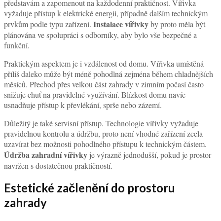
Přestože koupání pod otevřeným nebem má své kouzlo, počasí
výrazně ovlivňuje pohodlí při používání. Silný vítr, přímé slunce,
déšť nebo padající listí mohou relaxaci znepříjemnit a zároveň zvýšit
Ochrana vířivky před počasím
nároky na údržbu.
je proto
důležitým kritériem.
Větrné místo může způsobovat rychlejší ochlazování vody a snižovat
tepelný komfort uživatelů při opuštění vířivky. Naopak umístění v
závětří nebo poblíž vhodné konstrukce zvyšuje pohodlí i
energetickou efektivitu. Přímé slunce může být v některých situacích
příjemné, ale během letních dnů může být dlouhodobý pobyt méně
komfortní.
Velmi praktickým řešením je umístění poblíž pergoly, pod částečné
zastřešení nebo do prostoru s možností flexibilního krytí. Takové
Zastřešení
řešení chrání nejen uživatele, ale i samotnou technologii.
vířivky
může výrazně prodloužit životnost zařízení a snížit množství
nečistot ve vodě.
Praktická dostupnost a technické