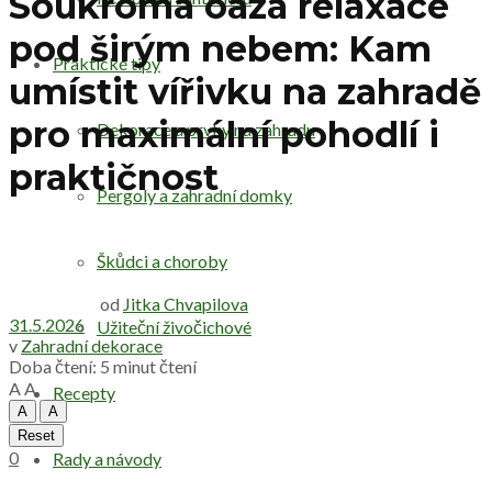
Soukromá oáza relaxace
pod širým nebem: Kam
Praktické tipy
umístit vířivku na zahradě
pro maximální pohodlí i
Dekorace a prvky na zahradu
praktičnost
Pergoly a zahradní domky
Škůdci a choroby
od
Jitka Chvapilova
31.5.2026
Užiteční živočichové
v
Zahradní dekorace
Doba čtení: 5 minut čtení
A
A
Recepty
A
A
Reset
0
Rady a návody