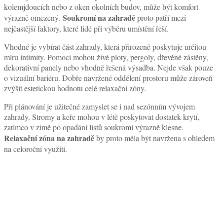
podkladu. Vířivka po napuštění vodou a při obsazení několika
osobami představuje značnou zátěž, kterou běžný nezpevněný terén
Podklad pod vířivku
nemusí bezpečně unést.
musí být stabilní,
rovný a dostatečně nosný, aby nedocházelo k deformacím
konstrukce nebo technickým problémům.
Ideální variantou bývá betonová deska, kvalitní zpevněná terasa
nebo jiný pevný povrch navržený pro vyšší zatížení. U některých
modelů lze využít speciální instalační podložky, vždy je však
potřeba respektovat doporučení výrobce. Umístění přímo na trávník
nebo měkkou půdu může na první pohled působit jednoduše, ale z
dlouhodobého hlediska často přináší komplikace.
Bezpečnost se netýká pouze konstrukce samotné. Okolní povrch by
měl být řešen tak, aby minimalizoval riziko uklouznutí při vstupu a
výstupu. Mokré prostředí kolem vířivky vyžaduje materiály s
Bezpečné okolí
protiskluzovými vlastnostmi a snadnou údržbou.
vířivky
je stejně důležité jako samotná stabilita zařízení.
Soukromí jako klíč k opravdové
relaxaci