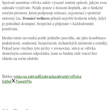
Estetické začlenění do prostoru
zahrady
Vířivka by neměla působit jako náhodně umístěný technický prvek.
Pokud je dobře zakomponována do celkového designu zahrady,
stává se přirozenou součástí exteriéru a zvyšuje celkovou atraktivitu
Design zahradní vířivky
prostoru.
proto není pouze otázkou
vzhledu samotného zařízení, ale i jeho okolí.
Působivě funguje propojení s terasou, dřevěným deckingem,
přírodními materiály nebo zelení. Relaxační zóna může být
doplněna decentním osvětlením, pohodlným posezením nebo prvky,
které navozují wellness atmosféru. Důležité je zachovat harmonii s
architekturou domu i charakterem zahrady.
I menší zahrady mohou nabídnout elegantní řešení, pokud je prostor
promyšlený. Někdy je vhodnější kompaktní a intimní kout než
Wellness na
dominantní umístění uprostřed otevřené plochy.
zahradě
má působit přirozeně a podporovat pocit odpočinku, nikoli
vytvářet vizuální chaos.