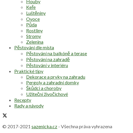
© 2017-2021
sazenicka.cz
- Všechna práva vyhrazena
Vítejte zpět!
Níže se přihlaste do vašeho účtu