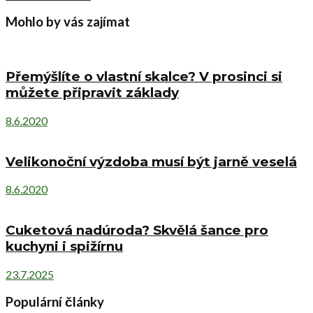
Nadčasová elegance v exteriéru: kameny,
které proměňují moderní zahradu v
designový prostor
od
Jitka Chvapilova
9.6.2026
0
Současný zahradní design se stále více inspiruje čistotou linií,
minimalismem a důrazem na harmonii mezi architekturou domu a
okolním prostorem....
Další příspěvek
Barevná zahrada bez starostí: Nenáročné květiny
do venkovních květináčů pro každého začínajícího