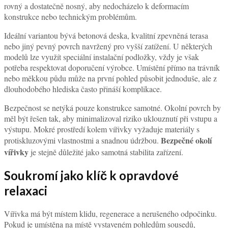
domácím wellness, místě odpočinku a prostoru, kde lze uniknout
každodennímu stresu bez nutnosti opouštět vlastní domov. Aby však
zahradní vířivka
skutečně přinášela maximální komfort, nestačí
pouze vybrat vhodný model. Stejně důležité je i správné umístění,
které ovlivňuje pohodlí při používání, náročnost údržby, bezpečnost
i celkový vizuální dojem zahrady. Nevhodně zvolená poloha může
každodenní používání komplikovat, zatímco dobře promyšlené
umístění promění vířivku v přirozené centrum domácí relaxace.
Mnoho majitelů zahrad se při plánování soustředí především na
estetiku, ale ve skutečnosti je potřeba skloubit více faktorů najednou.
Důležitá je technická připravenost prostoru, dostupnost elektrických
rozvodů, ochrana před povětrnostními vlivy i dostatek soukromí.
Umístění vířivky na zahradě
by proto mělo být výsledkem
promyšleného rozhodnutí, nikoliv impulzivní volby podle prvního
volného místa.
Stabilní a bezpečný podklad jako
absolutní základ
Jedním z nejdůležitějších faktorů při výběru místa je kvalita