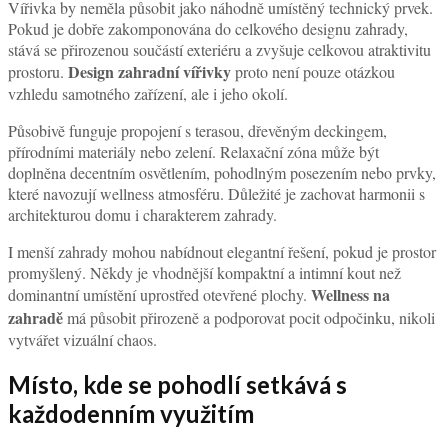
zázemí
Při výběru ideálního místa je snadné podlehnout estetickým
představám a zapomenout na každodenní praktičnost. Vířivka
vyžaduje přístup k elektrické energii, případně dalším technickým
Instalace vířivky
prvkům podle typu zařízení.
by proto měla být
plánována ve spolupráci s odborníky, aby bylo vše bezpečné a
funkční.
Praktickým aspektem je i vzdálenost od domu. Vířivka umístěná
příliš daleko může být méně pohodlná zejména během chladnějších
měsíců. Přechod přes velkou část zahrady v zimním počasí často
snižuje chuť na pravidelné využívání. Blízkost domu navíc
usnadňuje přístup k převlékání, sprše nebo zázemí.
Důležitý je také servisní přístup. Technologie vířivky vyžaduje
pravidelnou kontrolu a údržbu, proto není vhodné zařízení zcela
uzavírat bez možnosti pohodlného přístupu k technickým částem.
Údržba zahradní vířivky
je výrazně jednodušší, pokud je prostor
navržen s dostatečnou praktičností.