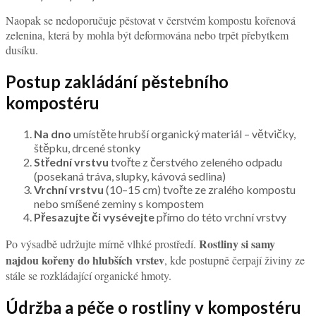
Naopak se nedoporučuje pěstovat v čerstvém kompostu kořenová
zelenina, která by mohla být deformována nebo trpět přebytkem
dusíku.
Postup zakládání pěstebního
kompostéru
Na dno
umístěte hrubší organický materiál – větvičky,
štěpku, drcené stonky
Střední vrstvu
tvořte z čerstvého zeleného odpadu
(posekaná tráva, slupky, kávová sedlina)
Vrchní vrstvu
(10–15 cm) tvořte ze zralého kompostu
nebo smíšené zeminy s kompostem
Přesazujte či vysévejte
přímo do této vrchní vrstvy
Rostliny si samy
Po výsadbě udržujte mírně vlhké prostředí.
najdou kořeny do hlubších vrstev
, kde postupně čerpají živiny ze
stále se rozkládající organické hmoty.
Údržba a péče o rostliny v kompostéru