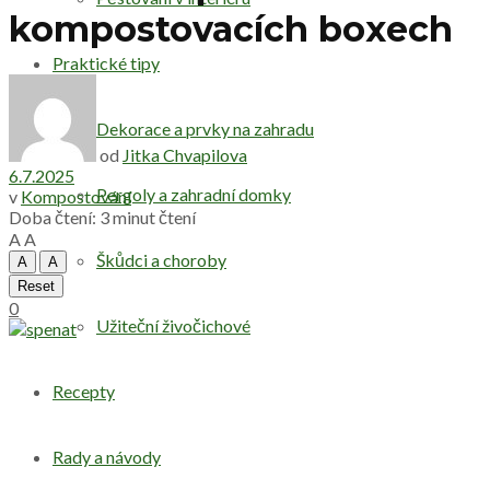
kompostovacích boxech
Praktické tipy
Dekorace a prvky na zahradu
od
Jitka Chvapilova
6.7.2025
Pergoly a zahradní domky
v
Kompostování
Doba čtení: 3 minut čtení
A
A
Škůdci a choroby
A
A
Reset
0
Užiteční živočichové
Recepty
Rady a návody