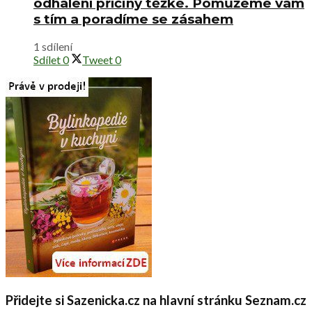
odhalení příčiny těžké. Pomůžeme vám
s tím a poradíme se zásahem
1 sdílení
Sdílet
0
Tweet
0
Přidejte si Sazenicka.cz na hlavní stránku Seznam.cz