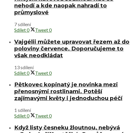
nehodí a kde naopak nahradí to
průmyslové
7 sdílení
Sdílet
0
Tweet
0
Vajgélii můžete upravovat řezem až do
poloviny července. Doporučujeme to
však neodkládat
13 sdílení
Sdílet
0
Tweet
0
Pětkovec kopinatý je novinka mezi
přenosnými rostlinami. Potěší
zajímavými květy i jednoduchou péčí
1 sdílení
Sdílet
0
Tweet
0
Když listy česneku žloutnou, nebývá