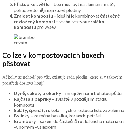
Přístup ke světlu
– box musí být na slunném místě,
pokud se do něj mají sázet plodiny
Zralost kompostu
– ideální je kombinovat
částečně
rozložený kompost
s vrchní vrstvou
zralého
kompostu
pro výsev
envato
Co lze v kompostovacích boxech
pěstovat
Ačkoliv se nehodí pro vše, existuje řada plodin, které si v takovém
prostředí doslova libují:
Dýně, cukety a okurky
– milují živinami bohatou půdu
Rajčata a papriky
– zvláště v pozdějším stádiu
kompostu
Saláty, špenát, rukola
– rychle rostoucí listová zelenina
Bylinky
– zejména bazalka, koriandr, petržel
Brambory
– sázení do částečně rozloženého materiálu s
výborným výsledkem