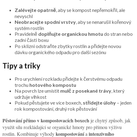
Zalévejte opatrně
, aby se kompost nepřemokřil, ale
nevyschl
Neobracejte spodní vrstvy
, aby se nenarušil kořenový
systém rostlin
Pravidelně
doplňujte organickou hmotu
do stran nebo
zadní části boxu
Po sklizni odstraňte zbytky rostlin a přidejte novou
dávku organického odpadu pro další sezónu
Tipy a triky
Pro urychlení rozkladu přidejte k čerstvému odpadu
trochu
hotového kompostu
Na povrch lze umístit
mulč z posekané trávy
, který
udržuje vlhkost
Pokud pěstujete ve více boxech,
střídejte úlohy
– jeden
rok kompostování, druhý rok pěstování
Pěstování přímo v kompostovacích boxech
je chytrý způsob, jak
využít sílu rozkládající se organické hmoty pro přímou výživu
kompostování
intenzivního
rostlin. Kombinuje výhody
a