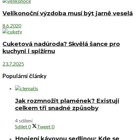
Velikonoční výzdoba musí být jarně veselá
8.6.2020
Cuketová nadúroda? Skvělá šance pro
kuchyni i spižírnu
23.7.2025
Populární články
Jak rozmnožit plamének? Existují
celkem tři snadné způsoby
4 sdílení
Sdílet
0
Tweet
0
Hnojení kávovou sedlinou: Kde se