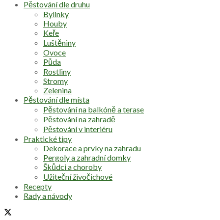
Pěstování dle druhu
Bylinky
Houby
Keře
Luštěniny
Ovoce
Půda
Rostliny
Stromy
Zelenina
Pěstování dle místa
Pěstování na balkóně a terase
Pěstování na zahradě
Pěstování v interiéru
Praktické tipy
Dekorace a prvky na zahradu
Pergoly a zahradní domky
Škůdci a choroby
Užiteční živočichové
Recepty
Rady a návody