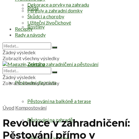
Dekorace a prvky na zahradu
Půda
Pergoly a zahradní domky
Škůdci a choroby
Užiteční živočichové
Rostliny
Recepty
Rady a návody
Stromy
Žádný výsledek
Zobrazit všechny výsledky
Zelenina
Žádný výsledek
Pěstování dle místa
Zobrazit všechny výsledky
Pěstování na balkóně a terase
Úvod
Kompostování
Pěstování na zahradě
Revoluce v zahradničení:
Pěstování přímo v
Pěstování v interiéru