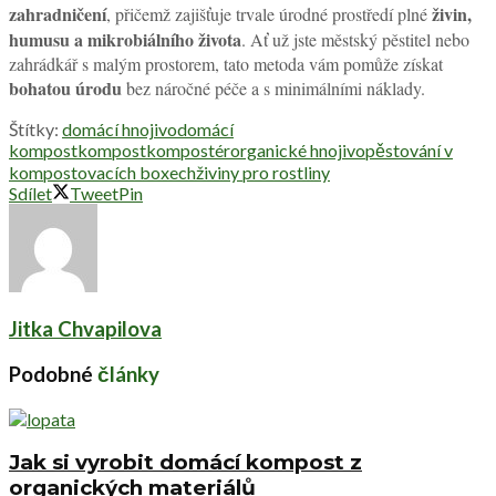
zahradničení
živin,
, přičemž zajišťuje trvale úrodné prostředí plné
humusu a mikrobiálního života
. Ať už jste městský pěstitel nebo
zahrádkář s malým prostorem, tato metoda vám pomůže získat
bohatou úrodu
bez náročné péče a s minimálními náklady.
Štítky:
domácí hnojivo
domácí
kompost
kompost
kompostér
organické hnojivo
pěstování v
kompostovacích boxech
živiny pro rostliny
Sdílet
Tweet
Pin
Jitka Chvapilova
Podobné
články
Jak si vyrobit domácí kompost z
organických materiálů