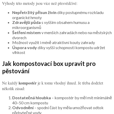
Výhody této metody jsou více než přesvědčivé:
Nepřetržitý přísun živin
díky postupnému rozkladu
organické hmoty
Zdravější půda
s vyšším obsahem humusu a
mikroorganismů
Šetření místem
v menších zahradách nebo na městských
dvorech
Možnost využít i méně atraktivní kouty zahrady
Úspora vody
díky vyšší schopnosti kompostu udržet
vlhkost
Jak kompostovací box upravit pro
pěstování
kompostér
Ne každý
je k tomu vhodný ihned. Je třeba dodržet
několik zásad:
Dostatečná hloubka
– kompostér by měl mít minimálně
40–50 cm kompostu
Odvodnění
– spodní část by měla umožňovat odtok
přebytečné vody