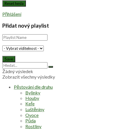
Přihlášení
Přidat nový playlist
Žádný výsledek
Zobrazit všechny výsledky
Pěstování dle druhu
Bylinky
Houby
Keře
Luštěniny
Ovoce
Půda
Rostliny