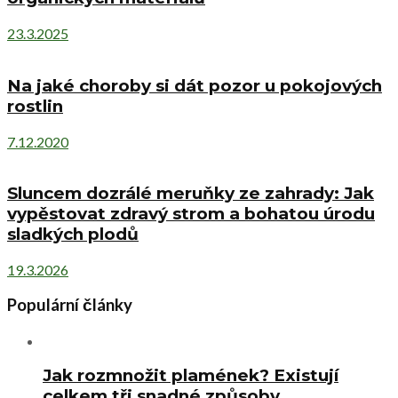
23.3.2025
Na jaké choroby si dát pozor u pokojových
rostlin
7.12.2020
Sluncem dozrálé meruňky ze zahrady: Jak
vypěstovat zdravý strom a bohatou úrodu
sladkých plodů
19.3.2026
Populární články
Jak rozmnožit plamének? Existují
celkem tři snadné způsoby