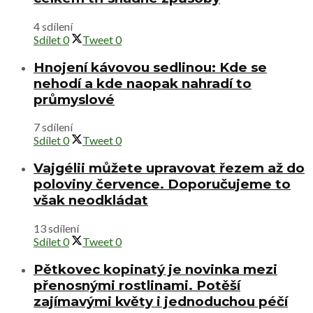
4 sdílení
Sdílet
0
Tweet
0
Hnojení kávovou sedlinou: Kde se
nehodí a kde naopak nahradí to
průmyslové
7 sdílení
Sdílet
0
Tweet
0
Vajgélii můžete upravovat řezem až do
poloviny července. Doporučujeme to
však neodkládat
13 sdílení
Sdílet
0
Tweet
0
Pětkovec kopinatý je novinka mezi
přenosnými rostlinami. Potěší
zajímavými květy i jednoduchou péčí