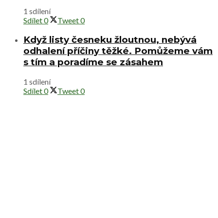
1 sdílení
Sdílet
0
Tweet
0
Když listy česneku žloutnou, nebývá
odhalení příčiny těžké. Pomůžeme vám
s tím a poradíme se zásahem
1 sdílení
Sdílet
0
Tweet
0