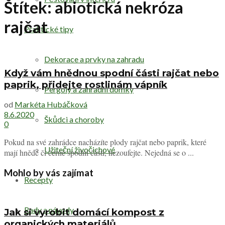
Štítek:
abiotická nekróza
rajčat
Praktické tipy
Dekorace a prvky na zahradu
Když vám hnědnou spodní části rajčat nebo
paprik, přidejte rostlinám vápník
Pergoly a zahradní domky
od
Markéta Hubáčková
8.6.2020
Škůdci a choroby
0
Pokud na své zahrádce nacházíte plody rajčat nebo paprik, které
Užiteční živočichové
mají hnědé či černé spodní části, nezoufejte. Nejedná se o ...
Mohlo by vás zajímat
Recepty
Rady a návody
Jak si vyrobit domácí kompost z
organických materiálů