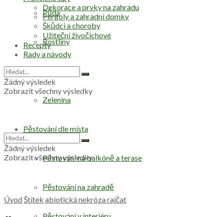
Dekorace a prvky na zahradu
Půda
Pergoly a zahradní domky
Škůdci a choroby
Užiteční živočichové
Rostliny
Recepty
Rady a návody
Stromy
Žádný výsledek
Zobrazit všechny výsledky
Zelenina
Pěstování dle místa
Žádný výsledek
Zobrazit všechny výsledky
Pěstování na balkóně a terase
Pěstování na zahradě
Úvod
Štítek
abiotická nekróza rajčat
Pěstování v interiéru