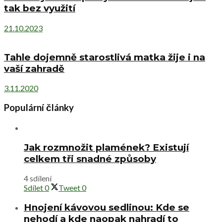
tak bez využití
21.10.2023
Tahle dojemně starostlivá matka žije i na
vaší zahradě
3.11.2020
Populární články
Jak rozmnožit plamének? Existují
celkem tři snadné způsoby
4 sdílení
Sdílet
0
Tweet
0
Hnojení kávovou sedlinou: Kde se
nehodí a kde naopak nahradí to