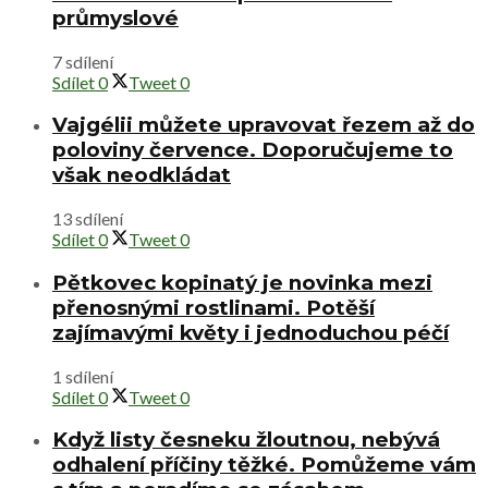
průmyslové
7 sdílení
Sdílet
0
Tweet
0
Vajgélii můžete upravovat řezem až do
poloviny července. Doporučujeme to
však neodkládat
13 sdílení
Sdílet
0
Tweet
0
Pětkovec kopinatý je novinka mezi
přenosnými rostlinami. Potěší
zajímavými květy i jednoduchou péčí
1 sdílení
Sdílet
0
Tweet
0
Když listy česneku žloutnou, nebývá
odhalení příčiny těžké. Pomůžeme vám