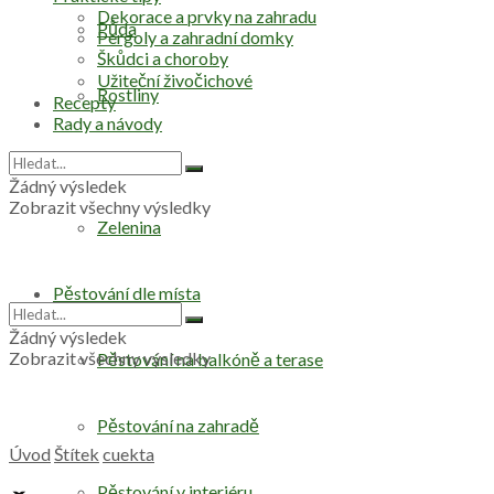
Dekorace a prvky na zahradu
Půda
Pergoly a zahradní domky
Škůdci a choroby
Užiteční živočichové
Rostliny
Recepty
Rady a návody
Stromy
Žádný výsledek
Zobrazit všechny výsledky
Zelenina
Pěstování dle místa
Žádný výsledek
Zobrazit všechny výsledky
Pěstování na balkóně a terase
Pěstování na zahradě
Úvod
Štítek
cuekta
Pěstování v interiéru