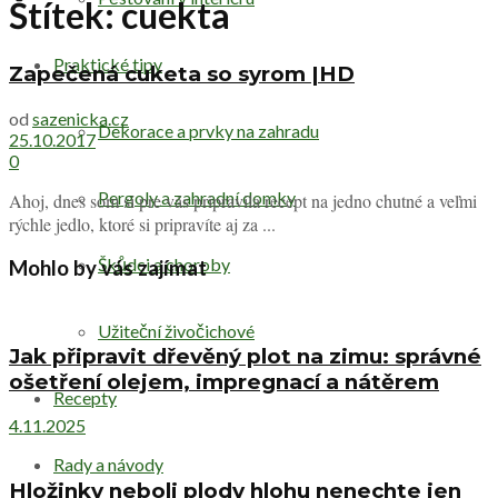
Štítek:
cuekta
Praktické tipy
Zapečená cuketa so syrom |HD
od
sazenicka.cz
Dekorace a prvky na zahradu
25.10.2017
0
Pergoly a zahradní domky
Ahoj, dnes som si pre vás pripravila recept na jedno chutné a veľmi
rýchle jedlo, ktoré si pripravíte aj za ...
Škůdci a choroby
Mohlo by vás zajímat
Užiteční živočichové
Jak připravit dřevěný plot na zimu: správné
ošetření olejem, impregnací a nátěrem
Recepty
4.11.2025
Rady a návody
Hložinky neboli plody hlohu nenechte jen