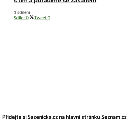
s tím a poradíme se zásahem
1 sdílení
Sdílet
0
Tweet
0
Přidejte si Sazenicka.cz na hlavní stránku Seznam.cz