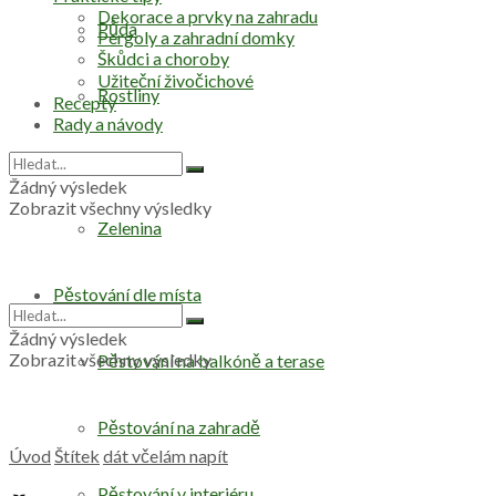
Dekorace a prvky na zahradu
Půda
Pergoly a zahradní domky
Škůdci a choroby
Užiteční živočichové
Rostliny
Recepty
Rady a návody
Stromy
Žádný výsledek
Zobrazit všechny výsledky
Zelenina
Pěstování dle místa
Žádný výsledek
Zobrazit všechny výsledky
Pěstování na balkóně a terase
Pěstování na zahradě
Úvod
Štítek
dát včelám napít
Pěstování v interiéru