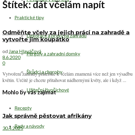
Štítek:
dát včelám napít
Praktické tipy
Odměňte včely za jejich práci na zahradě a
Dekorace a prvky na zahradu
vytvořte jim koupátko
od
Jana Hlaváčová
Pergoly a zahradní domky
8.6.2020
0
Škůdci a choroby
Vytvoření zahrady přátelské k včelám znamená více než jen výsadbu
květin. Určitě je chcete přitahovat nádhernými květy, ale i když ...
Užiteční živočichové
Mohlo by vás zajímat
Recepty
Jak správně pěstovat afrikány
Rady a návody
30.4.2025