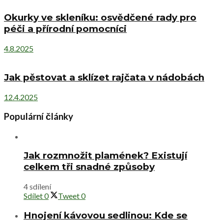
Okurky ve skleníku: osvědčené rady pro
péči a přírodní pomocníci
4.8.2025
Jak pěstovat a sklízet rajčata v nádobách
12.4.2025
Populární články
Jak rozmnožit plamének? Existují
celkem tři snadné způsoby
4 sdílení
Sdílet
0
Tweet
0
Hnojení kávovou sedlinou: Kde se