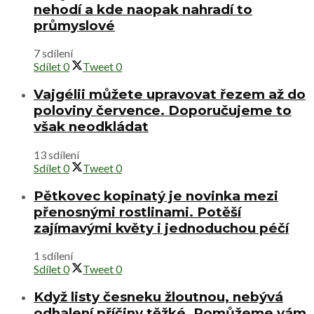
nehodí a kde naopak nahradí to
průmyslové
7 sdílení
Sdílet
0
Tweet
0
Vajgélii můžete upravovat řezem až do
poloviny července. Doporučujeme to
však neodkládat
13 sdílení
Sdílet
0
Tweet
0
Pětkovec kopinatý je novinka mezi
přenosnými rostlinami. Potěší
zajímavými květy i jednoduchou péčí
1 sdílení
Sdílet
0
Tweet
0
Když listy česneku žloutnou, nebývá
odhalení příčiny těžké. Pomůžeme vám