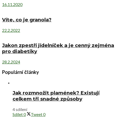
16.11.2020
Víte, co je granola?
22.2.2022
Jakon zpestří jídelníček a je cenný zejména
pro diabetiky
28.2.2024
Populární články
Jak rozmnožit plamének? Existují
celkem tři snadné způsoby
4 sdílení
Sdílet
0
Tweet
0