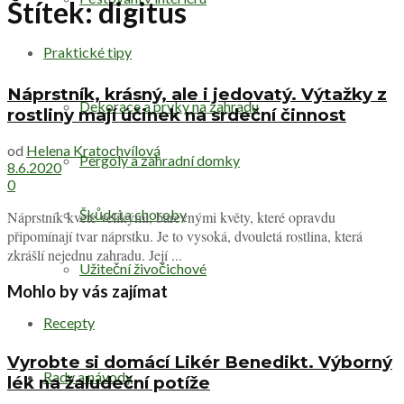
Štítek:
digitus
Praktické tipy
Náprstník, krásný, ale i jedovatý. Výtažky z
Dekorace a prvky na zahradu
rostliny mají účinek na srdeční činnost
od
Helena Kratochvílová
Pergoly a zahradní domky
8.6.2020
0
Škůdci a choroby
Náprstník kvete velikými, barevnými květy, které opravdu
připomínají tvar náprstku. Je to vysoká, dvouletá rostlina, která
zkrášlí nejednu zahradu. Její ...
Užiteční živočichové
Mohlo by vás zajímat
Recepty
Vyrobte si domácí Likér Benedikt. Výborný
Rady a návody
lék na žaludeční potíže