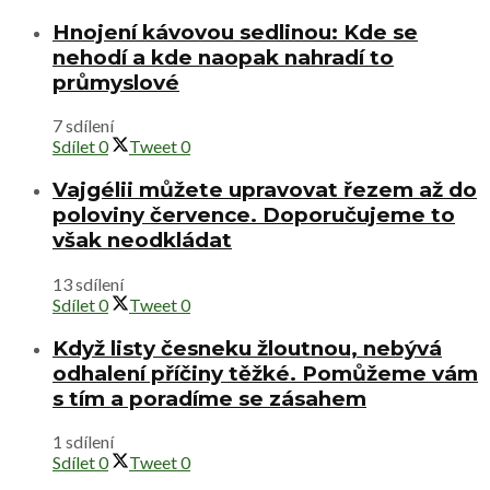
Hnojení kávovou sedlinou: Kde se
nehodí a kde naopak nahradí to
průmyslové
7 sdílení
Sdílet
0
Tweet
0
Vajgélii můžete upravovat řezem až do
poloviny července. Doporučujeme to
však neodkládat
13 sdílení
Sdílet
0
Tweet
0
Když listy česneku žloutnou, nebývá
odhalení příčiny těžké. Pomůžeme vám
s tím a poradíme se zásahem
1 sdílení
Sdílet
0
Tweet
0