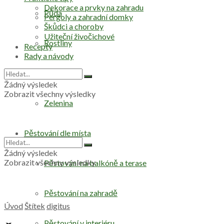
Dekorace a prvky na zahradu
Půda
Pergoly a zahradní domky
Škůdci a choroby
Užiteční živočichové
Rostliny
Recepty
Rady a návody
Stromy
Žádný výsledek
Zobrazit všechny výsledky
Zelenina
Pěstování dle místa
Žádný výsledek
Zobrazit všechny výsledky
Pěstování na balkóně a terase
Pěstování na zahradě
Úvod
Štítek
digitus
Pěstování v interiéru