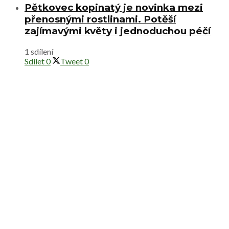
Pětkovec kopinatý je novinka mezi
přenosnými rostlinami. Potěší
zajímavými květy i jednoduchou péčí
1 sdílení
Sdílet
0
Tweet
0