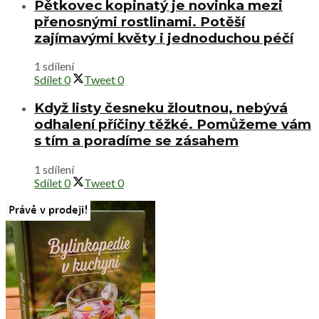
Pětkovec kopinatý je novinka mezi
přenosnými rostlinami. Potěší
zajímavými květy i jednoduchou péčí
1 sdílení
Sdílet
0
Tweet
0
Když listy česneku žloutnou, nebývá
odhalení příčiny těžké. Pomůžeme vám
s tím a poradíme se zásahem
1 sdílení
Sdílet
0
Tweet
0