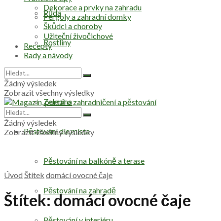
Dekorace a prvky na zahradu
Půda
Pergoly a zahradní domky
Škůdci a choroby
Užiteční živočichové
Rostliny
Recepty
Rady a návody
Stromy
Žádný výsledek
Zobrazit všechny výsledky
Zelenina
Žádný výsledek
Pěstování dle místa
Zobrazit všechny výsledky
Pěstování na balkóně a terase
Úvod
Štítek
domácí ovocné čaje
Pěstování na zahradě
Štítek:
domácí ovocné čaje
Pěstování v interiéru