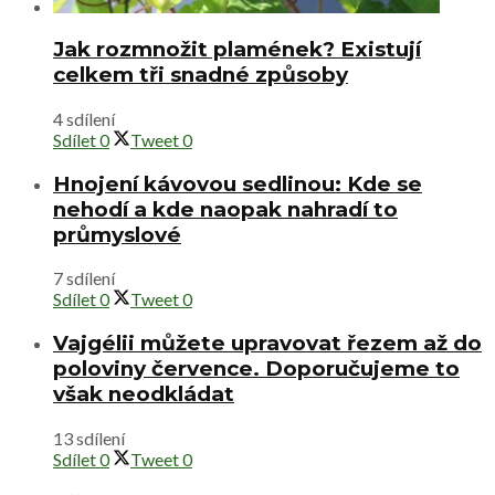
Jak rozmnožit plamének? Existují
celkem tři snadné způsoby
4 sdílení
Sdílet
0
Tweet
0
Hnojení kávovou sedlinou: Kde se
nehodí a kde naopak nahradí to
průmyslové
7 sdílení
Sdílet
0
Tweet
0
Vajgélii můžete upravovat řezem až do
poloviny července. Doporučujeme to
však neodkládat
13 sdílení
Sdílet
0
Tweet
0