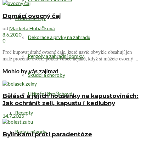
Domácí ovocný čaj
Praktické tipy
od
Markéta Hubáčková
8.6.2020
Dekorace a prvky na zahradu
0
Proč kupovat drahé ovocné čaje, které navíc obvykle obsahují jen
Pergoly a zahradní domky
malé procento ovoce, pokud vůbec nějaké, když si můžete ovocný ...
Mohlo by vás zajímat
Škůdci a choroby
Užiteční živočichové
Bělásci a jejich housenky na kapustovinách:
Jak ochránit zelí, kapustu i kedlubny
Recepty
14.7.2025
Rady a návody
Bylinkami proti paradentóze