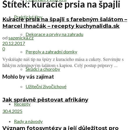
Štítek:
kuracie prsia na špajli
Praktické tipy
Kuracie prsia na špajli s farebným šalátom –
Marcel Ihnačák – recepty kuchynalidla.sk
Dekorace a prvky na zahradu
od
sazenicka.cz
20.12.2017
0
Pergoly a zahradní domky
Vyskúšajte náš tip na špízy z kuracieho mäsa a cukety. Servírujte s
ľahkým zeleninovým šalátom s kapiou. Celý postup prípravy ...
Škůdci a choroby
Mohlo by vás zajímat
Užiteční živočichové
Jak správně pěstovat afrikány
Recepty
30.4.2025
Rady a návody
Význam fotosyntézy a její důležitost pro