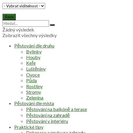
Žádný výsledek
Zobrazit všechny výsledky
Pěstování dle druhu
Bylinky
Houby
Keře
Luštěniny
Ovoce
Půda
Rostliny
Stromy
Zelenina
Pěstování dle místa
Pěstování na balkóně a terase
Pěstování na zahradě
Pěstování v interiéru
Praktické tipy
Dekorace a prvky na zahradu