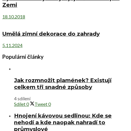
Zemi
18.10.2018
Umělá zimní dekorace do zahrady
5.11.2024
Populární články
Jak rozmnožit plamének? Existují
celkem tři snadné způsoby
4 sdílení
Sdílet
0
Tweet
0
Hnojení kávovou sedlinou: Kde se
nehodí a kde naopak nahradí to
průmyslové