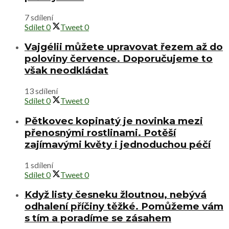
7 sdílení
Sdílet
0
Tweet
0
Vajgélii můžete upravovat řezem až do
poloviny července. Doporučujeme to
však neodkládat
13 sdílení
Sdílet
0
Tweet
0
Pětkovec kopinatý je novinka mezi
přenosnými rostlinami. Potěší
zajímavými květy i jednoduchou péčí
1 sdílení
Sdílet
0
Tweet
0
Když listy česneku žloutnou, nebývá
odhalení příčiny těžké. Pomůžeme vám
s tím a poradíme se zásahem