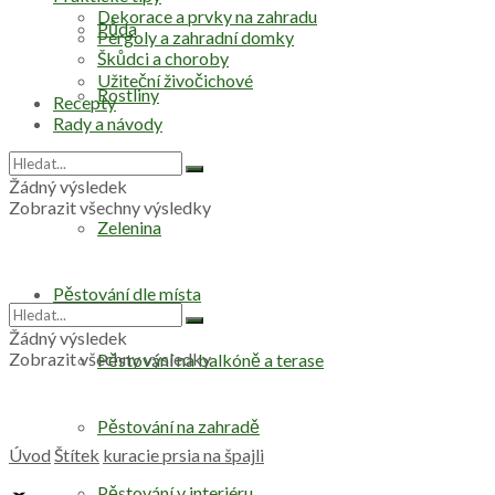
Dekorace a prvky na zahradu
Půda
Pergoly a zahradní domky
Škůdci a choroby
Užiteční živočichové
Rostliny
Recepty
Rady a návody
Stromy
Žádný výsledek
Zobrazit všechny výsledky
Zelenina
Pěstování dle místa
Žádný výsledek
Zobrazit všechny výsledky
Pěstování na balkóně a terase
Pěstování na zahradě
Úvod
Štítek
kuracie prsia na špajli
Pěstování v interiéru