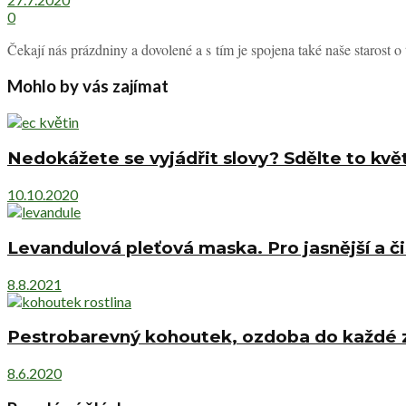
0
Čekají nás prázdniny a dovolené a s tím je spojena také naše starost o t
Mohlo by vás zajímat
Nedokážete se vyjádřit slovy? Sdělte to kvě
10.10.2020
Levandulová pleťová maska. Pro jasnější a či
8.8.2021
Pestrobarevný kohoutek, ozdoba do každé 
8.6.2020