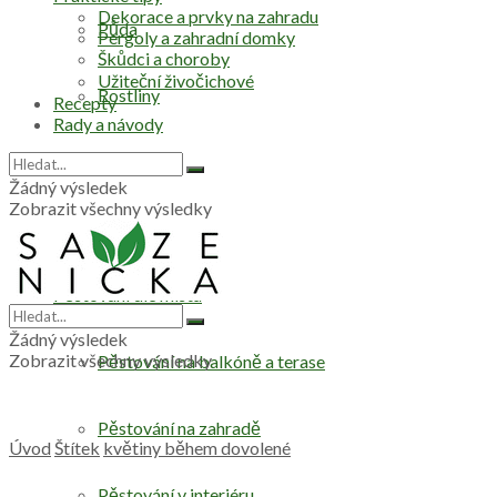
Dekorace a prvky na zahradu
Půda
Pergoly a zahradní domky
Škůdci a choroby
Užiteční živočichové
Rostliny
Recepty
Rady a návody
Stromy
Žádný výsledek
Zobrazit všechny výsledky
Zelenina
Pěstování dle místa
Žádný výsledek
Zobrazit všechny výsledky
Pěstování na balkóně a terase
Pěstování na zahradě
Úvod
Štítek
květiny během dovolené
Pěstování v interiéru