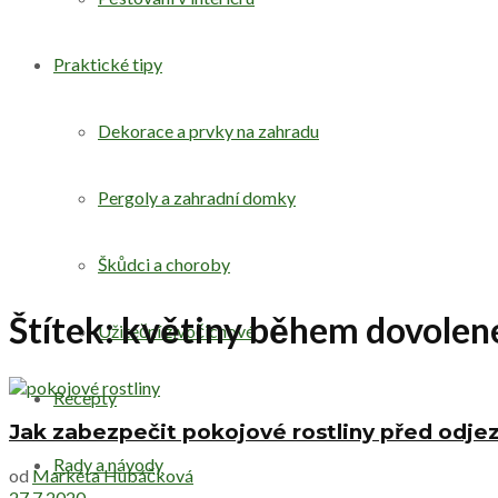
Praktické tipy
Dekorace a prvky na zahradu
Pergoly a zahradní domky
Škůdci a choroby
Štítek:
květiny během dovolen
Užiteční živočichové
Recepty
Jak zabezpečit pokojové rostliny před odj
Rady a návody
od
Markéta Hubáčková
27.7.2020