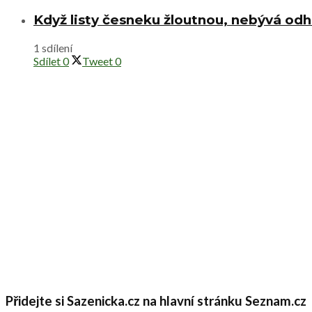
Když listy česneku žloutnou, nebývá od
1 sdílení
Sdílet
0
Tweet
0
Přidejte si Sazenicka.cz na hlavní stránku Seznam.cz