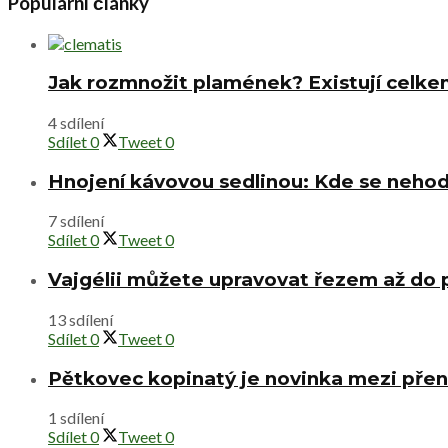
Populární články
Jak rozmnožit plamének? Existují celke
4 sdílení
Sdílet
0
Tweet
0
Hnojení kávovou sedlinou: Kde se nehod
7 sdílení
Sdílet
0
Tweet
0
Vajgélii můžete upravovat řezem až do
13 sdílení
Sdílet
0
Tweet
0
Pětkovec kopinatý je novinka mezi přen
1 sdílení
Sdílet
0
Tweet
0