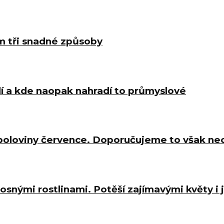
m tři snadné způsoby
í a kde naopak nahradí to průmyslové
 poloviny července. Doporučujeme to však ne
osnými rostlinami. Potěší zajímavými květy i