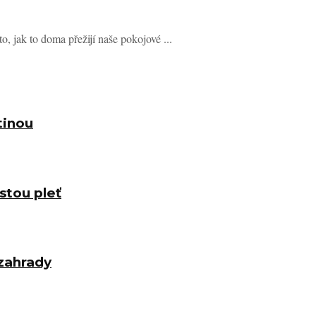
o, jak to doma přežijí naše pokojové ...
tinou
stou pleť
zahrady