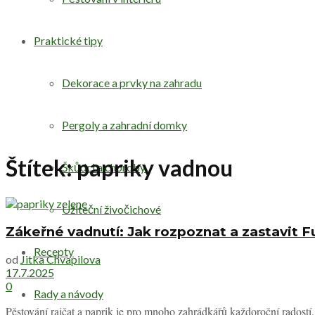
Praktické tipy
Dekorace a prvky na zahradu
Pergoly a zahradní domky
Štítek:
papriky vadnou
Škůdci a choroby
Užiteční živočichové
Zákeřné vadnutí: Jak rozpoznat a zastavit Fu
Recepty
od
Jitka Chvapilova
17.7.2025
0
Rady a návody
Pěstování rajčat a paprik je pro mnoho zahrádkářů každoroční radostí.