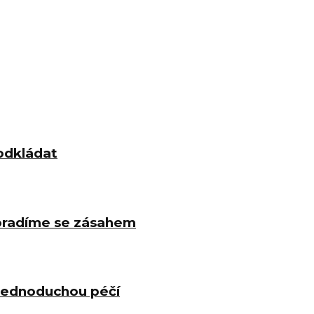
odkládat
poradíme se zásahem
 jednoduchou péčí