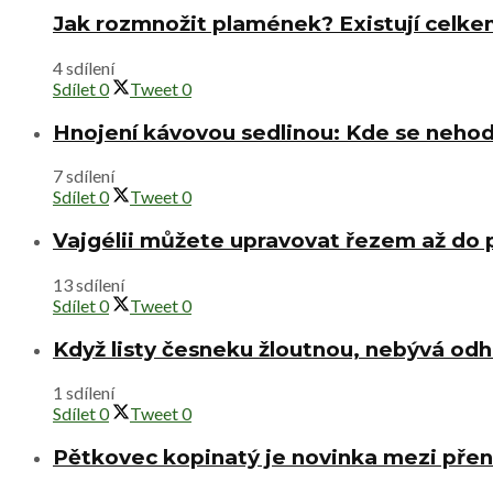
Jak rozmnožit plamének? Existují celke
4 sdílení
Sdílet
0
Tweet
0
Hnojení kávovou sedlinou: Kde se nehod
7 sdílení
Sdílet
0
Tweet
0
Vajgélii můžete upravovat řezem až do
13 sdílení
Sdílet
0
Tweet
0
Když listy česneku žloutnou, nebývá od
1 sdílení
Sdílet
0
Tweet
0
Pětkovec kopinatý je novinka mezi přen