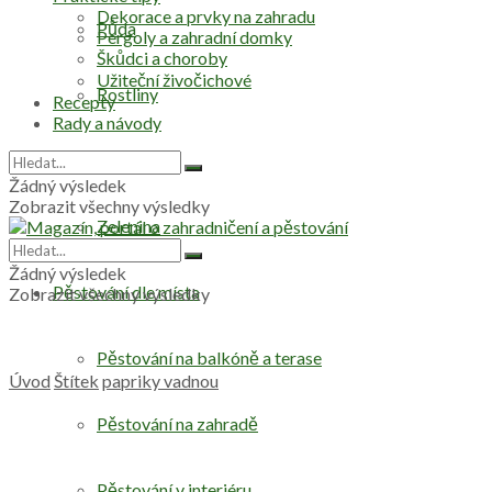
Dekorace a prvky na zahradu
Půda
Pergoly a zahradní domky
Škůdci a choroby
Užiteční živočichové
Rostliny
Recepty
Rady a návody
Stromy
Žádný výsledek
Zobrazit všechny výsledky
Zelenina
Žádný výsledek
Pěstování dle místa
Zobrazit všechny výsledky
Pěstování na balkóně a terase
Úvod
Štítek
papriky vadnou
Pěstování na zahradě
Pěstování v interiéru