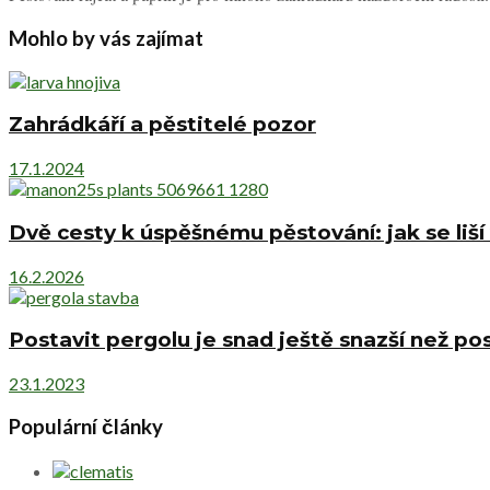
Mohlo by vás zajímat
Zahrádkáří a pěstitelé pozor
17.1.2024
Dvě cesty k úspěšnému pěstování: jak se liší
16.2.2026
Postavit pergolu je snad ještě snazší než pos
23.1.2023
Populární články