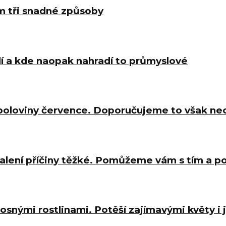
m tři snadné způsoby
í a kde naopak nahradí to průmyslové
 poloviny července. Doporučujeme to však ne
halení příčiny těžké. Pomůžeme vám s tím a 
osnými rostlinami. Potěší zajímavými květy i