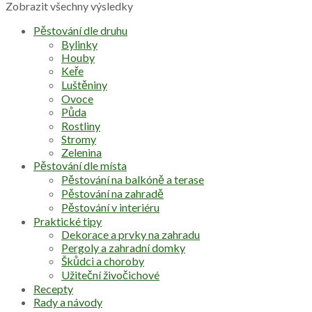
Zobrazit všechny výsledky
Pěstování dle druhu
Bylinky
Houby
Keře
Luštěniny
Ovoce
Půda
Rostliny
Stromy
Zelenina
Pěstování dle místa
Pěstování na balkóně a terase
Pěstování na zahradě
Pěstování v interiéru
Praktické tipy
Dekorace a prvky na zahradu
Pergoly a zahradní domky
Škůdci a choroby
Užiteční živočichové
Recepty
Rady a návody