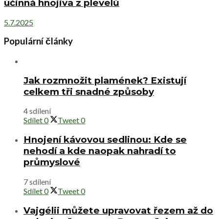
účinná hnojiva z plevelů
5.7.2025
Populární články
Jak rozmnožit plamének? Existují
celkem tři snadné způsoby
4 sdílení
Sdílet
0
Tweet
0
Hnojení kávovou sedlinou: Kde se
nehodí a kde naopak nahradí to
průmyslové
7 sdílení
Sdílet
0
Tweet
0
Vajgélii můžete upravovat řezem až do