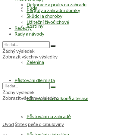
Dekorace a prvky na zahradu
Půda
Pergoly a zahradní domky
Škůdci a choroby
Užiteční živočichové
Rostliny
Recepty
Rady a návody
Stromy
Žádný výsledek
Zobrazit všechny výsledky
Zelenina
Pěstování dle místa
Žádný výsledek
Zobrazit všechny výsledky
Pěstování na balkóně a terase
Pěstování na zahradě
Úvod
Štítek
péče o cibuloviny
Pěstování v interiéru