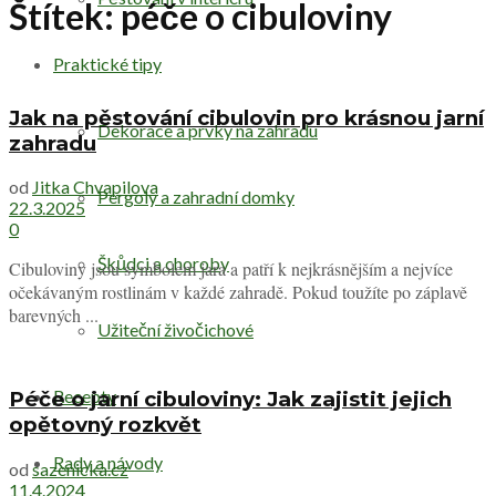
Štítek:
péče o cibuloviny
Praktické tipy
Jak na pěstování cibulovin pro krásnou jarní
Dekorace a prvky na zahradu
zahradu
od
Jitka Chvapilova
Pergoly a zahradní domky
22.3.2025
0
Škůdci a choroby
Cibuloviny jsou symbolem jara a patří k nejkrásnějším a nejvíce
očekávaným rostlinám v každé zahradě. Pokud toužíte po záplavě
barevných ...
Užiteční živočichové
Recepty
Péče o jarní cibuloviny: Jak zajistit jejich
opětovný rozkvět
Rady a návody
od
sazenicka.cz
11.4.2024