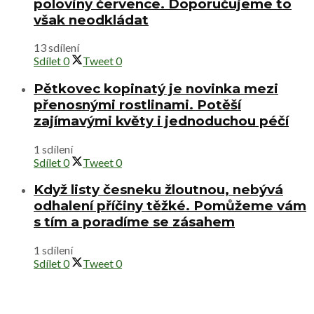
poloviny července. Doporučujeme to
však neodkládat
13 sdílení
Sdílet
0
Tweet
0
Pětkovec kopinatý je novinka mezi
přenosnými rostlinami. Potěší
zajímavými květy i jednoduchou péčí
1 sdílení
Sdílet
0
Tweet
0
Když listy česneku žloutnou, nebývá
odhalení příčiny těžké. Pomůžeme vám
s tím a poradíme se zásahem
1 sdílení
Sdílet
0
Tweet
0