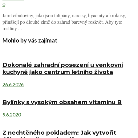
0
Jarní cibuloviny, jako jsou tulipány, narcisy, hyacinty a krokusy,
přinášejí po dlouhé zimě do zahrad barevný rozkvět. Aby tyto
rostliny ...
Mohlo by vás zajímat
Dokonalé zahradní posezení u venkovní
kuchyně jako centrum letního života
26.6.2026
Bylinky s vysokým obsahem vitamínu B
9.6.2020
Z nechtěného pokladem: Jak vytvořit