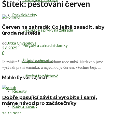
Štítek:
pěstování červen
Praktické tipy
Červen na zahradě: Co ještě zasadit, aby
Dekorace a prvky na zahradu
úroda neutekla
od
Jitka Chvapilova
Pergoly a zahradní domky
2.6.2025
0
Škůdci a choroby
Je zvláštní, jak rychle to v zahradním roce utíká. Nedávno jsme
vysévali první semínka, a najednou je červen, všechno bují, ...
Užiteční živočichové
Mohlo by vás zajímat
Recepty
Dobře pasující závit si vyrobíte i sami,
máme návod pro začátečníky
Rady a návody
24.11.2021