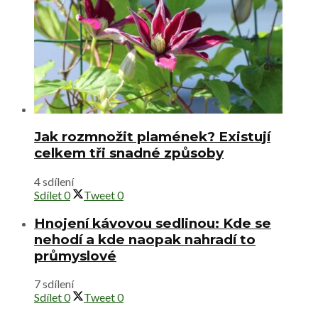
Jak rozmnožit plamének? Existují
celkem tři snadné způsoby
4 sdílení
Sdílet
0
Tweet
0
Hnojení kávovou sedlinou: Kde se
nehodí a kde naopak nahradí to
průmyslové
7 sdílení
Sdílet
0
Tweet
0