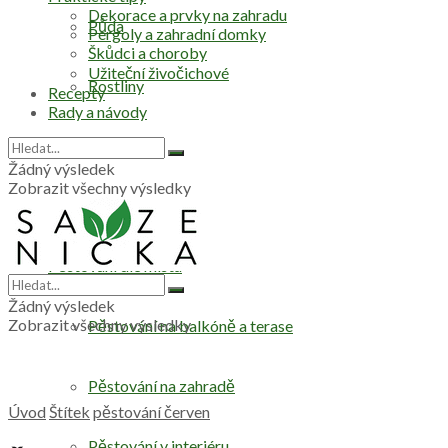
Dekorace a prvky na zahradu
Půda
Pergoly a zahradní domky
Škůdci a choroby
Užiteční živočichové
Rostliny
Recepty
Rady a návody
Stromy
Žádný výsledek
Zobrazit všechny výsledky
Zelenina
Pěstování dle místa
Žádný výsledek
Zobrazit všechny výsledky
Pěstování na balkóně a terase
Pěstování na zahradě
Úvod
Štítek
pěstování červen
Pěstování v interiéru