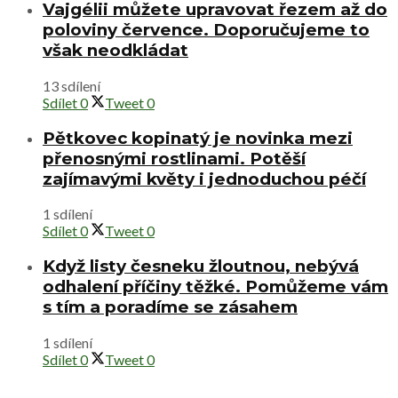
Vajgélii můžete upravovat řezem až do
poloviny července. Doporučujeme to
však neodkládat
13 sdílení
Sdílet
0
Tweet
0
Pětkovec kopinatý je novinka mezi
přenosnými rostlinami. Potěší
zajímavými květy i jednoduchou péčí
1 sdílení
Sdílet
0
Tweet
0
Když listy česneku žloutnou, nebývá
odhalení příčiny těžké. Pomůžeme vám
s tím a poradíme se zásahem
1 sdílení
Sdílet
0
Tweet
0