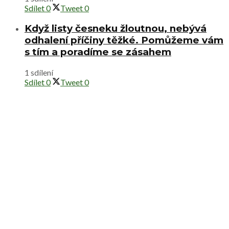
Sdílet
0
Tweet
0
Když listy česneku žloutnou, nebývá
odhalení příčiny těžké. Pomůžeme vám
s tím a poradíme se zásahem
1 sdílení
Sdílet
0
Tweet
0