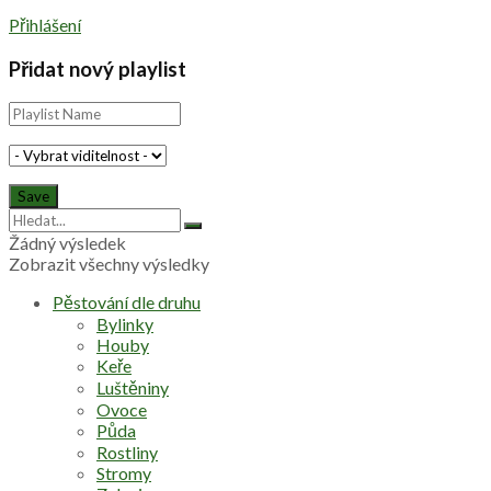
Přihlášení
Přidat nový playlist
Žádný výsledek
Zobrazit všechny výsledky
Pěstování dle druhu
Bylinky
Houby
Keře
Luštěniny
Ovoce
Půda
Rostliny
Stromy