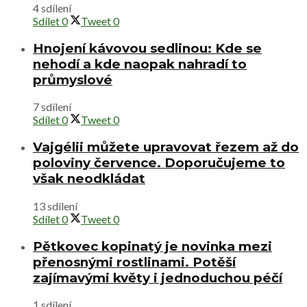
4 sdílení
Sdílet
0
Tweet
0
Hnojení kávovou sedlinou: Kde se
nehodí a kde naopak nahradí to
průmyslové
7 sdílení
Sdílet
0
Tweet
0
Vajgélii můžete upravovat řezem až do
poloviny července. Doporučujeme to
však neodkládat
13 sdílení
Sdílet
0
Tweet
0
Pětkovec kopinatý je novinka mezi
přenosnými rostlinami. Potěší
zajímavými květy i jednoduchou péčí
1 sdílení