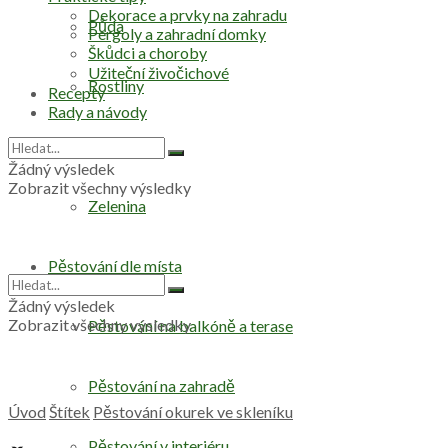
Dekorace a prvky na zahradu
Půda
Pergoly a zahradní domky
Škůdci a choroby
Užiteční živočichové
Rostliny
Recepty
Rady a návody
Stromy
Žádný výsledek
Zobrazit všechny výsledky
Zelenina
Pěstování dle místa
Žádný výsledek
Zobrazit všechny výsledky
Pěstování na balkóně a terase
Pěstování na zahradě
Úvod
Štítek
Pěstování okurek ve skleníku
Pěstování v interiéru