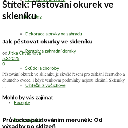
Štítek:
Pěstování okurek ve
skleníku
Praktické tipy
Dekorace a prvky na zahradu
Jak pěstovat okurky ve skleníku
Pergoly a zahradní domky
od
Jitka Chvapilova
5.3.2025
0
Škůdci a choroby
Pěstování okurek ve skleníku je skvélé řešení pro získání čerstvého a
chutného ovoce, i když venkovní podmínky nejsou ideální. Skleníky
Užiteční živočichové
...
Mohlo by vás zajímat
Recepty
Rady a návody
Průvodce pěstováním meruněk: Od
výsadby po sklizeň