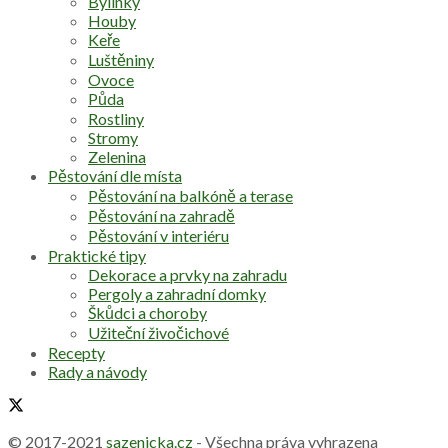
Bylinky
Houby
Keře
Luštěniny
Ovoce
Půda
Rostliny
Stromy
Zelenina
Pěstování dle místa
Pěstování na balkóně a terase
Pěstování na zahradě
Pěstování v interiéru
Praktické tipy
Dekorace a prvky na zahradu
Pergoly a zahradní domky
Škůdci a choroby
Užiteční živočichové
Recepty
Rady a návody
© 2017-2021
sazenicka.cz
- Všechna práva vyhrazena