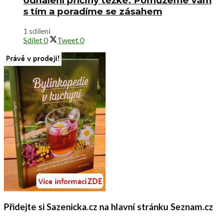
odhalení příčiny těžké. Pomůžeme vám
s tím a poradíme se zásahem
1 sdílení
Sdílet
0
Tweet
0
Přidejte si Sazenicka.cz na hlavní stránku Seznam.cz