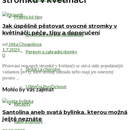
Praktické tipy
Jak úspěšně pěstovat ovocné stromky v
květináči: péče, tipy a doporučení
Dekorace a prvky na zahradu
od
Jitka Chvapilova
1.7.2025
Pergoly a zahradní domky
0
Pěstování ovocných stromků v květináči se stává stále populárnější
Škůdci a choroby
variantou pro ty, kteří nemají zahradu nebo mají jen omezený
prostor ...
Užiteční živočichové
Mohlo by vás zajímat
Recepty
Santolína aneb svatá bylinka, kterou možná
ještě neznáte
Rady a návody