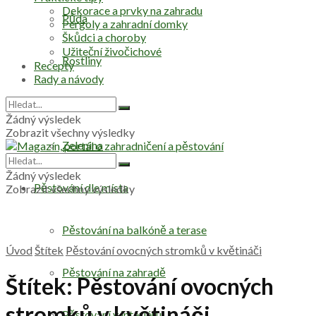
Dekorace a prvky na zahradu
Půda
Pergoly a zahradní domky
Škůdci a choroby
Užiteční živočichové
Rostliny
Recepty
Rady a návody
Stromy
Žádný výsledek
Zobrazit všechny výsledky
Zelenina
Žádný výsledek
Pěstování dle místa
Zobrazit všechny výsledky
Pěstování na balkóně a terase
Úvod
Štítek
Pěstování ovocných stromků v květináči
Pěstování na zahradě
Štítek:
Pěstování ovocných
stromků v květináči
Pěstování v interiéru