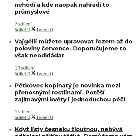
nehodí a kde naopak nahradí to
průmyslové
7 sdílení
Sdílet
0
Tweet
0
Vajgélii můžete upravovat řezem až do
poloviny července. Doporučujeme to
však neodkládat
13 sdílení
Sdílet
0
Tweet
0
Pětkovec kopinatý je novinka mezi
přenosnými rostlinami. Potěší
zajímavými květy i jednoduchou péčí
1 sdílení
Sdílet
0
Tweet
0
Když listy česneku žloutnou, nebývá