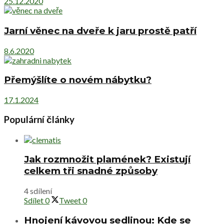
25.12.2020
Jarní věnec na dveře k jaru prostě patří
8.6.2020
Přemýšlíte o novém nábytku?
17.1.2024
Populární články
Jak rozmnožit plamének? Existují
celkem tři snadné způsoby
4 sdílení
Sdílet
0
Tweet
0
Hnojení kávovou sedlinou: Kde se