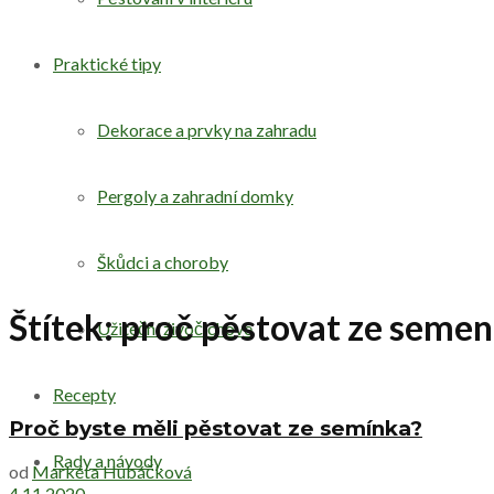
Praktické tipy
Dekorace a prvky na zahradu
Pergoly a zahradní domky
Škůdci a choroby
Štítek:
proč pěstovat ze seme
Užiteční živočichové
Recepty
Proč byste měli pěstovat ze semínka?
Rady a návody
od
Markéta Hubáčková
4.11.2020