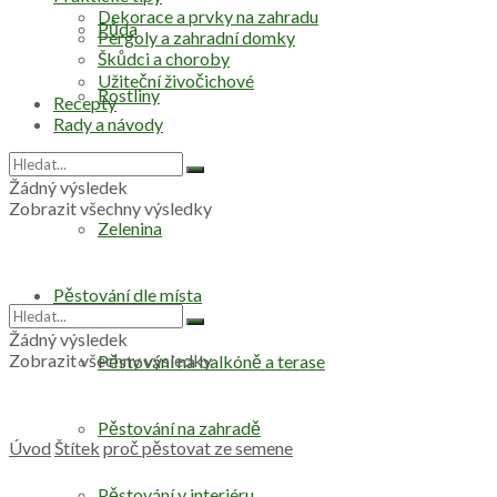
Dekorace a prvky na zahradu
Půda
Pergoly a zahradní domky
Škůdci a choroby
Užiteční živočichové
Rostliny
Recepty
Rady a návody
Stromy
Žádný výsledek
Zobrazit všechny výsledky
Zelenina
Pěstování dle místa
Žádný výsledek
Zobrazit všechny výsledky
Pěstování na balkóně a terase
Pěstování na zahradě
Úvod
Štítek
proč pěstovat ze semene
Pěstování v interiéru