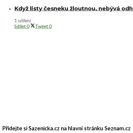
Když listy česneku žloutnou, nebývá od
1 sdílení
Sdílet
0
Tweet
0
Přidejte si Sazenicka.cz na hlavní stránku Seznam.cz