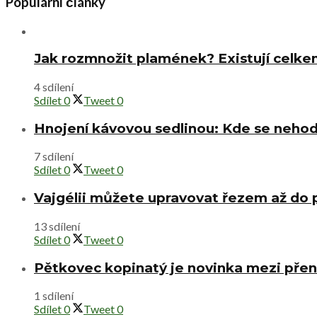
Populární články
Jak rozmnožit plamének? Existují celke
4 sdílení
Sdílet
0
Tweet
0
Hnojení kávovou sedlinou: Kde se nehod
7 sdílení
Sdílet
0
Tweet
0
Vajgélii můžete upravovat řezem až do
13 sdílení
Sdílet
0
Tweet
0
Pětkovec kopinatý je novinka mezi přen
1 sdílení
Sdílet
0
Tweet
0