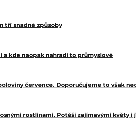
m tři snadné způsoby
í a kde naopak nahradí to průmyslové
 poloviny července. Doporučujeme to však ne
osnými rostlinami. Potěší zajímavými květy i