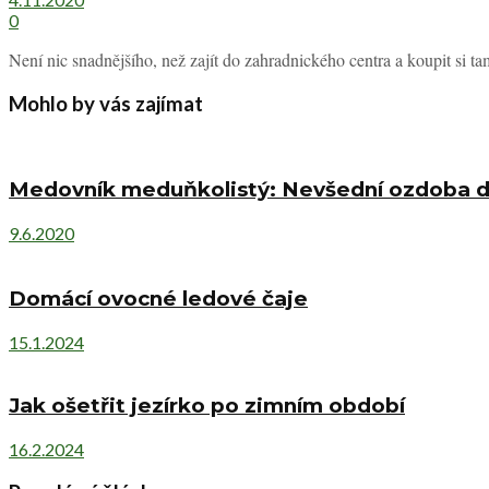
0
Není nic snadnějšího, než zajít do zahradnického centra a koupit si ta
Mohlo by vás zajímat
Medovník meduňkolistý: Nevšední ozdoba do 
9.6.2020
Domácí ovocné ledové čaje
15.1.2024
Jak ošetřit jezírko po zimním období
16.2.2024