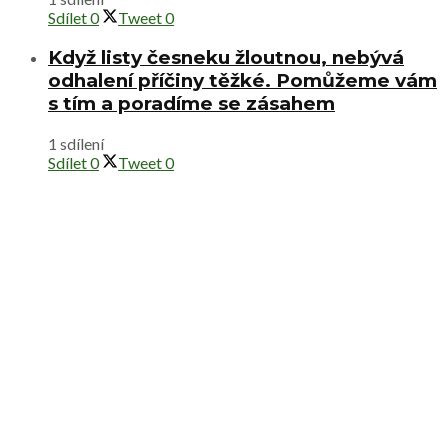
Sdílet
0
Tweet
0
Když listy česneku žloutnou, nebývá
odhalení příčiny těžké. Pomůžeme vám
s tím a poradíme se zásahem
1 sdílení
Sdílet
0
Tweet
0