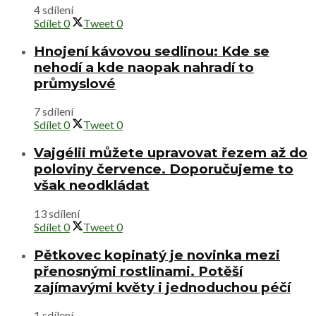
4 sdílení
Sdílet
0
Tweet
0
Hnojení kávovou sedlinou: Kde se
nehodí a kde naopak nahradí to
průmyslové
7 sdílení
Sdílet
0
Tweet
0
Vajgélii můžete upravovat řezem až do
poloviny července. Doporučujeme to
však neodkládat
13 sdílení
Sdílet
0
Tweet
0
Pětkovec kopinatý je novinka mezi
přenosnými rostlinami. Potěší
zajímavými květy i jednoduchou péčí
1 sdílení