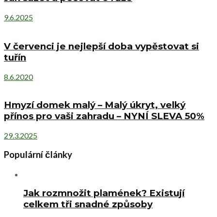
9.6.2025
V červenci je nejlepší doba vypěstovat si
tuřín
8.6.2020
Hmyzí domek malý – Malý úkryt, velký
přínos pro vaši zahradu – NYNÍ SLEVA 50%
29.3.2025
Populární články
Jak rozmnožit plamének? Existují
celkem tři snadné způsoby