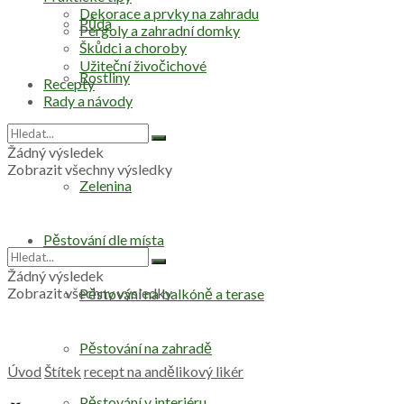
Dekorace a prvky na zahradu
Půda
Pergoly a zahradní domky
Škůdci a choroby
Užiteční živočichové
Rostliny
Recepty
Rady a návody
Stromy
Žádný výsledek
Zobrazit všechny výsledky
Zelenina
Pěstování dle místa
Žádný výsledek
Zobrazit všechny výsledky
Pěstování na balkóně a terase
Pěstování na zahradě
Úvod
Štítek
recept na andělikový likér
Pěstování v interiéru