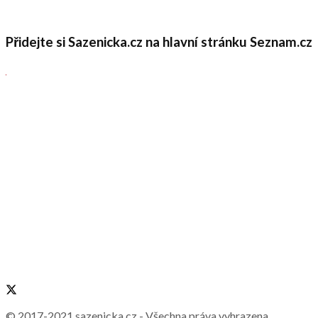
Přidejte si Sazenicka.cz na hlavní stránku Seznam.cz
© 2017-2021
sazenicka.cz
- Všechna práva vyhrazena