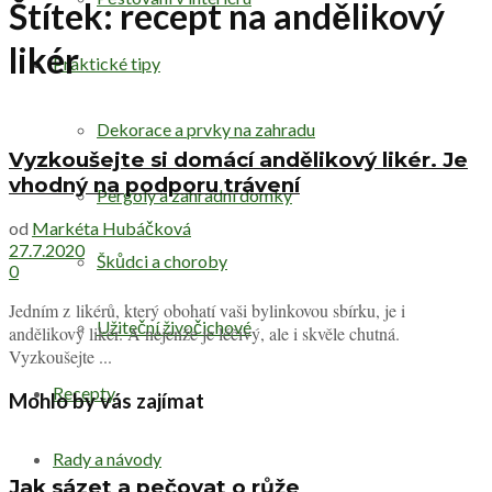
Štítek:
recept na andělikový
likér
Praktické tipy
Dekorace a prvky na zahradu
Vyzkoušejte si domácí andělikový likér. Je
vhodný na podporu trávení
Pergoly a zahradní domky
od
Markéta Hubáčková
27.7.2020
Škůdci a choroby
0
Jedním z likérů, který obohatí vaši bylinkovou sbírku, je i
Užiteční živočichové
andělikový likér. A nejenže je léčivý, ale i skvěle chutná.
Vyzkoušejte ...
Recepty
Mohlo by vás zajímat
Rady a návody
Jak sázet a pečovat o růže